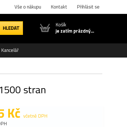
Vše o nákupu
Kontakt
Přihlásit se
Košík
je zatím prázdný...
Kancelář
 1500 stran
5 Kč
včetně DPH
DPH