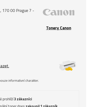
, 170 00 Prague 7 -
Tonery Canon
kazet.
ouze informativní charakter.
ě prohlíží
3 zákazníci
inální toner dnes
zakoupil 1 zákazník