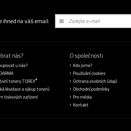
e ihned na váš email:
ybrat nás?
O společnosti
kupovat u nás?
Kdo jsme?
ZDARMA
Používání cookies
®
tivní tonery TOREX
Ochrana osobních údajů
cká likvidace a výkup tonerů
Obchodní podmínky
m tiskových zařízení
Pro média
Kontakt