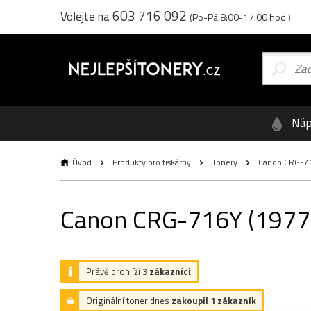
603 716 092
Volejte na
(Po-Pá 8:00-17:00 hod.)
Náp
Úvod
Produkty pro tiskárny
Tonery
Canon CRG-716Y
Canon CRG-716Y (1977B00
Právě prohlíží
3 zákazníci
Originální toner dnes
zakoupil 1 zákazník