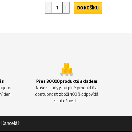
-
+
DO KOŠÍKU
ás
Přes 30 000 produktů skladem
ntujeme
Naše sklady jsou plné produktů a
ní den.
dostupnost zboží 100 % odpovídá
skutečnosti.
Kancelář