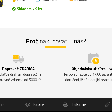
Skladem > 9 ks
Proč
nakupovat u nás?
Dopravné ZDARMA
Objednávka už zítra u v
plaťte drahým dopravcům!
Při objednávce do 17:00 gara
pravné zdarma od 5000 Kč.
doručení již následující pracov
lně
Papíry
Tiskárny