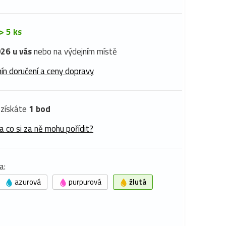
> 5 ks
26 u vás
nebo na výdejním místě
ín doručení a ceny dopravy
získáte
1 bod
a co si za ně mohu pořídit?
a:
azurová
purpurová
žlutá