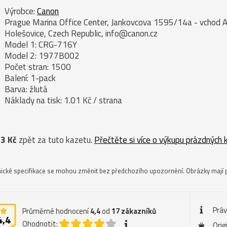
Výrobce:
Canon
Prague Marina Office Center, Jankovcova 1595/14a - vchod A
Holešovice, Czech Republic, info@canon.cz
Model 1: CRG-716Y
Model 2: 1977B002
Počet stran: 1500
Balení: 1-pack
Barva: žlutá
Náklady na tisk: 1.01 Kč / strana
3 Kč
zpět za tuto kazetu.
Přečtěte si více o výkupu prázdných 
ické specifikace se mohou změnit bez předchozího upozornění. Obrázky mají p
Práv
Průměrné hodnocení
4,4
od
17
zákazníků
4,4
Ohodnotit:
Orig