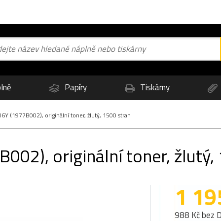
lně
Papíry
Tiskárny
 (1977B002), originální toner, žlutý, 1500 stran
2), originální toner, žlutý,
1 19
988 Kč bez 