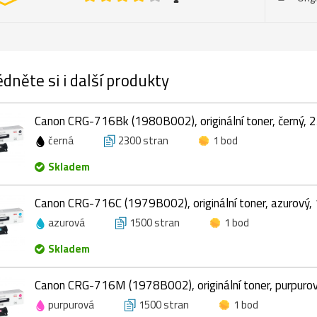
dněte si i další produkty
Canon CRG-716Bk (1980B002), originální toner, černý, 
černá
2300 stran
1 bod
Skladem
Canon CRG-716C (1979B002), originální toner, azurový,
azurová
1500 stran
1 bod
Skladem
Canon CRG-716M (1978B002), originální toner, purpuro
purpurová
1500 stran
1 bod