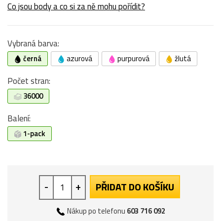
Co jsou body a co si za ně mohu pořídit?
Vybraná barva:
černá
azurová
purpurová
žlutá
Počet stran:
36000
Balení:
1-pack
-
+
PŘIDAT DO KOŠÍKU
Nákup po telefonu
603 716 092