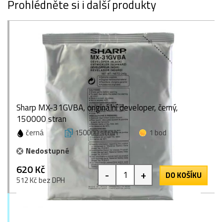
Prohlédněte si i další produkty
Sharp MX-31GVBA, originální developer, černý,
150000 stran
černá
150000 stran
1 bod
Nedostupné
620 Kč
-
+
DO KOŠÍKU
512 Kč bez DPH