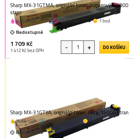
Sharp MX-31GTMA, originální toner, purpurový, 15000
stran
purpurová
15000 stran
1 bod
Nedostupné
1 709 Kč
-
+
DO KOŠÍKU
1 412 Kč bez DPH
Sharp MX-31GTYA, originální toner, žlutý, 15000 stran
žlutá
15000 stran
1 bod
Nedostupné