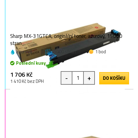
Sharp MX-31GTCA, originální toner, azurový, 15000
stran
azurová
15000 stran
1 bod
Poslední kusy
1 706 Kč
-
+
DO KOŠÍKU
1 410 Kč bez DPH