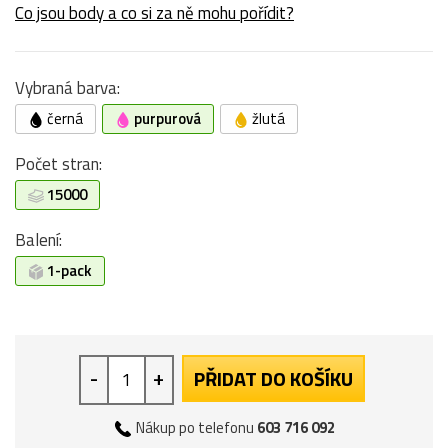
Co jsou body a co si za ně mohu pořídit?
Vybraná barva:
černá
purpurová
žlutá
Počet stran:
15000
Balení:
1-pack
-
+
PŘIDAT DO KOŠÍKU
Nákup po telefonu
603 716 092