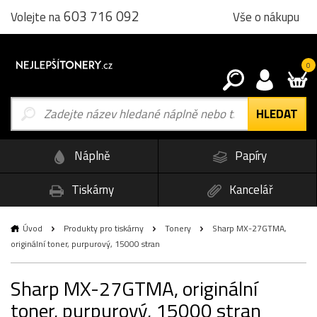
603 716 092
Vše o nákupu
Volejte na
0
Náplně
Papíry
Tiskárny
Kancelář
Úvod
Produkty pro tiskárny
Tonery
Sharp MX-27GTMA,
originální toner, purpurový, 15000 stran
Sharp MX-27GTMA, originální
toner, purpurový, 15000 stran