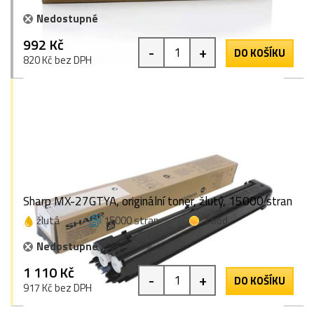
Nedostupné
992 Kč
-
+
DO KOŠÍKU
820 Kč bez DPH
Sharp MX-27GTYA, originální toner, žlutý, 15000 stran
žlutá
15000 stran
1 bod
Nedostupné
1 110 Kč
-
+
DO KOŠÍKU
917 Kč bez DPH