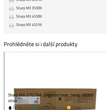
Sharp MX 3500N
Sharp MX 4500N
Sharp MX 4501N
Prohlédněte si i další produkty
Sharp MX-27GTBA, originální toner, černý, 18000
stran
černá
18000 stran
1 bod