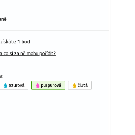
pné
získáte
1 bod
a co si za ně mohu pořídit?
a:
azurová
purpurová
žlutá