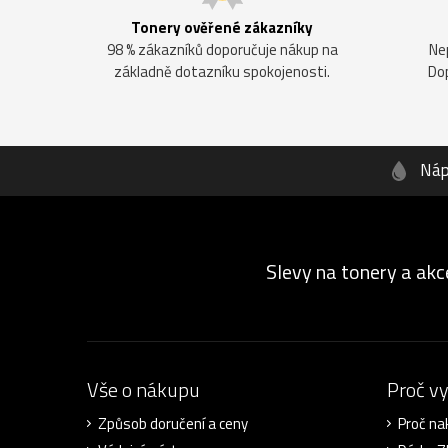
Tonery ověřené zákazníky
98 % zákazníků doporučuje nákup na
Ne
základně dotazníku spokojenosti.
Do
Náp
Slevy na tonery a akc
Vše o nákupu
Proč v
Způsob doručení a ceny
Proč na