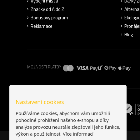
Výdejní místa
Dárky 
Značky od A do Z
Alterna
Bonusový program
Ekologi
Reklamace
Pronáje
Blog
MOŽNOSTI PLATBY
Nastavení cookies
Používáme cookies, abychom vám umožnili
pohodlné prohlížení našeho e-shopu a díky
analýze provozu neustále zlepšovali jeho funkce,
výkon a použitelnost.
Více informací