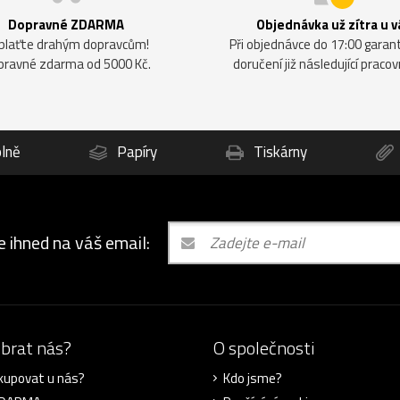
Dopravné ZDARMA
Objednávka už zítra u v
plaťte drahým dopravcům!
Při objednávce do 17:00 gara
pravné zdarma od 5000 Kč.
doručení již následující pracov
lně
Papíry
Tiskárny
e ihned na váš email:
ybrat nás?
O společnosti
kupovat u nás?
Kdo jsme?