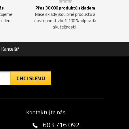
ás
Přes 30 000 produktů skladem
ntujeme
Naše sklady jsou plné produktů a
ní den.
dostupnost zboží 100 % odpovídá
skutečnosti.
Kancelář
CHCI SLEVU
Kontaktujte nás
603 716 092