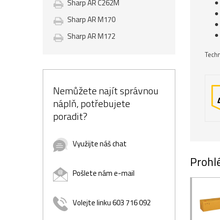
Sharp AR C262M
Sharp AR M170
Sharp AR M172
Techn
Nemůžete najít správnou
náplň, potřebujete
poradit?
Využijte náš chat
Prohlé
Pošlete nám e-mail
Volejte linku 603 716 092