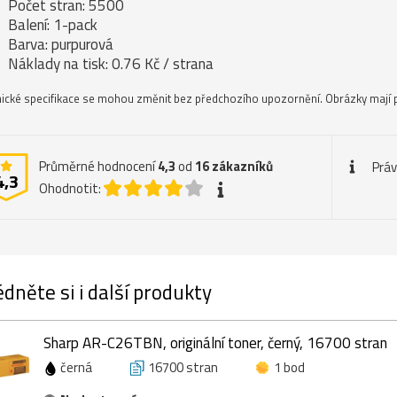
Počet stran: 5500
Balení: 1-pack
Barva: purpurová
Náklady na tisk: 0.76 Kč / strana
ické specifikace se mohou změnit bez předchozího upozornění. Obrázky mají p
Průměrné hodnocení
4,3
od
16
zákazníků
Práv
4,3
Ohodnotit:
dněte si i další produkty
Sharp AR-C26TBN, originální toner, černý, 16700 stran
černá
16700 stran
1 bod