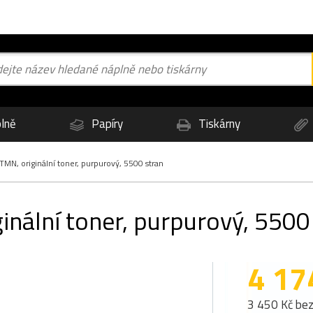
lně
Papíry
Tiskárny
N, originální toner, purpurový, 5500 stran
nální toner, purpurový, 5500
4 17
3 450 Kč be