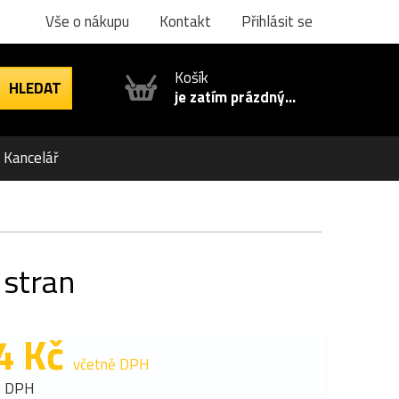
Vše o nákupu
Kontakt
Přihlásit se
Košík
je zatím prázdný...
Kancelář
 stran
4 Kč
včetně DPH
z DPH