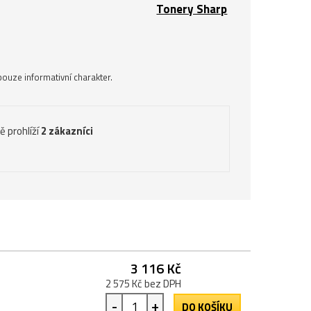
Tonery Sharp
ouze informativní charakter.
ě prohlíží
2 zákazníci
3 116 Kč
2 575 Kč bez DPH
-
+
DO KOŠÍKU