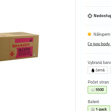
Nedostu
Nákupem 
Co jsou body 
Vybraná barv
černá
Počet stran:
5500
Balení:
1-pack