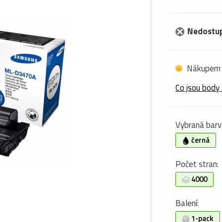
Nedostu
Nákupem 
Co jsou body 
Vybraná barv
černá
Počet stran:
4000
Balení:
1-pack