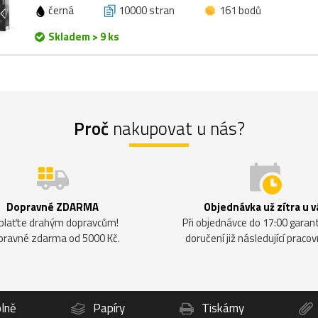
černá
10000 stran
161 bodů
Skladem > 9 ks
Proč
nakupovat u nás?
Dopravné ZDARMA
Objednávka už zítra u v
plaťte drahým dopravcům!
Při objednávce do 17:00 gara
pravné zdarma od 5000 Kč.
doručení již následující pracov
lně
Papíry
Tiskárny