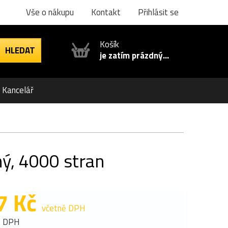
Vše o nákupu
Kontakt
Přihlásit se
Košík
je zatím prázdný...
Kancelář
ý, 4000 stran
7 Kč
včetně DPH
z DPH