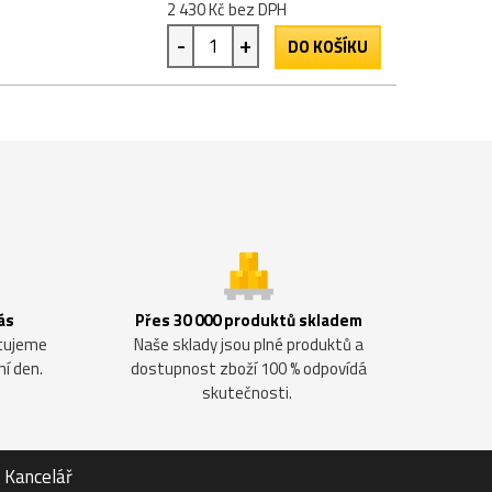
2 430 Kč bez DPH
-
+
DO KOŠÍKU
ás
Přes 30 000 produktů skladem
ntujeme
Naše sklady jsou plné produktů a
ní den.
dostupnost zboží 100 % odpovídá
skutečnosti.
Kancelář