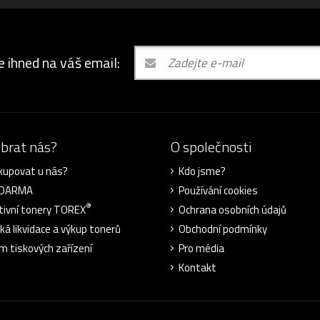
e ihned na váš email:
ybrat nás?
O společnosti
kupovat u nás?
Kdo jsme?
ZDARMA
Používání cookies
®
tivní tonery TOREX
Ochrana osobních údajů
cká likvidace a výkup tonerů
Obchodní podmínky
m tiskových zařízení
Pro média
Kontakt