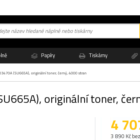
lně
Papíry
Tiskárny
470A (SU665A), originální toner, černý, 4000 stran
65A), originální toner, čern
4 70
3 890 Kč be