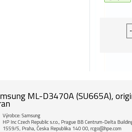
-
msung ML-D3470A (SU665A), originá
ran
Výrobce: Samsung
HP Inc Czech Republic s.r.o., Prague BB Centrum-Delta Buildi
1559/5, Praha, Česka Republika 140 00, rcgo@hpe.com