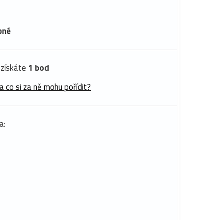
pné
získáte
1 bod
a co si za ně mohu pořídit?
a: