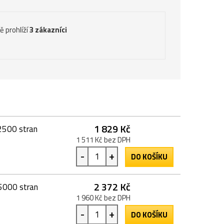
ě prohlíží
3 zákazníci
1 829 Kč
 2500 stran
1 511 Kč bez DPH
-
+
DO KOŠÍKU
2 372 Kč
5000 stran
1 960 Kč bez DPH
-
+
DO KOŠÍKU