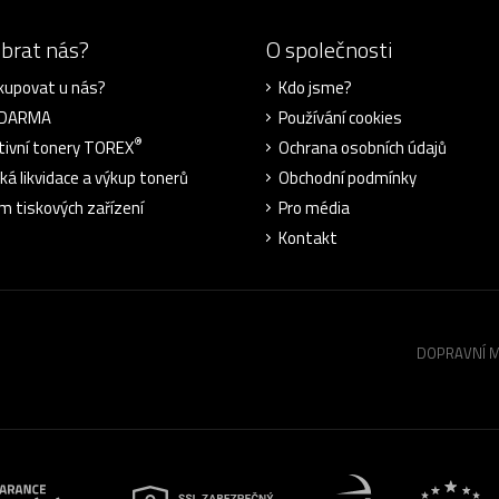
ybrat nás?
O společnosti
kupovat u nás?
Kdo jsme?
ZDARMA
Používání cookies
®
tivní tonery TOREX
Ochrana osobních údajů
cká likvidace a výkup tonerů
Obchodní podmínky
m tiskových zařízení
Pro média
Kontakt
DOPRAVNÍ 