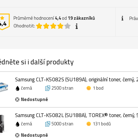
Průměrné hodnocení
4,4
od
19
zákazníků
Práv
4,4
Ohodnotit:
dněte si i další produkty
Samsung CLT-K5082S (SU189A), originální toner, černý,
černá
2500 stran
1 bod
Nedostupné
Samsung CLT-K5082L (SU188A), TOREX® toner, černý, 
černá
5000 stran
131 bodů
Nedostupné