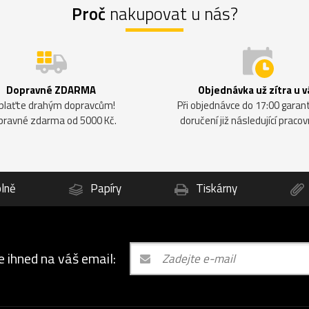
Proč
nakupovat u nás?
Dopravné ZDARMA
Objednávka už zítra u v
plaťte drahým dopravcům!
Při objednávce do 17:00 gara
pravné zdarma od 5000 Kč.
doručení již následující pracov
lně
Papíry
Tiskárny
e ihned na váš email: