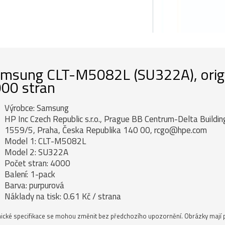
msung CLT-M5082L (SU322A), origin
00 stran
Výrobce: Samsung
HP Inc Czech Republic s.r.o., Prague BB Centrum-Delta Buildi
1559/5, Praha, Česka Republika 140 00, rcgo@hpe.com
Model 1: CLT-M5082L
Model 2: SU322A
Počet stran: 4000
Balení: 1-pack
Barva: purpurová
Náklady na tisk: 0.61 Kč / strana
ické specifikace se mohou změnit bez předchozího upozornění. Obrázky mají p