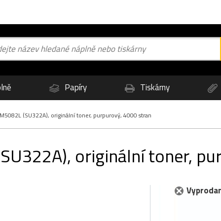
lně
Papíry
Tiskárny
5082L (SU322A), originální toner, purpurový, 4000 stran
322A), originální toner, pur
Vyprodan