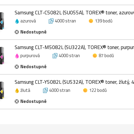
Samsung CLT-C5082L (SU055A), TOREX® toner, azurový
azurová
4000 stran
139 bodů
Nedostupné
Samsung CLT-M5082L (SU322A), TOREX® toner, purpur
purpurová
4000 stran
87 bodů
Nedostupné
Samsung CLT-Y5082L (SU532A), TOREX® toner, žlutý, 
žlutá
4000 stran
122 bodů
Nedostupné