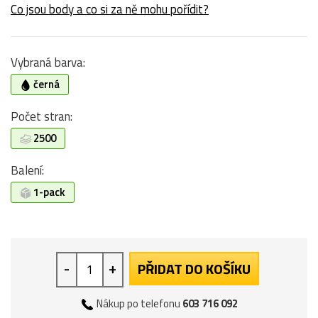
Co jsou body a co si za ně mohu pořídit?
Vybraná barva:
černá
Počet stran:
2500
Balení:
1-pack
-
+
PŘIDAT DO KOŠÍKU
Nákup po telefonu
603 716 092