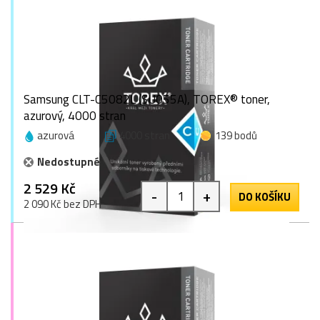
Samsung CLT-C5082L (SU055A), TOREX® toner,
azurový, 4000 stran
azurová
4000 stran
139 bodů
Nedostupné
2 529 Kč
-
+
DO KOŠÍKU
2 090 Kč bez DPH