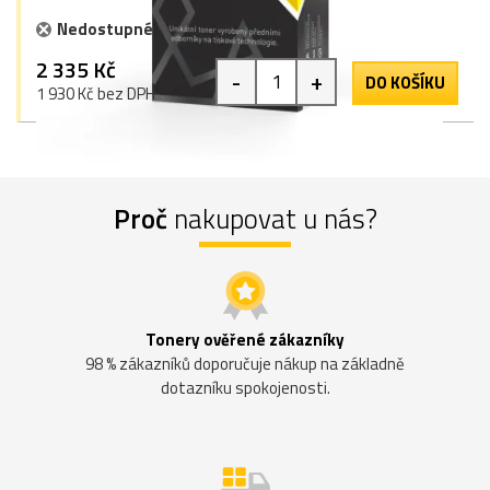
Nedostupné
2 335 Kč
-
+
DO KOŠÍKU
1 930 Kč bez DPH
Proč
nakupovat u nás?
Tonery ověřené zákazníky
98 % zákazníků doporučuje nákup na základně
dotazníku spokojenosti.