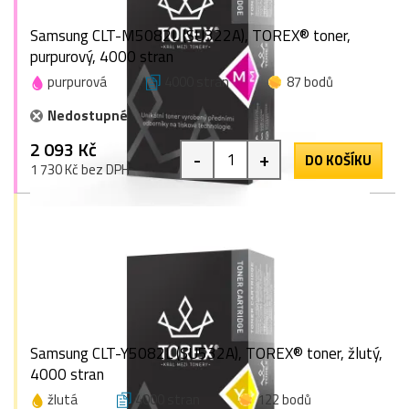
Samsung CLT-M5082L (SU322A), TOREX® toner,
purpurový, 4000 stran
purpurová
4000 stran
87 bodů
Nedostupné
2 093 Kč
-
+
DO KOŠÍKU
1 730 Kč bez DPH
Samsung CLT-Y5082L (SU532A), TOREX® toner, žlutý,
4000 stran
žlutá
4000 stran
122 bodů