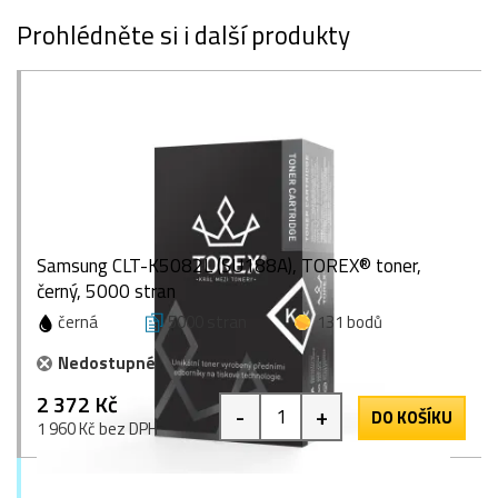
Prohlédněte si i další produkty
Samsung CLT-K5082L (SU188A), TOREX® toner,
černý, 5000 stran
černá
5000 stran
131 bodů
Nedostupné
2 372 Kč
-
+
DO KOŠÍKU
1 960 Kč bez DPH