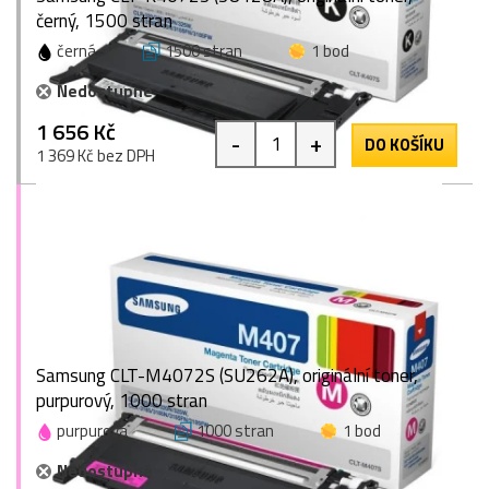
černý, 1500 stran
černá
1500 stran
1 bod
Nedostupné
1 656 Kč
-
+
DO KOŠÍKU
1 369 Kč bez DPH
Samsung CLT-M4072S (SU262A), originální toner,
purpurový, 1000 stran
purpurová
1000 stran
1 bod
Nedostupné