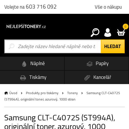
603 716 092
Vše o nákupu
Volejte na
0
Náplně
Papíry
Tiskárny
Kancelář
Úvod
Produkty pro tiskárny
Tonery
Samsung CLT-C4072S
(ST994A), originální toner, azurový, 1000 stran
Samsung CLT-C4072S (ST994A),
originální toner, azurový, 1000