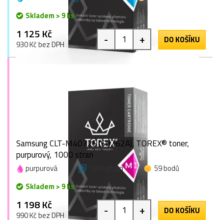
Skladem > 9 ks
1 125 Kč
-
+
DO KOŠÍKU
930 Kč bez DPH
Samsung CLT-M4072S (SU262A), TOREX® toner,
purpurový, 1000 stran
purpurová
1000 stran
59 bodů
Skladem > 9 ks
1 198 Kč
-
+
DO KOŠÍKU
990 Kč bez DPH