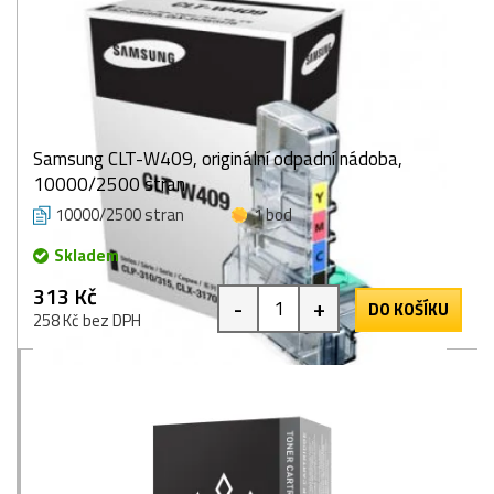
Samsung CLT-W409, originální odpadní nádoba,
10000/2500 stran
10000/2500 stran
1 bod
Skladem
313 Kč
-
+
DO KOŠÍKU
258 Kč bez DPH