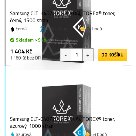
Samsung CLT-K4072S (SU128A), TOREX® toner,
černý, 1500 stran
černá
1500 stran
74 bodů
Skladem > 9 ks
1 404 Kč
-
+
DO KOŠÍKU
1 160 Kč bez DPH
Samsung CLT-C4072S (ST994A), TOREX® toner,
azurový, 1000 stran
azurová
1000 stran
53 bodů