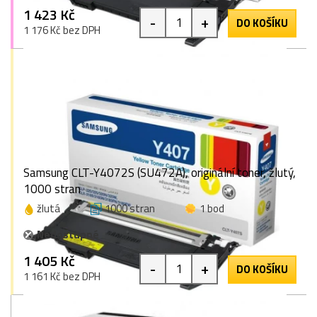
1 423 Kč
-
+
DO KOŠÍKU
1 176 Kč bez DPH
Samsung CLT-Y4072S (SU472A), originální toner, žlutý,
1000 stran
žlutá
1000 stran
1 bod
Nedostupné
1 405 Kč
-
+
DO KOŠÍKU
1 161 Kč bez DPH