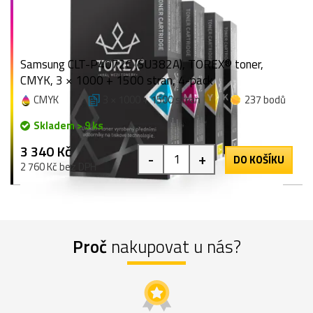
Samsung CLT-P4072C (SU382A), TOREX® toner,
CMYK, 3 × 1000 + 1500 stran, 4-pack
CMYK
3 × 1000 + 1500 stran
237 bodů
Skladem > 9 ks
3 340 Kč
-
+
DO KOŠÍKU
2 760 Kč bez DPH
Proč
nakupovat u nás?