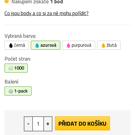
Nákupem získáte
1 bod
Co jsou body a co si za ně mohu pořídit?
Vybraná barva:
černá
azurová
purpurová
žlutá
Počet stran:
1000
Balení:
1-pack
-
+
PŘIDAT DO KOŠÍKU