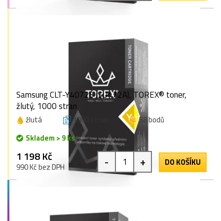
Samsung CLT-Y4072S (SU472A), TOREX® toner,
žlutý, 1000 stran
žlutá
1000 stran
58 bodů
Skladem > 9 ks
1 198 Kč
-
+
DO KOŠÍKU
990 Kč bez DPH