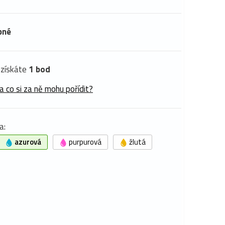
pné
získáte
1 bod
a co si za ně mohu pořídit?
a:
azurová
purpurová
žlutá