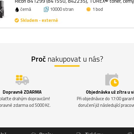
Ricoh 841299 (841550, 842235), TOREX® toner, černý
černá
10000 stran
1 bod
Skladem - externě
Proč
nakupovat u nás?
Dopravné ZDARMA
Objednávka už zítra u v
plaťte drahým dopravcům!
Při objednávce do 17:00 gara
pravné zdarma od 5000 Kč.
doručení již následující pracov