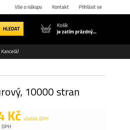
Vše o nákupu
Kontakt
Přihlásit se
Košík
je zatím prázdný...
Kancelář
urový, 10000 stran
4 Kč
včetně DPH
z DPH