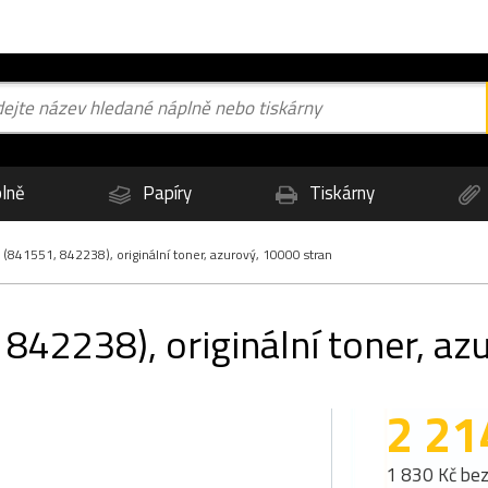
lně
Papíry
Tiskárny
841551, 842238), originální toner, azurový, 10000 stran
42238), originální toner, az
2 21
1 830 Kč be