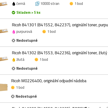
černá
10000 stran
1 bod
Skladem > 5 ks
Ricoh 841301 (841552, 842237), originální toner, purp
purpurová
1 bod
Nedostupné
Ricoh 841302 (841553, 842236), originální toner, žlutý
žlutá
1 bod
Nedostupné
Ricoh M0226400, originální odpadní nádoba
1 bod
Nedostupné