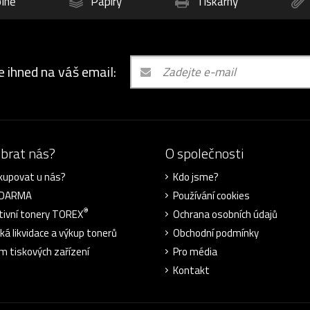
lně
Papíry
Tiskárny
e ihned na váš email:
ybrat nás?
O společnosti
kupovat u nás?
Kdo jsme?
ZDARMA
Používání cookies
®
tivní tonery TOREX
Ochrana osobních údajů
cká likvidace a výkup tonerů
Obchodní podmínky
m tiskových zařízení
Pro média
Kontakt