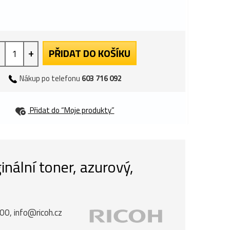
+
PŘIDAT DO KOŠÍKU
Nákup po telefonu
603 716 092
Přidat do “Moje produkty”
nální toner, azurový,
00, info@ricoh.cz