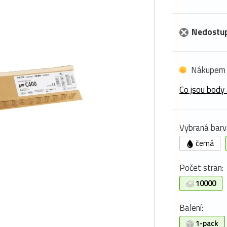
Nedostu
Nákupem 
Co jsou body 
Vybraná barv
černá
Počet stran:
10000
Balení:
1-pack