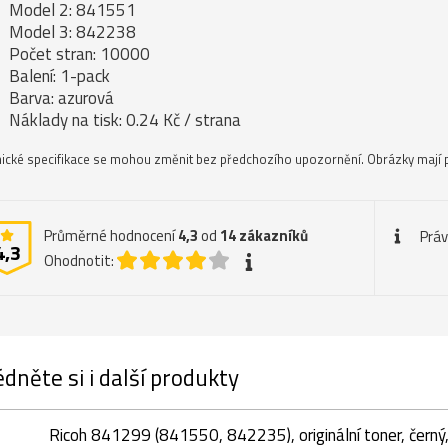
Model 2: 841551
Model 3: 842238
Počet stran: 10000
Balení: 1-pack
Barva: azurová
Náklady na tisk: 0.24 Kč / strana
ické specifikace se mohou změnit bez předchozího upozornění. Obrázky mají p
Průměrné hodnocení
4,3
od
14
zákazníků
Práv
4,3
Ohodnotit:
dněte si i další produkty
Ricoh 841299 (841550, 842235), originální toner, černý