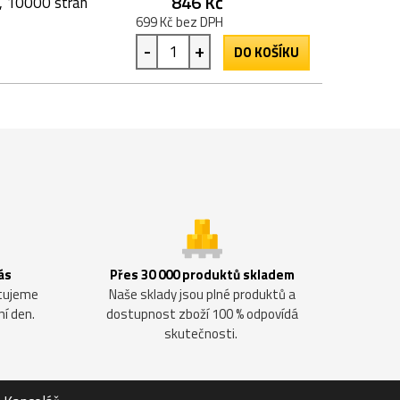
846 Kč
, 10000 stran
699 Kč bez DPH
-
+
DO KOŠÍKU
ás
Přes 30 000 produktů skladem
ntujeme
Naše sklady jsou plné produktů a
ní den.
dostupnost zboží 100 % odpovídá
skutečnosti.