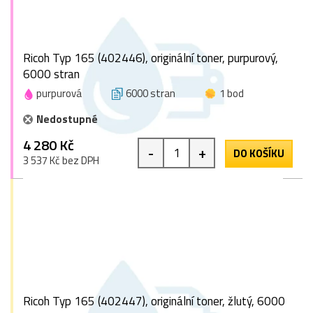
Ricoh Typ 165 (402446), originální toner, purpurový,
6000 stran
purpurová
6000 stran
1 bod
Nedostupné
4 280 Kč
-
+
DO KOŠÍKU
3 537 Kč bez DPH
Ricoh Typ 165 (402447), originální toner, žlutý, 6000