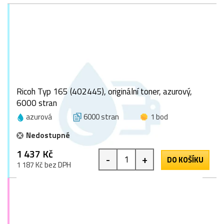
Ricoh Typ 165 (402445), originální toner, azurový,
6000 stran
azurová
6000 stran
1 bod
Nedostupné
1 437 Kč
-
+
DO KOŠÍKU
1 187 Kč bez DPH