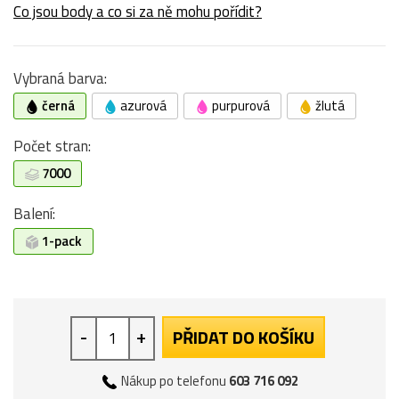
Co jsou body a co si za ně mohu pořídit?
Vybraná barva:
černá
azurová
purpurová
žlutá
Počet stran:
7000
Balení:
1-pack
-
+
PŘIDAT DO KOŠÍKU
Nákup po telefonu
603 716 092