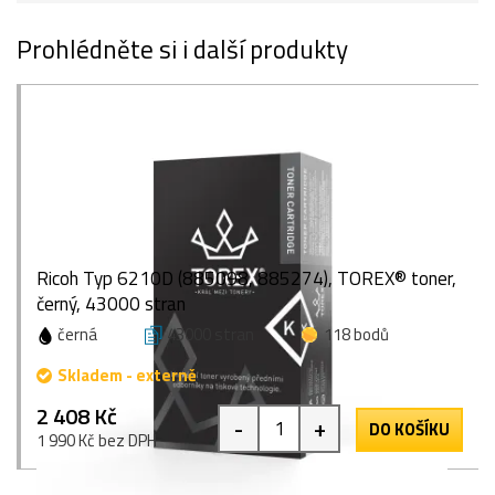
Prohlédněte si i další produkty
Ricoh Typ 6210D (885098, 885274), TOREX® toner,
černý, 43000 stran
černá
43000 stran
118 bodů
Skladem - externě
2 408 Kč
-
+
DO KOŠÍKU
1 990 Kč bez DPH