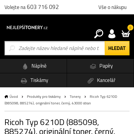
603 716 092
Vše o nákupu
Volejte na
0
Náplně
Papíry
Tiskárny
Kancelář
Úvod
Produkty pro tiskárny
Tonery
Ricoh Typ 6210D
(885098, 885274), originální toner, černý, 43000 stran
Ricoh Typ 6210D (885098,
885274), originální toner, černý,