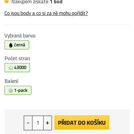
Nákupem získáte
1 bod
Co jsou body a co si za ně mohu pořídit?
Vybraná barva:
černá
Počet stran:
43000
Balení:
1-pack
-
+
PŘIDAT DO KOŠÍKU