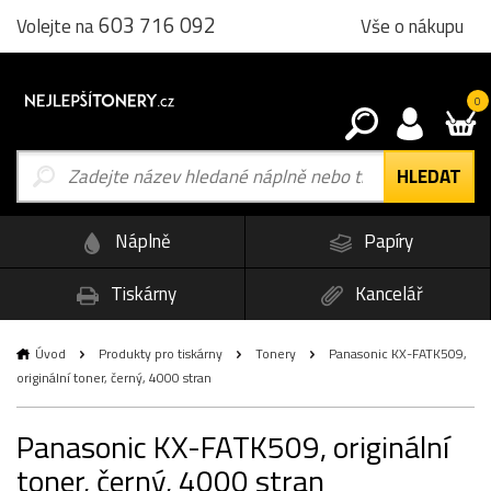
603 716 092
Vše o nákupu
Volejte na
0
Náplně
Papíry
Tiskárny
Kancelář
Úvod
Produkty pro tiskárny
Tonery
Panasonic KX-FATK509,
originální toner, černý, 4000 stran
Panasonic KX-FATK509, originální
toner, černý, 4000 stran