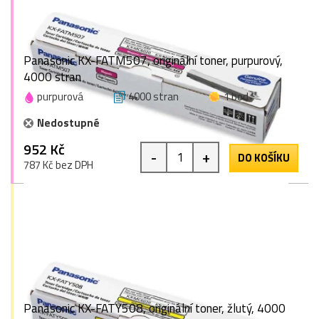
Panasonic KX-FATM507, originální toner, purpurový,
4000 stran
purpurová
4000 stran
1 bod
Nedostupné
952 Kč
-
+
DO KOŠÍKU
787 Kč bez DPH
Panasonic KX-FATY508, originální toner, žlutý, 4000