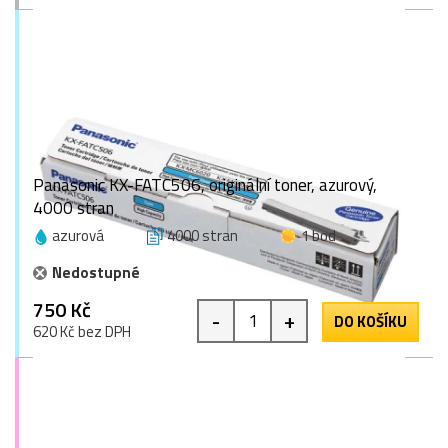
Panasonic KX-FATC506, originální toner, azurový,
4000 stran
azurová
4000 stran
1 bod
Nedostupné
750 Kč
-
+
DO KOŠÍKU
620 Kč bez DPH