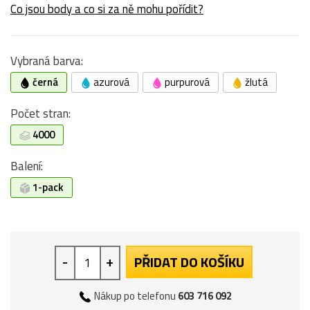
Co jsou body a co si za ně mohu pořídit?
Vybraná barva:
černá
azurová
purpurová
žlutá
Počet stran:
4000
Balení:
1-pack
-
+
PŘIDAT DO KOŠÍKU
Nákup po telefonu
603 716 092