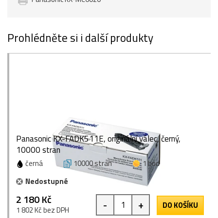
Prohlédněte si i další produkty
Panasonic KX-FADK511E, originální válec, černý,
10000 stran
černá
10000 stran
1 bod
Nedostupné
2 180 Kč
-
+
DO KOŠÍKU
1 802 Kč bez DPH