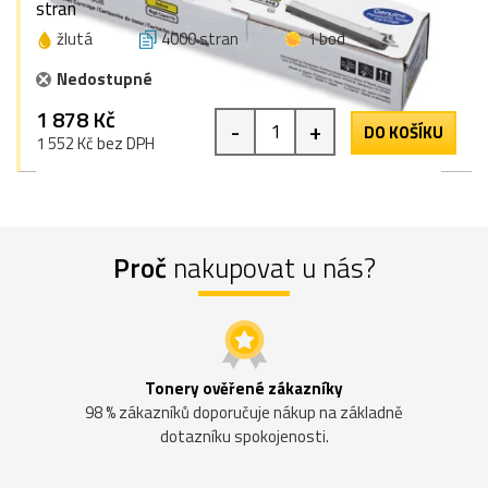
stran
žlutá
4000 stran
1 bod
Nedostupné
1 878 Kč
-
+
DO KOŠÍKU
1 552 Kč bez DPH
Proč
nakupovat u nás?
Tonery ověřené zákazníky
98 % zákazníků doporučuje nákup na základně
dotazníku spokojenosti.