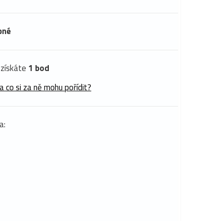
pné
získáte
1 bod
a co si za ně mohu pořídit?
a: