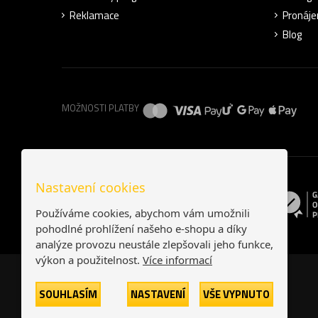
Reklamace
Pronáje
Blog
MOŽNOSTI PLATBY
Nastavení cookies
Používáme cookies, abychom vám umožnili
pohodlné prohlížení našeho e-shopu a díky
analýze provozu neustále zlepšovali jeho funkce,
výkon a použitelnost.
Více informací
SOUHLASÍM
NASTAVENÍ
VŠE VYPNUTO