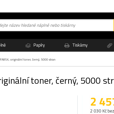
lně
Papíry
Tiskárny
A85X, originální toner, černý, 5000 stran
ginální toner, černý, 5000 st
2 45
2 030 Kč be