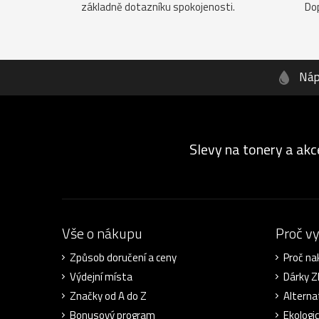
základně dotazníku spokojenosti.
Do
Náp
Slevy na tonery a akc
Vše o nákupu
Proč v
Způsob doručení a ceny
Proč na
Výdejní místa
Dárky 
Značky od A do Z
Alterna
Bonusový program
Ekologi