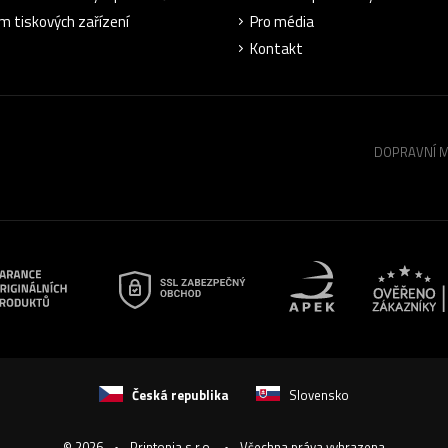
m tiskových zařízení
Pro média
Kontakt
DOPRAVNÍ 
Česká republika
Slovensko
© 2026
Printonia s.r.o.
Všechna práva vyhrazena