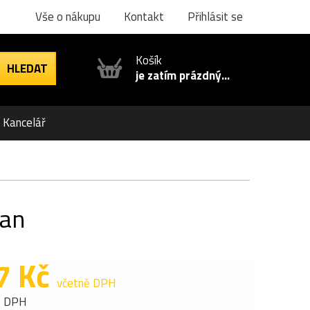
Vše o nákupu
Kontakt
Přihlásit se
Košík
je zatím prázdný...
Kancelář
ran
7 Kč
včetně DPH
z DPH