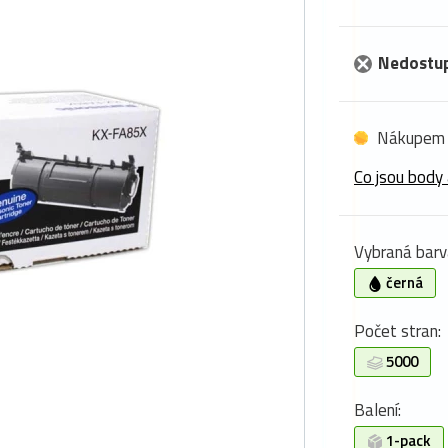
Nedostu
Nákupem 
Co jsou body 
Vybraná barv
černá
Počet stran:
5000
Balení:
1-pack