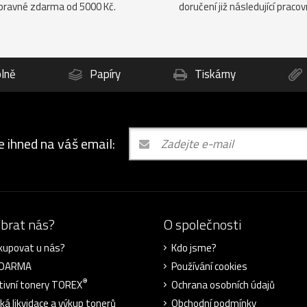
pravné zdarma od 5000 Kč.
doručení již následující pracov
lně
Papíry
Tiskárny
e ihned na váš email:
ybrat nás?
O společnosti
kupovat u nás?
Kdo jsme?
ZDARMA
Používání cookies
®
tivní tonery TOREX
Ochrana osobních údajů
cká likvidace a výkup tonerů
Obchodní podmínky