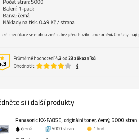
Počet stran: 5000
Balení: 1-pack
Barva: černá
Náklady na tisk: 0.49 Kč / strana
ické specifikace se mohou změnit bez předchozího upozornění. Obrázky mají p
Průměrné hodnocení
4,3
od
23
zákazníků
4,3
Ohodnotit:
dněte si i další produkty
Panasonic KX-FA85E, originální toner, černý, 5000 stran
černá
5000 stran
1 bod