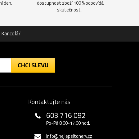
ní den.
dostupnost zboží 100 % odpovídá
skutečnosti.
Kancelář
CHCI SLEVU
Kontaktujte nás
603 716 092
Po-Pá 8:00-17:00 hod.
info@nejlepsitonery.cz