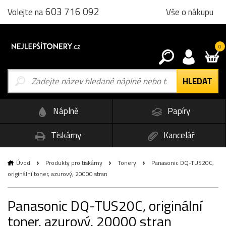
603 716 092
Vše o nákupu
Volejte na
0
Náplně
Papíry
Tiskárny
Kancelář
Úvod
Produkty pro tiskárny
Tonery
Panasonic DQ-TUS20C,
originální toner, azurový, 20000 stran
Panasonic DQ-TUS20C, originální
toner, azurový, 20000 stran