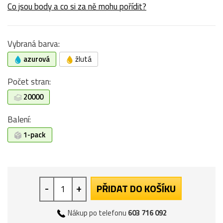
Co jsou body a co si za ně mohu pořídit?
Vybraná barva:
azurová
žlutá
Počet stran:
20000
Balení:
1-pack
-
+
PŘIDAT DO KOŠÍKU
Nákup po telefonu
603 716 092