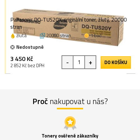
Panasonic DQ-TUS20Y, originální toner, žlutý, 20000
stran
žlutá
20000 stran
1 bod
Nedostupné
3 450 Kč
-
+
DO KOŠÍKU
2 852 Kč bez DPH
Proč
nakupovat u nás?
Tonery ověřené zákazníky