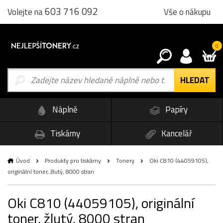
603 716 092
Vše o nákupu
Volejte na
0
Náplně
Papíry
Tiskárny
Kancelář
Úvod
Produkty pro tiskárny
Tonery
Oki C810 (44059105),
originální toner, žlutý, 8000 stran
Oki C810 (44059105), originální
toner, žlutý, 8000 stran