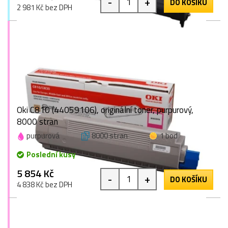
-
+
DO KOŠÍKU
2 981 Kč bez DPH
Oki C810 (44059106), originální toner, purpurový,
8000 stran
purpurová
8000 stran
1 bod
Poslední kusy
5 854 Kč
-
+
DO KOŠÍKU
4 838 Kč bez DPH