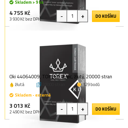
Skladem > 9 ks
4 755 Kč
-
+
DO KOŠÍKU
3 930 Kč bez DPH
Oki 44064009, TOREX® válec, žlutý, 20000 stran
žlutá
20000 stran
129 bodů
Skladem - externě
3 013 Kč
-
+
DO KOŠÍKU
2 490 Kč bez DPH