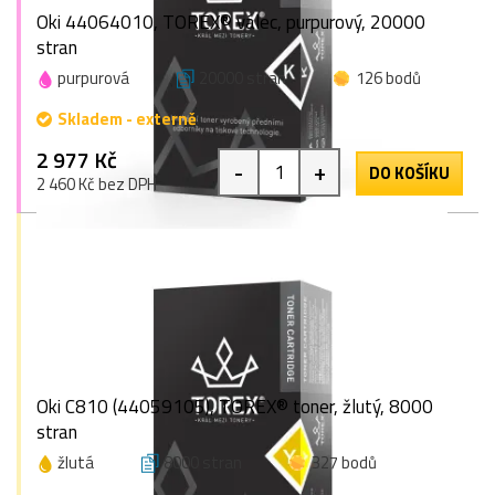
Oki 44064010, TOREX® válec, purpurový, 20000
stran
purpurová
20000 stran
126 bodů
Skladem - externě
2 977 Kč
-
+
DO KOŠÍKU
2 460 Kč bez DPH
Oki C810 (44059105), TOREX® toner, žlutý, 8000
stran
žlutá
8000 stran
327 bodů