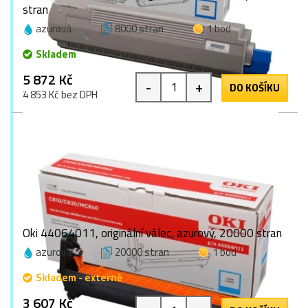
stran
azurová
8000 stran
1 bod
Skladem
5 872 Kč
-
+
DO KOŠÍKU
4 853 Kč bez DPH
Oki 44064011, originální válec, azurový, 20000 stran
azurová
20000 stran
1 bod
Skladem - externě
3 607 Kč