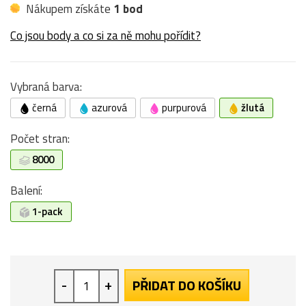
Nákupem získáte
1 bod
Co jsou body a co si za ně mohu pořídit?
Vybraná barva:
černá
azurová
purpurová
žlutá
Počet stran:
8000
Balení:
1-pack
-
+
PŘIDAT DO KOŠÍKU