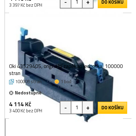
-
+
DO KOŠÍKU
3 397 Kč bez DPH
Oki 43529405, originální zapékací jednotka, 100000
stran
100000 stran
1 bod
Nedostupné
4 114 Kč
-
+
DO KOŠÍKU
3 400 Kč bez DPH