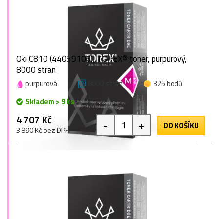
Oki C810 (44059106), TOREX® toner, purpurový,
8000 stran
purpurová
8000 stran
325 bodů
Skladem > 9 ks
4 707 Kč
-
+
DO KOŠÍKU
3 890 Kč bez DPH