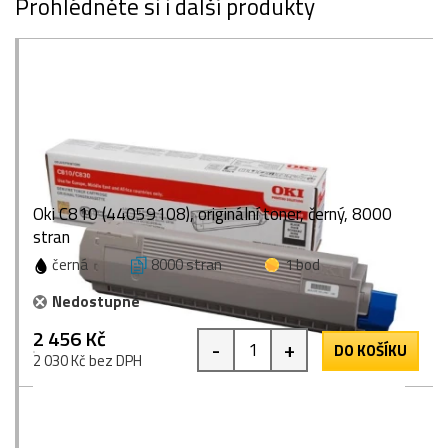
Prohlédněte si i další produkty
Oki C810 (44059108), originální toner, černý, 8000
stran
černá
8000 stran
1 bod
Nedostupné
2 456 Kč
-
+
DO KOŠÍKU
2 030 Kč bez DPH