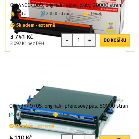
Oki 44064009, originální válec, žlutý, 20000 stran
žlutá
20000 stran
1 bod
Skladem - externě
3 741 Kč
-
+
DO KOŠÍKU
3 092 Kč bez DPH
Oki 43449705, originální přenosový pás, 80000 stran
80000 stran
1 bod
Skladem - externě
4 110 Kč