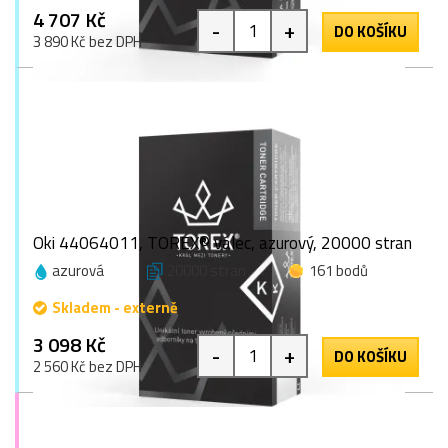
4 707 Kč
-
+
DO KOŠÍKU
3 890 Kč bez DPH
Oki 44064011, TOREX® válec, azurový, 20000 stran
azurová
20000 stran
161 bodů
Skladem - externě
3 098 Kč
-
+
DO KOŠÍKU
2 560 Kč bez DPH