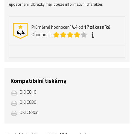
upozornění. Obrázky mají pouze informativní charakter.
Průměrné hodnocení
4,4
od
17
zákazníků
4,4
Ohodnotit:
Kompatibilní tiskárny
OKI C810
OKI C830
OKI C830n