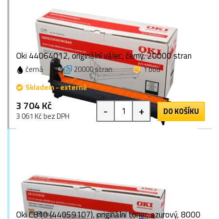
Oki 44064012, originální válec, černý, 20000 stran
černá
20000 stran
1 bod
Skladem - externě
3 704 Kč
-
+
DO KOŠÍKU
3 061 Kč bez DPH
Oki C810 (44059107), originální toner, azurový, 8000