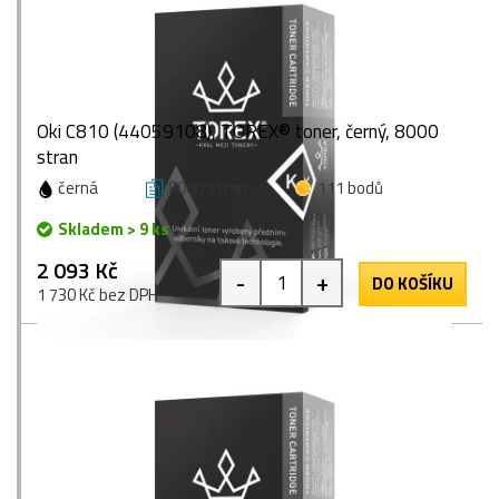
Oki C810 (44059108), TOREX® toner, černý, 8000
stran
černá
8000 stran
111 bodů
Skladem > 9 ks
2 093 Kč
-
+
DO KOŠÍKU
1 730 Kč bez DPH