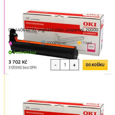
Oki 44064010, originální válec, purpurový, 20000
stran
purpurová
20000 stran
1 bod
Poslední kus
3 702 Kč
-
+
DO KOŠÍKU
3 059 Kč bez DPH