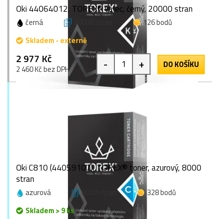
Oki 44064012, TOREX® válec, černý, 20000 stran
černá
20000 stran
126 bodů
Skladem - externě
2 977 Kč
-
+
DO KOŠÍKU
2 460 Kč bez DPH
Oki C810 (44059107), TOREX® toner, azurový, 8000
stran
azurová
8000 stran
328 bodů
Skladem > 9 ks