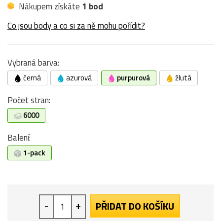
Nákupem získáte
1 bod
Co jsou body a co si za ně mohu pořídit?
Vybraná barva:
černá
azurová
purpurová
žlutá
Počet stran:
6000
Balení:
1-pack
-
+
PŘIDAT DO KOŠÍKU