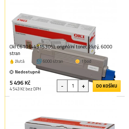
Oki C610 (44315305), originální toner, žlutý, 6000
stran
žlutá
6000 stran
1 bod
Nedostupné
5 496 Kč
-
+
DO KOŠÍKU
4 543 Kč bez DPH