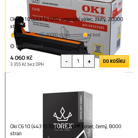
Oki C610 (44315105), originální válec, žlutý, 20000
stran
žlutá
20000 stran
1 bod
Nedostupné
4 060 Kč
-
+
DO KOŠÍKU
3 355 Kč bez DPH
Oki C610 (44315308), TOREX® toner, černý, 8000
stran