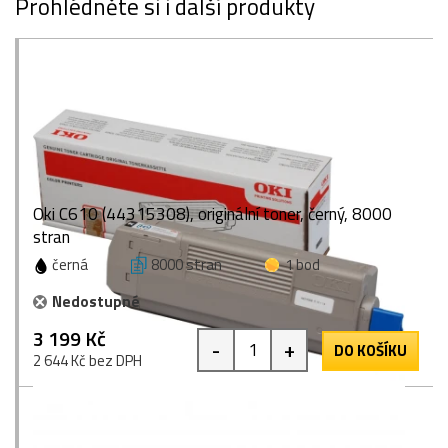
Prohlédněte si i další produkty
Oki C610 (44315308), originální toner, černý, 8000
stran
černá
8000 stran
1 bod
Nedostupné
3 199 Kč
-
+
DO KOŠÍKU
2 644 Kč bez DPH