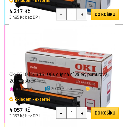
Skladem - externě
4 217 Kč
-
+
DO KOŠÍKU
3 485 Kč bez DPH
Oki C610 (44315106), originální válec, purpurový,
20000 stran
purpurová
20000 stran
1 bod
Skladem - externě
4 057 Kč
-
+
DO KOŠÍKU
3 353 Kč bez DPH