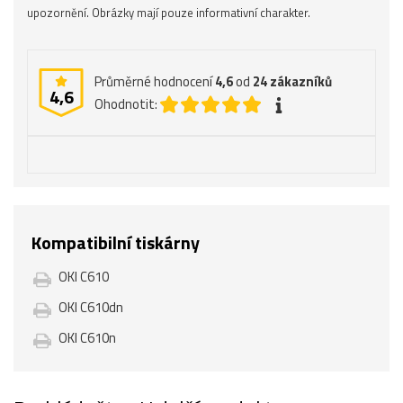
upozornění. Obrázky mají pouze informativní charakter.
Průměrné hodnocení
4,6
od
24
zákazníků
4,6
Ohodnotit:
Kompatibilní tiskárny
OKI C610
OKI C610dn
OKI C610n