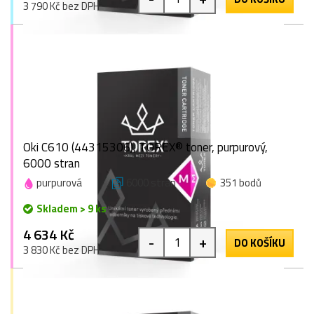
3 790 Kč bez DPH
Oki C610 (44315306), TOREX® toner, purpurový,
6000 stran
purpurová
6000 stran
351 bodů
Skladem > 9 ks
4 634 Kč
-
+
DO KOŠÍKU
3 830 Kč bez DPH