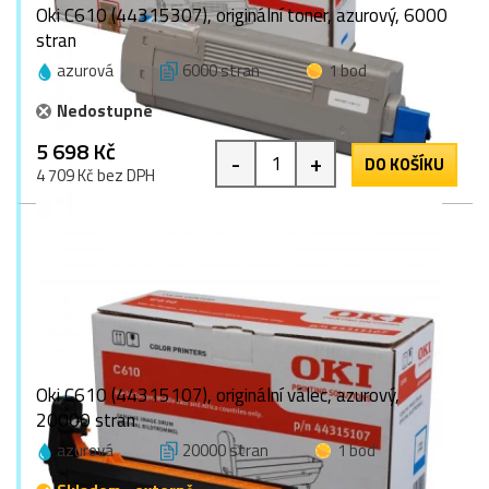
Oki C610 (44315307), originální toner, azurový, 6000
stran
azurová
6000 stran
1 bod
Nedostupné
5 698 Kč
-
+
DO KOŠÍKU
4 709 Kč bez DPH
Oki C610 (44315107), originální válec, azurový,
20000 stran
azurová
20000 stran
1 bod