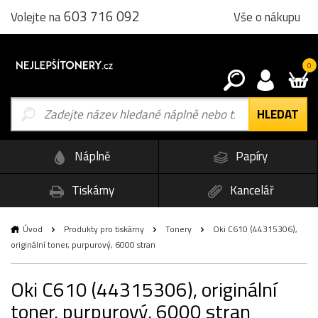
603 716 092
Vše o nákupu
Volejte na
0
Náplně
Papíry
Tiskárny
Kancelář
Úvod
Produkty pro tiskárny
Tonery
Oki C610 (44315306),
originální toner, purpurový, 6000 stran
Oki C610 (44315306), originální
toner, purpurový, 6000 stran