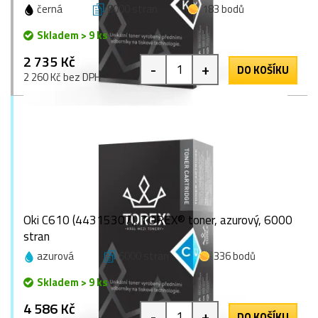
černá
8000 stran
183 bodů
Skladem > 9 ks
2 735 Kč
-
+
DO KOŠÍKU
2 260 Kč bez DPH
Oki C610 (44315307), TOREX® toner, azurový, 6000
stran
azurová
6000 stran
336 bodů
Skladem > 9 ks
4 586 Kč
-
+
DO KOŠÍKU