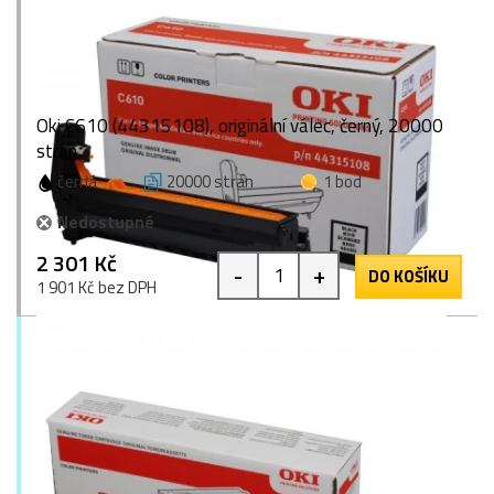
Oki C610 (44315108), originální válec, černý, 20000
stran
černá
20000 stran
1 bod
Nedostupné
2 301 Kč
-
+
DO KOŠÍKU
1 901 Kč bez DPH