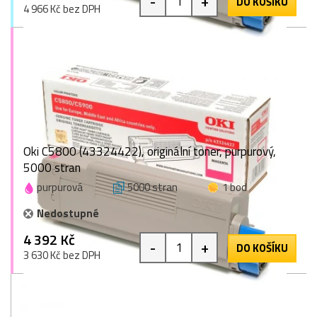
-
+
DO KOŠÍKU
4 966 Kč bez DPH
Oki C5800 (43324422), originální toner, purpurový,
5000 stran
purpurová
5000 stran
1 bod
Nedostupné
4 392 Kč
-
+
DO KOŠÍKU
3 630 Kč bez DPH