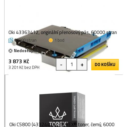
Oki 43363412, originální přenosový pás, 60000 stran
60000 stran
1 bod
Nedostupné
3 873 Kč
-
+
DO KOŠÍKU
3 201 Kč bez DPH
Oki C5800 (43324424), TOREX® toner, černý, 6000