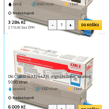
černá
6000 stran
1 bod
Nedostupné
3 284 Kč
-
+
DO KOŠÍKU
2 714 Kč bez DPH
Oki C5800 (43324423), originální toner, azurový,
5000 stran
azurová
5000 stran
1 bod
Nedostupné
6 009 Kč