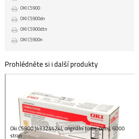
OKI C5900
OKI C5900dn
OKI C5900dtn
OKI C5900n
Prohlédněte si i další produkty
Oki C5800 (43324424), originální toner, černý, 6000
stran