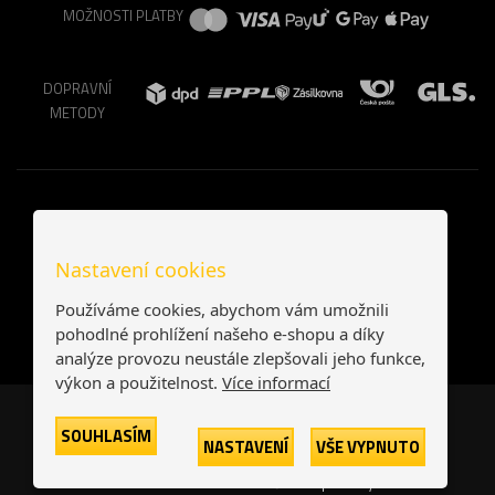
MOŽNOSTI PLATBY
DOPRAVNÍ
METODY
Nastavení cookies
Používáme cookies, abychom vám umožnili
pohodlné prohlížení našeho e-shopu a díky
analýze provozu neustále zlepšovali jeho funkce,
výkon a použitelnost.
Více informací
Česká republika
Slovensko
SOUHLASÍM
NASTAVENÍ
VŠE VYPNUTO
© 2026
Printonia s.r.o.
Všechna práva vyhrazena
-
-