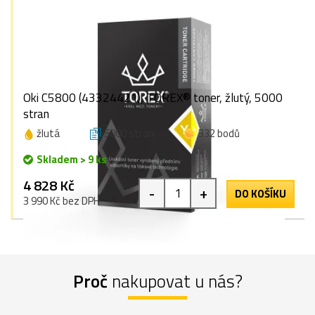
Oki C5800 (43324421), TOREX® toner, žlutý, 5000
stran
žlutá
5000 stran
332 bodů
Skladem > 9 ks
4 828 Kč
-
+
DO KOŠÍKU
3 990 Kč bez DPH
Proč
nakupovat u nás?