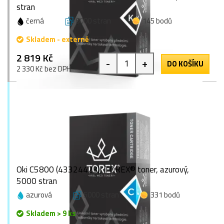
stran
černá
6000 stran
145 bodů
Skladem - externě
2 819 Kč
-
+
DO KOŠÍKU
2 330 Kč bez DPH
Oki C5800 (43324423), TOREX® toner, azurový,
5000 stran
azurová
5000 stran
331 bodů
Skladem > 9 ks