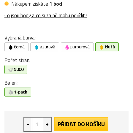
Nákupem získáte
1 bod
Co jsou body a co si za ně mohu pořídit?
Vybraná barva:
černá
azurová
purpurová
žlutá
Počet stran:
5000
Balení:
1-pack
-
+
PŘIDAT DO KOŠÍKU