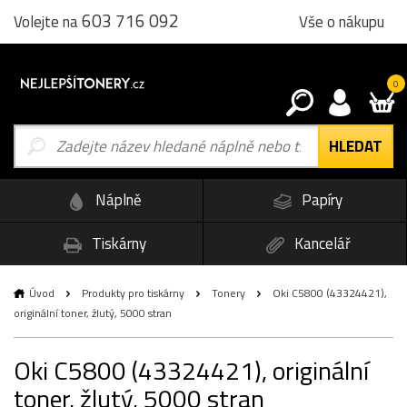
603 716 092
Vše o nákupu
Volejte na
0
Náplně
Papíry
Tiskárny
Kancelář
Úvod
Produkty pro tiskárny
Tonery
Oki C5800 (43324421),
originální toner, žlutý, 5000 stran
Oki C5800 (43324421), originální
toner, žlutý, 5000 stran