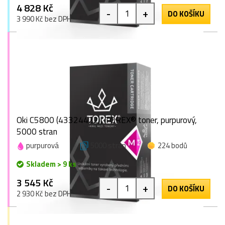
4 828 Kč
-
+
DO KOŠÍKU
3 990 Kč bez DPH
Oki C5800 (43324422), TOREX® toner, purpurový,
5000 stran
purpurová
5000 stran
224 bodů
Skladem > 9 ks
3 545 Kč
-
+
DO KOŠÍKU
2 930 Kč bez DPH