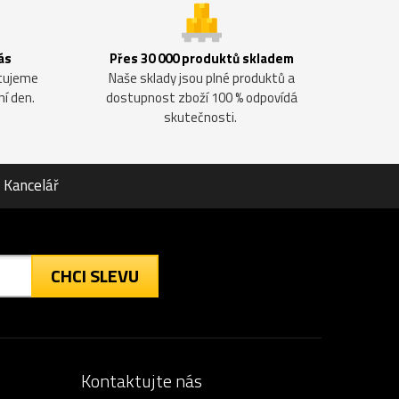
ás
Přes 30 000 produktů skladem
ntujeme
Naše sklady jsou plné produktů a
ní den.
dostupnost zboží 100 % odpovídá
skutečnosti.
Kancelář
CHCI SLEVU
Kontaktujte nás