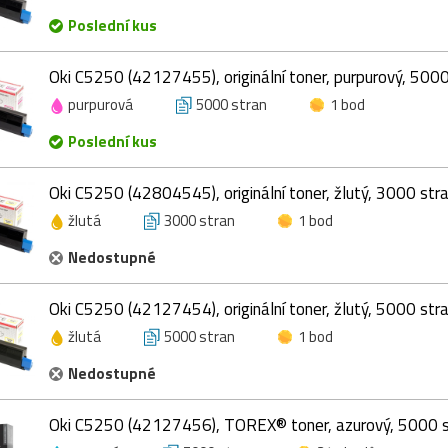
Poslední kus
Oki C5250 (42127455), originální toner, purpurový, 5000
purpurová
5000 stran
1 bod
Poslední kus
Oki C5250 (42804545), originální toner, žlutý, 3000 str
žlutá
3000 stran
1 bod
Nedostupné
Oki C5250 (42127454), originální toner, žlutý, 5000 str
žlutá
5000 stran
1 bod
Nedostupné
Oki C5250 (42127456), TOREX® toner, azurový, 5000 s