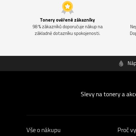
Tonery ověřené zákazníky
98 % zákazníků doporučuje nákup na
Ne
základně dotazníku spokojenosti.
Do
Náp
Slevy na tonery a akc
Vše o nákupu
Proč v