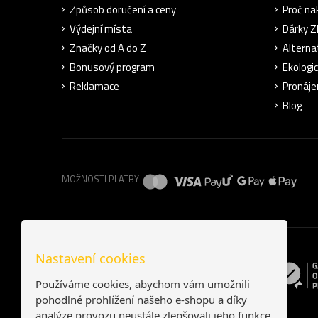
Způsob doručení a ceny
Proč na
Výdejní místa
Dárky 
Značky od A do Z
Alterna
Bonusový program
Ekologi
Reklamace
Pronáje
Blog
MOŽNOSTI PLATBY
Nastavení cookies
Používáme cookies, abychom vám umožnili
pohodlné prohlížení našeho e-shopu a díky
analýze provozu neustále zlepšovali jeho funkce,