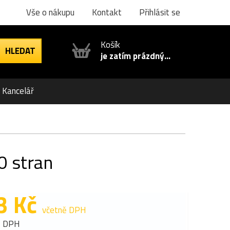
Vše o nákupu
Kontakt
Přihlásit se
Košík
je zatím prázdný...
Kancelář
0 stran
3 Kč
včetně DPH
z DPH