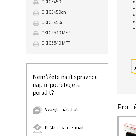
OKI C5450
OKI C5450dn
OKI C5450n
OKI C5510 MFP
Techn
OKI C5540 MFP
Nemůžete najít správnou
náplň, potřebujete
poradit?
Prohlé
Využijte náš chat
Pošlete nám e-mail