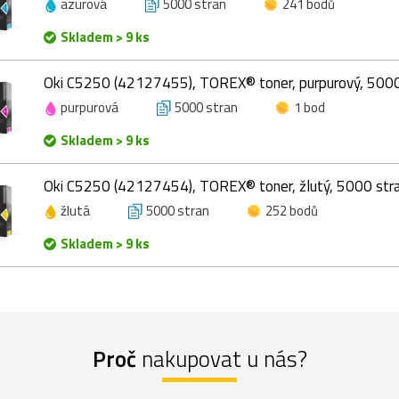
azurová
5000 stran
241 bodů
Skladem > 9 ks
Oki C5250 (42127455), TOREX® toner, purpurový, 5000
purpurová
5000 stran
1 bod
Skladem > 9 ks
Oki C5250 (42127454), TOREX® toner, žlutý, 5000 str
žlutá
5000 stran
252 bodů
Skladem > 9 ks
Proč
nakupovat u nás?