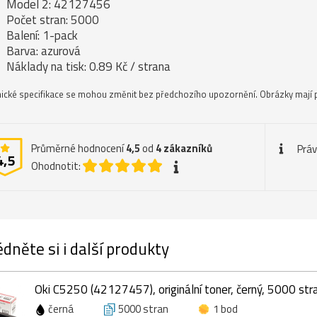
Model 2: 42127456
Počet stran: 5000
Balení: 1-pack
Barva: azurová
Náklady na tisk: 0.89 Kč / strana
ické specifikace se mohou změnit bez předchozího upozornění. Obrázky mají p
Průměrné hodnocení
4,5
od
4
zákazníků
Práv
4,5
Ohodnotit:
dněte si i další produkty
Oki C5250 (42127457), originální toner, černý, 5000 str
černá
5000 stran
1 bod