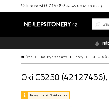
603 716 092
Volejte na
(Po-Pá 8:00-17:00 hod.)
Náp
Úvod
Produkty pro tiskárny
Tonery
Oki C5250 (421
Oki C5250 (42127456), o
Právě prohlíží
3 zákazníci