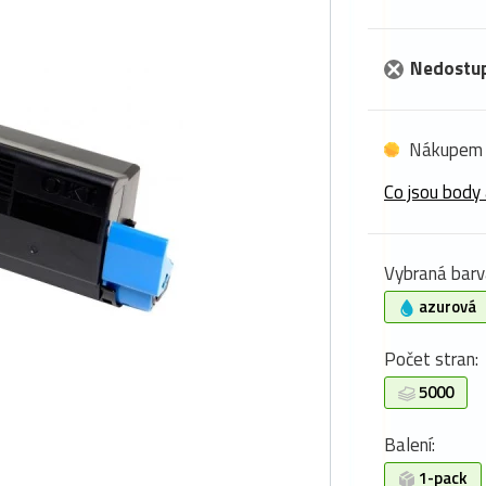
Nedostu
Nákupem 
Co jsou body 
Vybraná barv
azurová
Počet stran:
5000
Balení:
1-pack