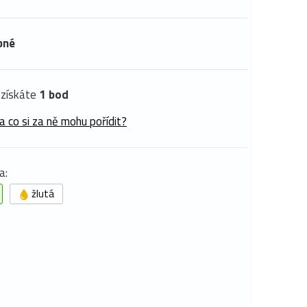
pné
získáte
1 bod
a co si za ně mohu pořídit?
a:
žlutá