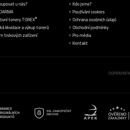
kupovat u nás?
Kdo jsme?
ZDARMA
Používání cookies
®
tivní tonery TOREX
Ochrana osobních údajů
cká likvidace a výkup tonerů
Obchodní podmínky
m tiskových zařízení
Pro média
Kontakt
DOPRAVNÍ 