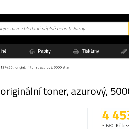
lně
Papíry
Tiskárny
27456), originální toner, azurový, 5000 stran
riginální toner, azurový, 500
4 45
3 680 Kč be