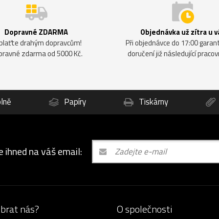
Dopravné ZDARMA
Objednávka už zítra u v
plaťte drahým dopravcům!
Při objednávce do 17:00 gara
pravné zdarma od 5000 Kč.
doručení již následující pracov
lně
Papíry
Tiskárny
e ihned na váš email:
ybrat nás?
O společnosti