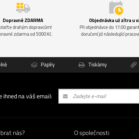
Dopravné ZDARMA
Objednávka už zítra u v
plaťte drahým dopravcům!
Při objednávce do 17:00 gara
pravné zdarma od 5000 Kč.
doručení již následující pracov
lně
Papíry
Tiskárny
e ihned na váš email:
ybrat nás?
O společnosti