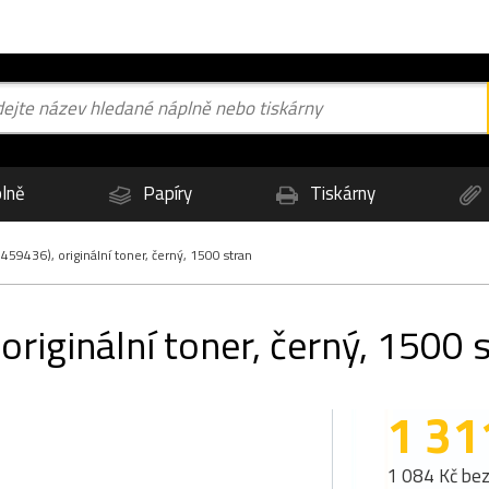
lně
Papíry
Tiskárny
59436), originální toner, černý, 1500 stran
riginální toner, černý, 1500 
1 31
1 084 Kč be