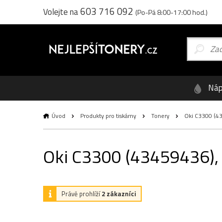
603 716 092
Volejte na
(Po-Pá 8:00-17:00 hod.)
Náp
Úvod
Produkty pro tiskárny
Tonery
Oki C3300 (434
Oki C3300 (43459436), o
Právě prohlíží
2 zákazníci