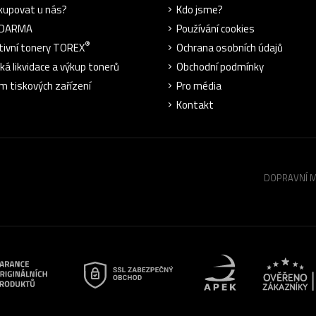
kupovat u nás?
Kdo jsme?
ZDARMA
Používání cookies
®
tivní tonery TOREX
Ochrana osobních údajů
cká likvidace a výkup tonerů
Obchodní podmínky
m tiskových zařízení
Pro média
Kontakt
DOPRAVNÍ 