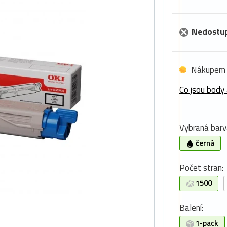
Nedostu
Nákupem 
Co jsou body 
Vybraná barv
černá
Počet stran:
1500
Balení:
1-pack