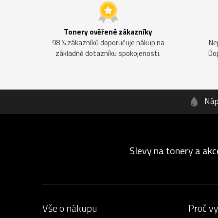
Tonery ověřené zákazníky
98 % zákazníků doporučuje nákup na
Ne
základně dotazníku spokojenosti.
Do
Náp
Slevy na tonery a akc
Vše o nákupu
Proč v