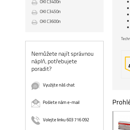
OKI C3400n
OKI C3450n
OKI C3600n
Techn
Nemůžete najít správnou
náplň, potřebujete
poradit?
Využijte náš chat
Prohlé
Pošlete nám e-mail
Volejte linku 603 716 092