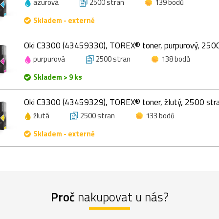
azurová
2500 stran
139 bodů
Skladem - externě
Oki C3300 (43459330), TOREX® toner, purpurový, 2500
purpurová
2500 stran
138 bodů
Skladem > 9 ks
Oki C3300 (43459329), TOREX® toner, žlutý, 2500 str
žlutá
2500 stran
133 bodů
Skladem - externě
Proč
nakupovat u nás?