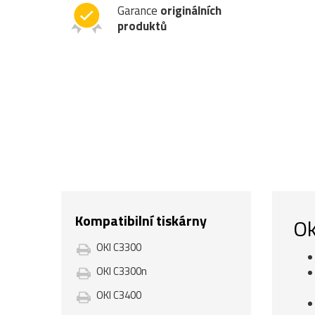
Garance
originálních
produktů
Kompatibilní tiskárny
Ok
OKI C3300
OKI C3300n
OKI C3400