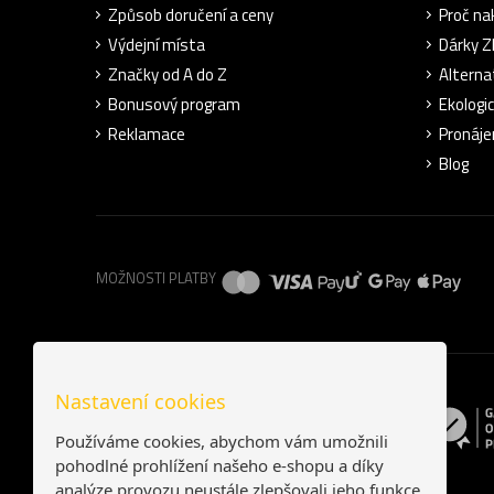
Způsob doručení a ceny
Proč na
Výdejní místa
Dárky 
Značky od A do Z
Alterna
Bonusový program
Ekologi
Reklamace
Pronáje
Blog
MOŽNOSTI PLATBY
Nastavení cookies
Používáme cookies, abychom vám umožnili
pohodlné prohlížení našeho e-shopu a díky
analýze provozu neustále zlepšovali jeho funkce,