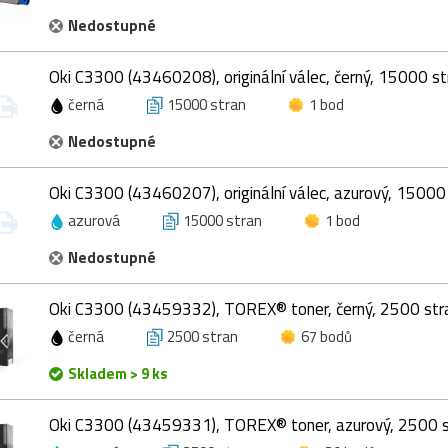
Nedostupné
Oki C3300 (43460208), originální válec, černý, 15000 st
černá
15000 stran
1 bod
Nedostupné
Oki C3300 (43460207), originální válec, azurový, 15000
azurová
15000 stran
1 bod
Nedostupné
Oki C3300 (43459332), TOREX® toner, černý, 2500 str
černá
2500 stran
67 bodů
Skladem > 9 ks
Oki C3300 (43459331), TOREX® toner, azurový, 2500 s