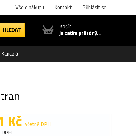
Vše o nákupu
Kontakt
Přihlásit se
Košík
je zatím prázdný...
Kancelář
stran
1 Kč
včetně DPH
z DPH