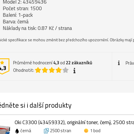
Model 2: 43459436
Počet stran: 1500
Balení: 1-pack
Barva: černá
Náklady na tisk: 0.87 Kč / strana
ické specifikace se mohou změnit bez předchozího upozornění. Obrázky mají p
Průměrné hodnocení
4,3
od
22
zákazníků
Práv
4,3
Ohodnotit:
dněte si i další produkty
Oki C3300 (43459332), originální toner, černý, 2500 str
černá
2500 stran
1 bod