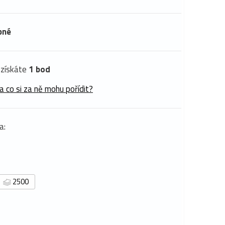
pné
získáte
1 bod
a co si za ně mohu pořídit?
a:
2500