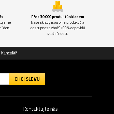
ás
Přes 30 000 produktů skladem
ntujeme
Naše sklady jsou plné produktů a
ní den.
dostupnost zboží 100 % odpovídá
skutečnosti.
Kancelář
CHCI SLEVU
Kontaktujte nás