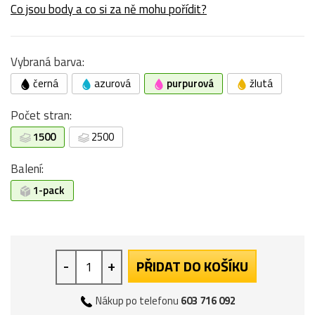
Co jsou body a co si za ně mohu pořídit?
Vybraná barva:
černá
azurová
purpurová
žlutá
Počet stran:
1500
2500
Balení:
1-pack
-
+
PŘIDAT DO KOŠÍKU
Nákup po telefonu
603 716 092