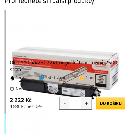
Prohlédněte si i další produkty
Oki C110 (44250724), originální toner, černý, 2500
stran
černá
2500 stran
1 bod
Nedostupné
2 222 Kč
-
+
DO KOŠÍKU
1 836 Kč bez DPH