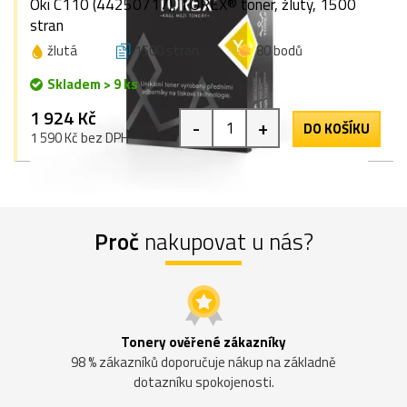
Oki C110 (44250717), TOREX® toner, žlutý, 1500
stran
žlutá
1500 stran
80 bodů
Skladem > 9 ks
1 924 Kč
-
+
DO KOŠÍKU
1 590 Kč bez DPH
Proč
nakupovat u nás?
Tonery ověřené zákazníky
98 % zákazníků doporučuje nákup na základně
dotazníku spokojenosti.