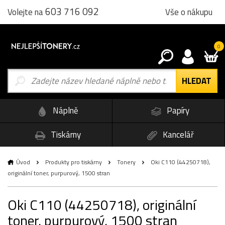
603 716 092
Vše o nákupu
Volejte na
0
Náplně
Papíry
Tiskárny
Kancelář
Úvod
Produkty pro tiskárny
Tonery
Oki C110 (44250718),
originální toner, purpurový, 1500 stran
Oki C110 (44250718), originální
toner, purpurový, 1500 stran