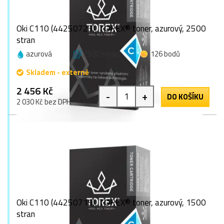
Oki C110 (44250723), TOREX® toner, azurový, 2500
stran
azurová
2500 stran
126 bodů
Skladem - externě
2 456 Kč
-
+
DO KOŠÍKU
2 030 Kč bez DPH
Oki C110 (44250719), TOREX® toner, azurový, 1500
stran