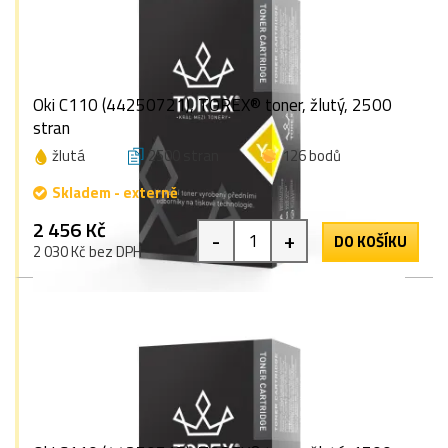
Oki C110 (44250721), TOREX® toner, žlutý, 2500
stran
žlutá
2500 stran
126 bodů
Skladem - externě
2 456 Kč
-
+
DO KOŠÍKU
2 030 Kč bez DPH