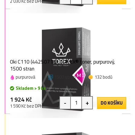
2 030 Kč bez DPH
Oki C110 (44250718), TOREX® toner, purpurový,
1500 stran
purpurová
1500 stran
132 bodů
Skladem > 9 ks
1 924 Kč
-
+
DO KOŠÍKU
1 590 Kč bez DPH