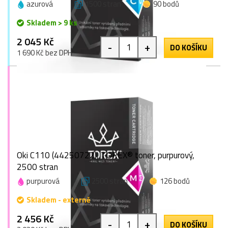
azurová
1500 stran
90 bodů
Skladem > 9 ks
2 045 Kč
-
+
DO KOŠÍKU
1 690 Kč bez DPH
Oki C110 (44250722), TOREX® toner, purpurový,
2500 stran
purpurová
2500 stran
126 bodů
Skladem - externě
2 456 Kč
-
+
DO KOŠÍKU