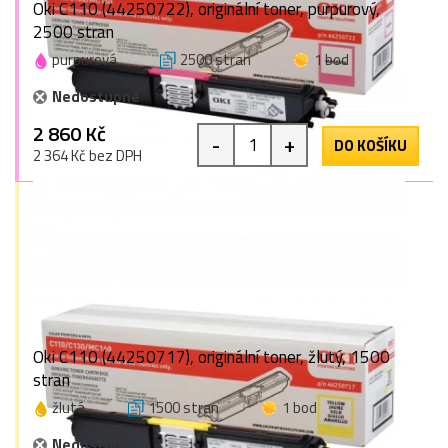
Oki C110 (44250722), originální toner, purpurový,
2500 stran
purpurová
2500 stran
1 bod
Nedostupné
2 860 Kč
-
+
DO KOŠÍKU
2 364 Kč bez DPH
Oki C110 (44250717), originální toner, žlutý, 1500
stran
žlutá
1500 stran
1 bod
Nedostupné