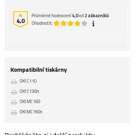
Průměrné hodnocení
4,0
od
2
zákazníků
4,0
Ohodnotit:
Kompatibilní tiskárny
OKI C110
OKI C130n
OKI MC160
OKI MC160n