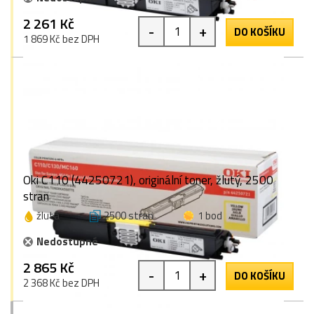
2 261 Kč
-
+
DO KOŠÍKU
1 869 Kč bez DPH
Oki C110 (44250721), originální toner, žlutý, 2500
stran
žlutá
2500 stran
1 bod
Nedostupné
2 865 Kč
-
+
DO KOŠÍKU
2 368 Kč bez DPH