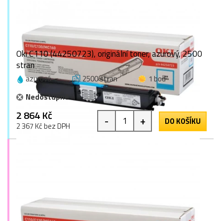
Oki C110 (44250723), originální toner, azurový, 2500
stran
azurová
2500 stran
1 bod
Nedostupné
2 864 Kč
-
+
DO KOŠÍKU
2 367 Kč bez DPH