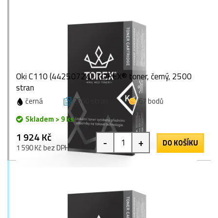
Oki C110 (44250724), TOREX® toner, černý, 2500
stran
černá
2500 stran
67 bodů
Skladem > 9 ks
1 924 Kč
-
+
DO KOŠÍKU
1 590 Kč bez DPH