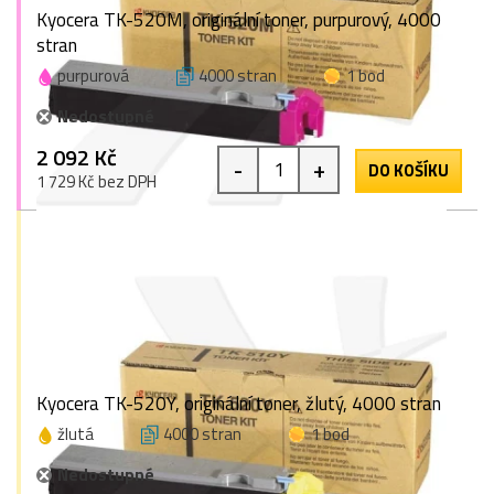
Kyocera TK-520M, originální toner, purpurový, 4000
stran
purpurová
4000 stran
1 bod
Nedostupné
2 092 Kč
-
+
DO KOŠÍKU
1 729 Kč bez DPH
Kyocera TK-520Y, originální toner, žlutý, 4000 stran
žlutá
4000 stran
1 bod
Nedostupné