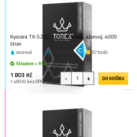
Kyocera TK-520C, TOREX® toner, azurový, 4000
stran
azurová
4000 stran
67 bodů
Skladem > 9 ks
1 803 Kč
-
+
DO KOŠÍKU
1 490 Kč bez DPH