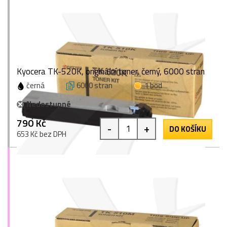
Kyocera TK-520K, originální toner, černý, 6000 stran
černá
6000 stran
1 bod
Nedostupné
790 Kč
-
+
DO KOŠÍKU
653 Kč bez DPH