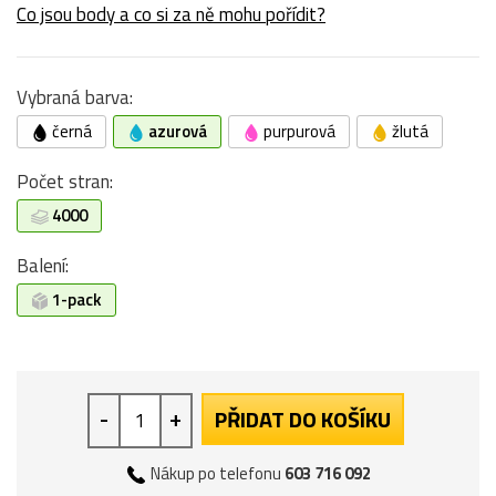
Co jsou body a co si za ně mohu pořídit?
Vybraná barva:
černá
azurová
purpurová
žlutá
Počet stran:
4000
Balení:
1-pack
-
+
PŘIDAT DO KOŠÍKU
Nákup po telefonu
603 716 092