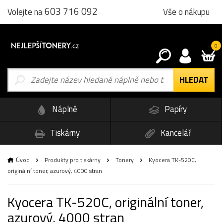
603 716 092
Vše o nákupu
Volejte na
0
Náplně
Papíry
Tiskárny
Kancelář
Úvod
Produkty pro tiskárny
Tonery
Kyocera TK-520C,
originální toner, azurový, 4000 stran
Kyocera TK-520C, originální toner,
azurový, 4000 stran