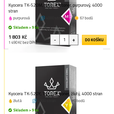
Kyocera TK-520M, TOREX® toner, purpurový, 4000
stran
purpurová
4000 stran
67 bodů
Skladem > 9 ks
1 803 Kč
-
+
DO KOŠÍKU
1 490 Kč bez DPH
Kyocera TK-520Y, TOREX® toner, žlutý, 4000 stran
žlutá
4000 stran
80 bodů
Skladem > 9 ks