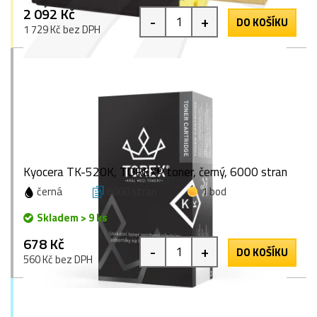
2 092 Kč
-
+
DO KOŠÍKU
1 729 Kč bez DPH
Kyocera TK-520K, TOREX® toner, černý, 6000 stran
černá
6000 stran
1 bod
Skladem > 9 ks
678 Kč
-
+
DO KOŠÍKU
560 Kč bez DPH