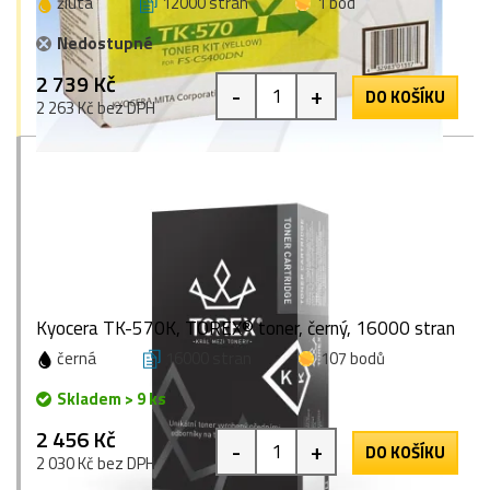
žlutá
12000 stran
1 bod
Nedostupné
2 739 Kč
-
+
DO KOŠÍKU
2 263 Kč bez DPH
Kyocera TK-570K, TOREX® toner, černý, 16000 stran
černá
16000 stran
107 bodů
Skladem > 9 ks
2 456 Kč
-
+
DO KOŠÍKU
2 030 Kč bez DPH