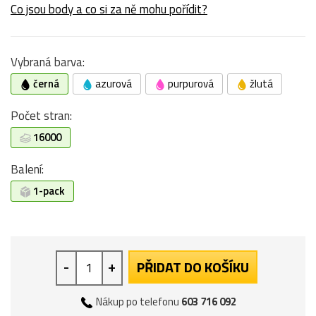
Co jsou body a co si za ně mohu pořídit?
Vybraná barva:
černá
azurová
purpurová
žlutá
Počet stran:
16000
Balení:
1-pack
-
+
PŘIDAT DO KOŠÍKU
Nákup po telefonu
603 716 092