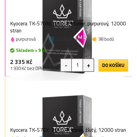
Kyocera TK-570M, TOREX® toner, purpurový, 12000
stran
purpurová
12000 stran
98 bodů
Skladem > 9 ks
2 335 Kč
-
+
DO KOŠÍKU
1 930 Kč bez DPH
Kyocera TK-570Y, TOREX® toner, žlutý, 12000 stran