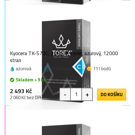
Kyocera TK-570C, TOREX® toner, azurový, 12000
stran
azurová
12000 stran
111 bodů
Skladem > 9 ks
2 493 Kč
-
+
DO KOŠÍKU
2 060 Kč bez DPH