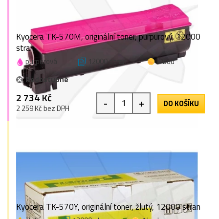
Kyocera TK-570M, originální toner, purpurový, 12000
stran
purpurová
12000 stran
1 bod
Nedostupné
2 734 Kč
-
+
DO KOŠÍKU
2 259 Kč bez DPH
Kyocera TK-570Y, originální toner, žlutý, 12000 stran