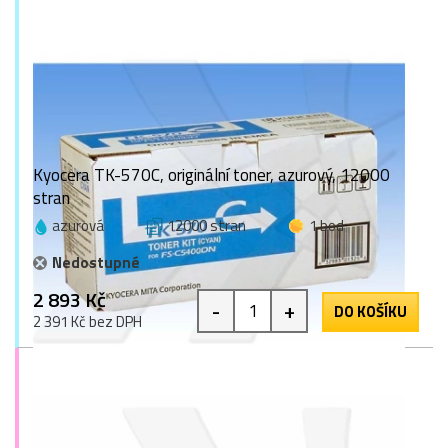
Kyocera TK-570C, originální toner, azurový, 12000
stran
azurová
12000 stran
1 bod
Nedostupné
2 893 Kč
-
+
DO KOŠÍKU
2 391 Kč bez DPH