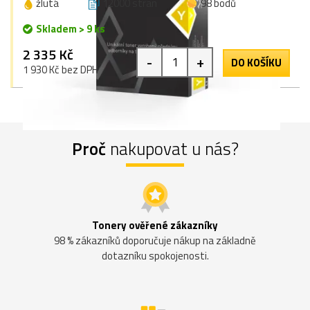
žlutá
12000 stran
98 bodů
Skladem > 9 ks
2 335 Kč
-
+
DO KOŠÍKU
1 930 Kč bez DPH
Proč
nakupovat u nás?
Tonery ověřené zákazníky
98 % zákazníků doporučuje nákup na základně
dotazníku spokojenosti.