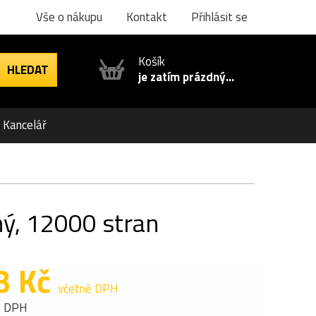
Vše o nákupu
Kontakt
Přihlásit se
Košík
je zatím prázdný...
Kancelář
ný, 12000 stran
3 Kč
včetně DPH
z DPH