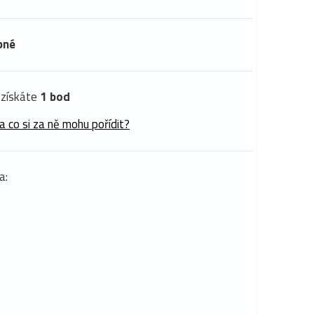
pné
získáte
1 bod
a co si za ně mohu pořídit?
a: