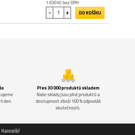
1 630 Kč bez DPH
-
+
DO KOŠÍKU
ás
Přes 30 000 produktů skladem
ntujeme
Naše sklady jsou plné produktů a
ní den.
dostupnost zboží 100 % odpovídá
skutečnosti.
Kancelář