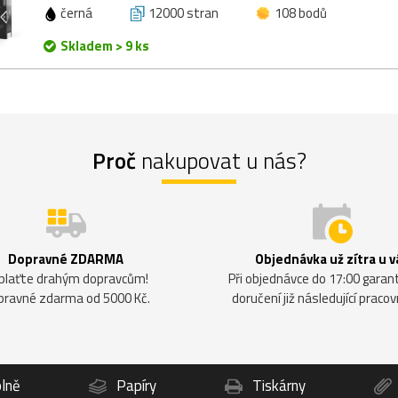
černá
12000 stran
108 bodů
Skladem > 9 ks
Proč
nakupovat u nás?
Dopravné ZDARMA
Objednávka už zítra u v
plaťte drahým dopravcům!
Při objednávce do 17:00 gara
pravné zdarma od 5000 Kč.
doručení již následující pracov
lně
Papíry
Tiskárny