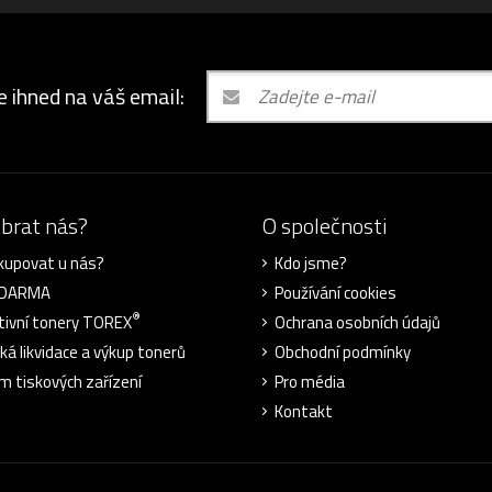
e ihned na váš email:
ybrat nás?
O společnosti
kupovat u nás?
Kdo jsme?
ZDARMA
Používání cookies
®
tivní tonery TOREX
Ochrana osobních údajů
cká likvidace a výkup tonerů
Obchodní podmínky
m tiskových zařízení
Pro média
Kontakt