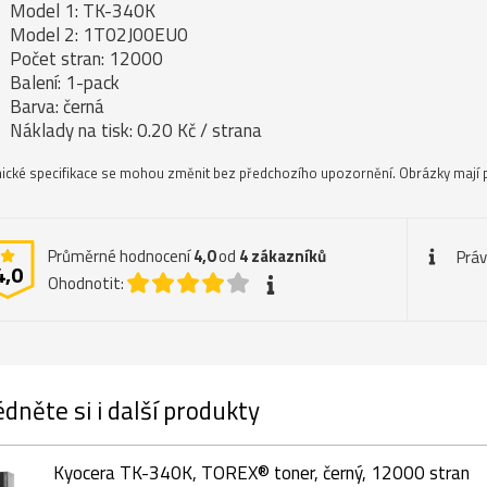
Model 1: TK-340K
Model 2: 1T02J00EU0
Počet stran: 12000
Balení: 1-pack
Barva: černá
Náklady na tisk: 0.20 Kč / strana
ické specifikace se mohou změnit bez předchozího upozornění. Obrázky mají p
Průměrné hodnocení
4,0
od
4
zákazníků
Práv
4,0
Ohodnotit:
dněte si i další produkty
Kyocera TK-340K, TOREX® toner, černý, 12000 stran