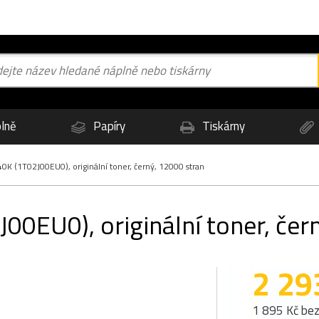
lně
Papíry
Tiskárny
K (1T02J00EU0), originální toner, černý, 12000 stran
0EU0), originální toner, čer
2 29
1 895 Kč be