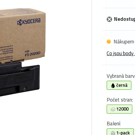
Nedostu
Nákupem 
Co jsou body 
Vybraná barv
černá
Počet stran:
12000
Balení:
1-pack