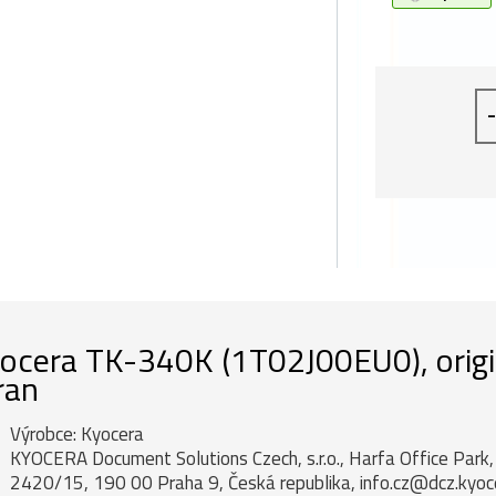
-
ocera TK-340K (1T02J00EU0), origin
ran
Výrobce: Kyocera
KYOCERA Document Solutions Czech, s.r.o., Harfa Office Par
2420/15, 190 00 Praha 9, Česká republika, info.cz@dcz.kyo