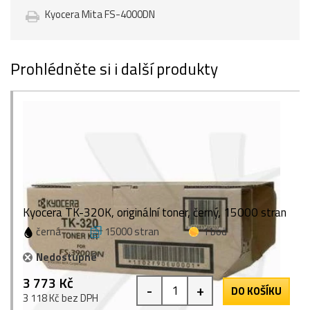
Kyocera Mita FS-4000DN
Prohlédněte si i další produkty
Kyocera TK-320K, originální toner, černý, 15000 stran
černá
15000 stran
1 bod
Nedostupné
3 773 Kč
-
+
DO KOŠÍKU
3 118 Kč bez DPH