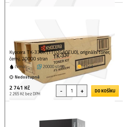
Kyocera TK-330K (1T02GA0EU0), originální toner,
černý, 20000 stran
černá
20000 stran
1 bod
Nedostupné
2 741 Kč
-
+
DO KOŠÍKU
2 265 Kč bez DPH