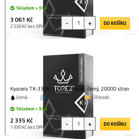
Skladem > 9 ks
3 061 Kč
-
+
DO KOŠÍKU
2 530 Kč bez DPH
Kyocera TK-330K, TOREX® toner, černý, 20000 stran
černá
20000 stran
120 bodů
Skladem > 9 ks
2 335 Kč
-
+
DO KOŠÍKU
1 930 Kč bez DPH