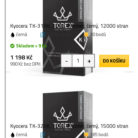
Kyocera TK-310K, TOREX® toner, černý, 12000 stran
černá
12000 stran
30 bodů
Skladem > 9 ks
1 198 Kč
-
+
DO KOŠÍKU
990 Kč bez DPH
Kyocera TK-320K, TOREX® toner, černý, 15000 stran
černá
15000 stran
185 bodů