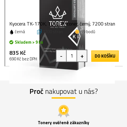
Kyocera TK-170K, TOREX® toner, černý, 7200 stran
černá
7200 stran
39 bodů
Skladem > 9 ks
835 Kč
-
+
DO KOŠÍKU
690 Kč bez DPH
Proč
nakupovat u nás?
Tonery ověřené zákazníky