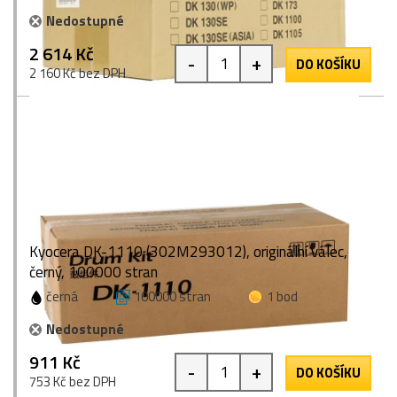
Nedostupné
2 614 Kč
-
+
DO KOŠÍKU
2 160 Kč bez DPH
Kyocera DK-1110 (302M293012), originální válec,
černý, 100000 stran
černá
100000 stran
1 bod
Nedostupné
911 Kč
-
+
DO KOŠÍKU
753 Kč bez DPH