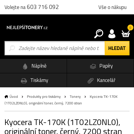
603 716 092
Vše o nákupu
Volejte na
0
Náplně
Papíry
Tiskárny
Kancelář
Úvod
Produkty pro tiskárny
Tonery
Kyocera TK-170K
(1T02LZ0NL0), originální toner, černý, 7200 stran
Kyocera TK-170K (1T02LZ0NL0),
originální toner, černý, 7200 stran