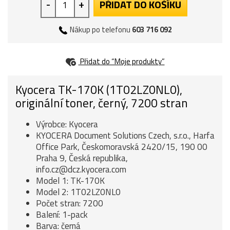
-
+
PŘIDAT DO KOŠÍKU
Nákup po telefonu
603 716 092
Přidat do “Moje produkty”
Kyocera TK-170K (1T02LZ0NL0),
originální toner, černý, 7200 stran
Výrobce: Kyocera
KYOCERA Document Solutions Czech, s.r.o., Harfa
Office Park, Českomoravská 2420/15, 190 00
Praha 9, Česká republika,
info.cz@dcz.kyocera.com
Model 1: TK-170K
Model 2: 1T02LZ0NL0
Počet stran: 7200
Balení: 1-pack
Barva: černá