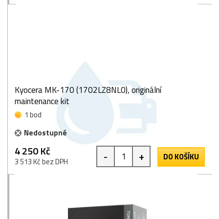
Kyocera MK-170 (1702LZ8NL0), originální
maintenance kit
1 bod
Nedostupné
4 250 Kč
-
+
DO KOŠÍKU
3 513 Kč bez DPH