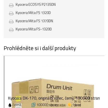
Kyocera ECOSYS P2135DN
Kyocera Mita FS 1320D
Kyocera Mita FS 1370DN
Kyocera Mita FS-1320D
Prohlédněte si i další produkty
Kyocera DK-170, originální válec, černý, 100000 stran
černá
100000 stran
1 bod