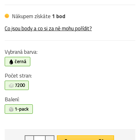
Nákupem získáte
1 bod
Co jsou body a co si za ně mohu pořídit?
Vybraná barva:
černá
Počet stran:
7200
Balení:
1-pack