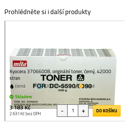
Prohlédněte si i další produkty
Kyocera 37066008, originální toner, černý, 42000
stran
černá
42000 stran
1 bod
Skladem
3 183 Kč
-
+
DO KOŠÍKU
2 631 Kč bez DPH