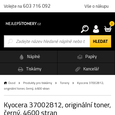
603 716 092
Vše o nákupu
Volejte na
0
Náplně
Papíry
Tiskárny
Kancelář
Úvod
Produkty pro tiskárny
Tonery
Kyocera 37002812,
originální toner, černý, 4600 stran
Kyocera 37002812, originální toner,
černý, 4600 stran