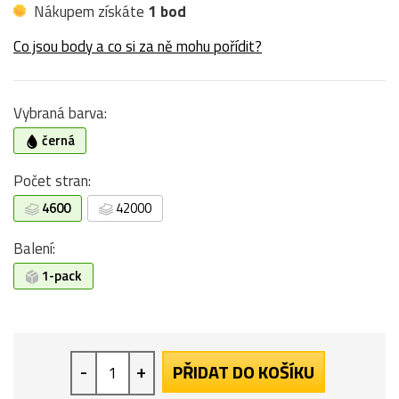
Nákupem získáte
1 bod
Co jsou body a co si za ně mohu pořídit?
Vybraná barva:
černá
Počet stran:
4600
42000
Balení:
1-pack
-
+
PŘIDAT DO KOŠÍKU