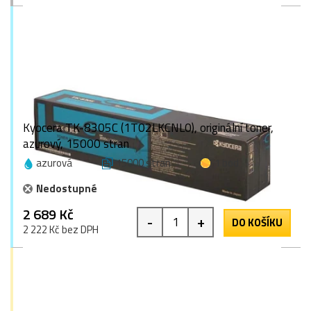
Kyocera TK-8305C (1T02LKCNL0), originální toner,
azurový, 15000 stran
azurová
15000 stran
1 bod
Nedostupné
2 689 Kč
-
+
DO KOŠÍKU
2 222 Kč bez DPH