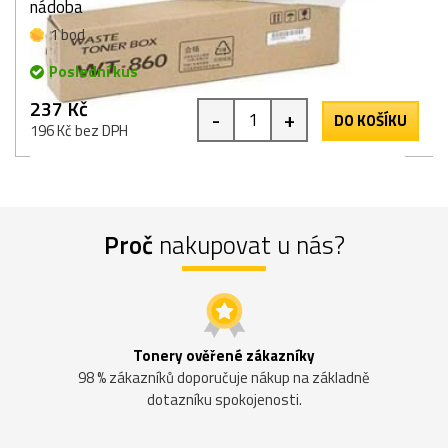
nádoba
1 bod
Poslední kus
237 Kč
-
+
DO KOŠÍKU
196 Kč bez DPH
Proč
nakupovat u nás?
Tonery ověřené zákazníky
98 % zákazníků doporučuje nákup na základně
dotazníku spokojenosti.