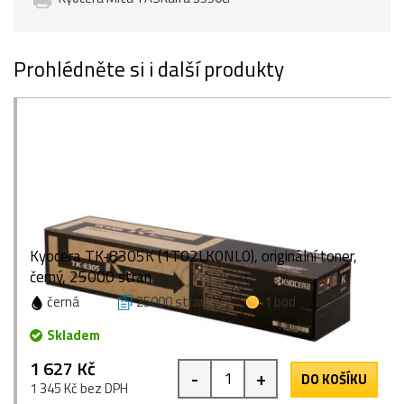
Prohlédněte si i další produkty
Kyocera TK-8305K (1T02LK0NL0), originální toner,
černý, 25000 stran
černá
25000 stran
1 bod
Skladem
1 627 Kč
-
+
DO KOŠÍKU
1 345 Kč bez DPH