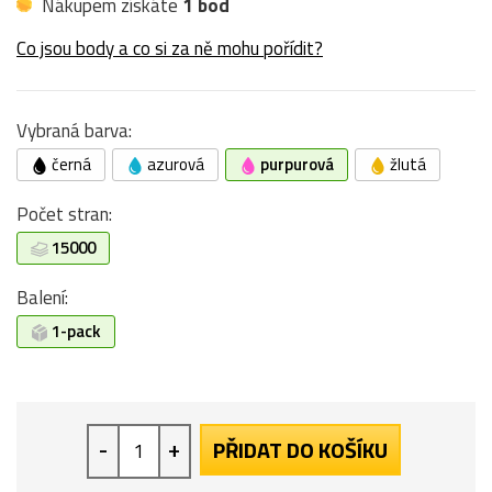
Nákupem získáte
1 bod
Co jsou body a co si za ně mohu pořídit?
Vybraná barva:
černá
azurová
purpurová
žlutá
Počet stran:
15000
Balení:
1-pack
-
+
PŘIDAT DO KOŠÍKU