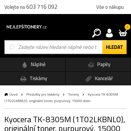
603 716 092
Vše o nákupu
Volejte na
0
Náplně
Papíry
Tiskárny
Kancelář
Úvod
Produkty pro tiskárny
Tonery
Kyocera TK-8305M
(1T02LKBNL0), originální toner, purpurový, 15000 stran
Kyocera TK-8305M (1T02LKBNL0),
originální toner, purpurový, 15000