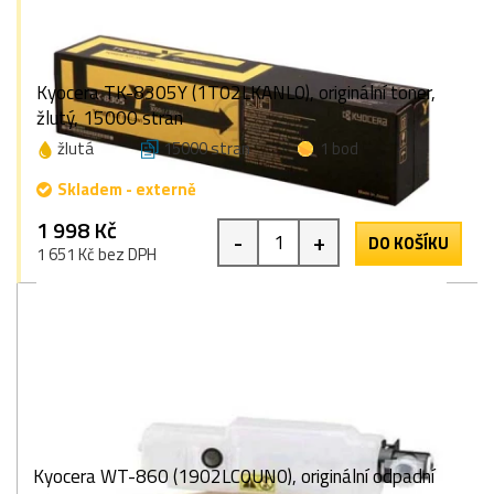
Kyocera TK-8305Y (1T02LKANL0), originální toner,
žlutý, 15000 stran
žlutá
15000 stran
1 bod
Skladem - externě
1 998 Kč
-
+
DO KOŠÍKU
1 651 Kč bez DPH
Kyocera WT-860 (1902LC0UN0), originální odpadní