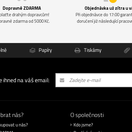
Dopravné ZDARMA
Objednávka už zítra u v
plaťte drahým dopravcům!
Při objednávce do 17:00 gara
pravné zdarma od 5000 Kč.
doručení již následující pracov
lně
Papíry
Tiskárny
e ihned na váš email:
ybrat nás?
O společnosti
kupovat u nás?
Kdo jsme?