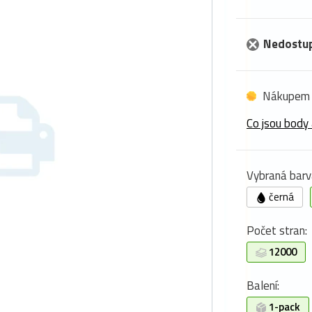
Nedostu
Nákupem 
Co jsou body 
Vybraná barv
černá
Počet stran:
12000
Balení:
1-pack