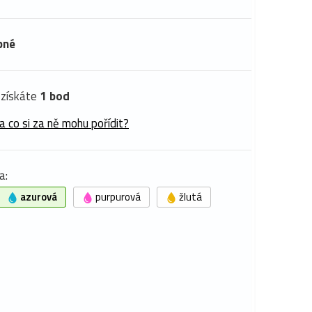
pné
získáte
1 bod
a co si za ně mohu pořídit?
a:
azurová
purpurová
žlutá