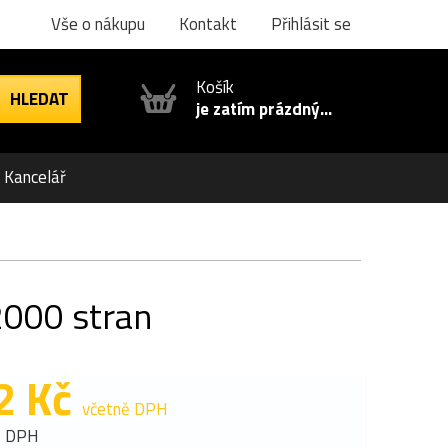
Vše o nákupu
Kontakt
Přihlásit se
Košík
je zatím prázdný...
Kancelář
2000 stran
2 Kč
včetně DPH
z DPH