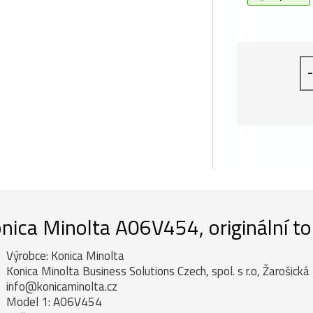
-
nica Minolta A06V454, originální to
Výrobce: Konica Minolta
Konica Minolta Business Solutions Czech, spol. s r.o, Žarošick
info@konicaminolta.cz
Model 1: A06V454