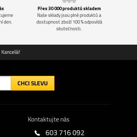
ás
Přes 30 000 produktů skladem
ntujeme
Naše sklady jsou plné produktů a
ní den.
dostupnost zboží 100 % odpovídá
skutečnosti.
Kancelář
CHCI SLEVU
Kontaktujte nás
603 716 092