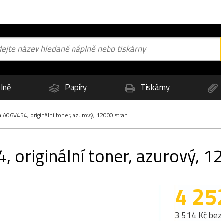
lně
Papíry
Tiskárny
 A06V454, originální toner, azurový, 12000 stran
 originální toner, azurový, 1
4 25
3 514 Kč be