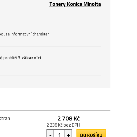
Tonery Konica Minolta
ouze informativní charakter.
ě prohlíží
3 zákazníci
2 708 Kč
stran
2 238 Kč bez DPH
-
+
DO KOŠÍKU