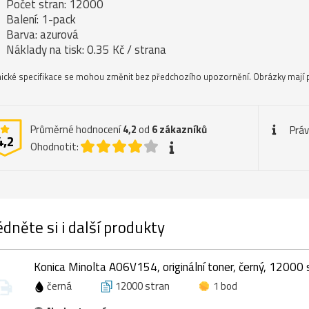
Počet stran: 12000
Balení: 1-pack
Barva: azurová
Náklady na tisk: 0.35 Kč / strana
ické specifikace se mohou změnit bez předchozího upozornění. Obrázky mají p
Průměrné hodnocení
4,2
od
6
zákazníků
Práv
4,2
Ohodnotit:
dněte si i další produkty
Konica Minolta A06V154, originální toner, černý, 12000 
černá
12000 stran
1 bod