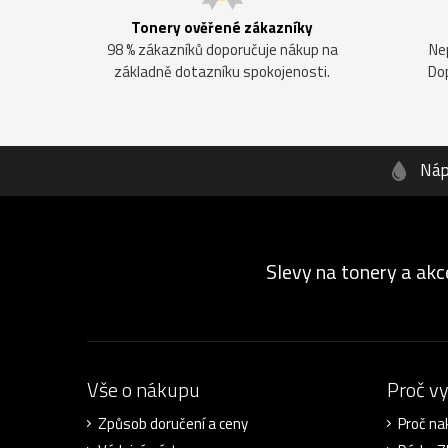
Tonery ověřené zákazníky
98 % zákazníků doporučuje nákup na
Ne
základně dotazníku spokojenosti.
Do
Náp
Slevy na tonery a akc
Vše o nákupu
Proč v
Způsob doručení a ceny
Proč na