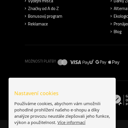
Výdejní místa
Dárky 
Značky od A do Z
Alterna
Bonusový program
Ekologi
Reklamace
Pronáje
Blog
MOŽNOSTI PLATBY
Nastavení cookies
Používáme cookies, abychom vám umožnili
pohodlné prohlížení našeho e-shopu a díky
analýze provozu neustále zlepšovali jeho funkce,
výkon a použitelnost.
Více informací