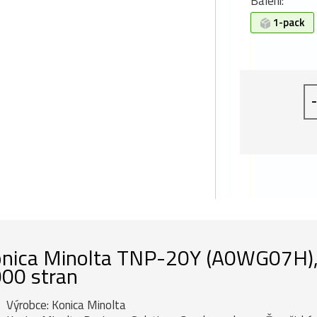
Balení:
1-pack
-
nica Minolta TNP-20Y (A0WG07H), or
00 stran
Výrobce: Konica Minolta