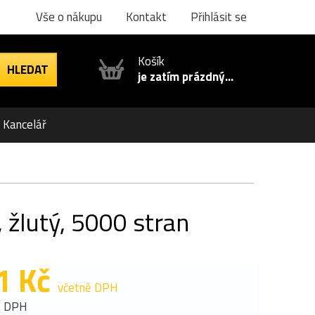
Vše o nákupu
Kontakt
Přihlásit se
Košík
je zatím prázdný...
Kancelář
 žlutý, 5000 stran
1 Kč
včetně DPH
z DPH