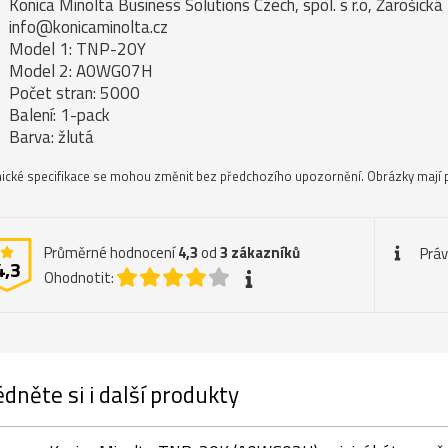
Konica Minolta Business Solutions Czech, spol. s r.o, Žarošick
info@konicaminolta.cz
Model 1: TNP-20Y
Model 2: A0WG07H
Počet stran: 5000
Balení: 1-pack
Barva: žlutá
ické specifikace se mohou změnit bez předchozího upozornění. Obrázky mají p
Průměrné hodnocení
4,3
od
3
zákazníků
Práv
4,3
Ohodnotit:
dněte si i další produkty