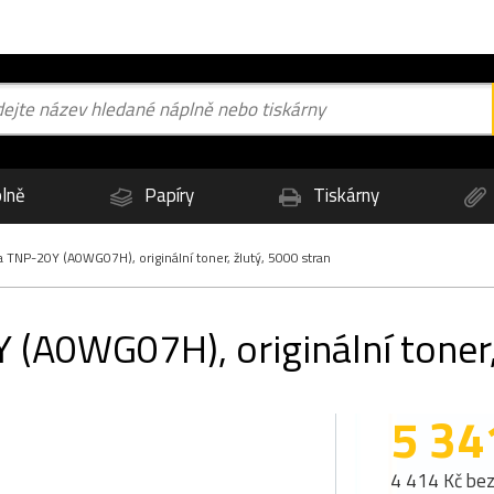
lně
Papíry
Tiskárny
 TNP-20Y (A0WG07H), originální toner, žlutý, 5000 stran
(A0WG07H), originální toner,
5 34
4 414 Kč be