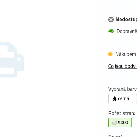
Nedostu
Dopravn
Nákupem 
Co jsou body 
Vybraná barv
černá
Počet stran:
5000