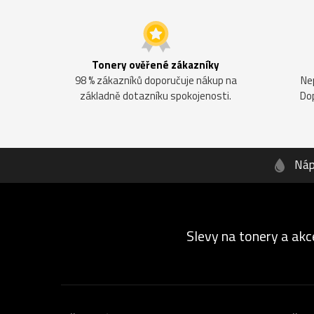
Tonery ověřené zákazníky
98 % zákazníků doporučuje nákup na
Ne
základně dotazníku spokojenosti.
Do
Náp
Slevy na tonery a akc