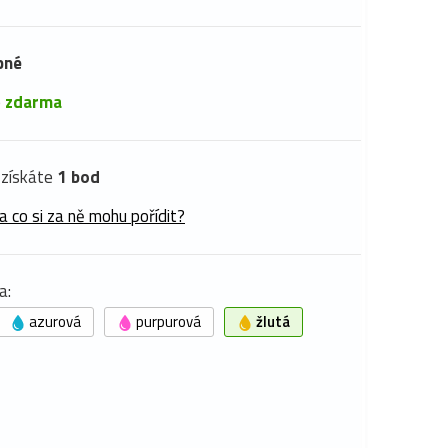
pné
é
zdarma
získáte
1 bod
a co si za ně mohu pořídit?
a:
azurová
purpurová
žlutá