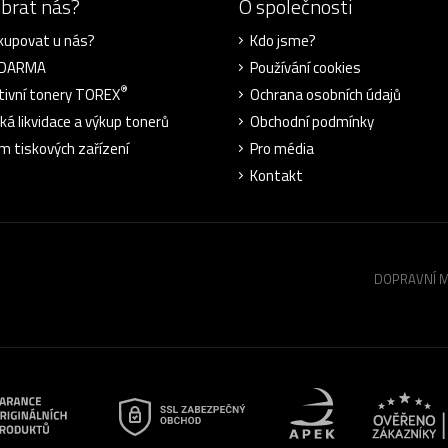
ybrat nás?
O společnosti
kupovat u nás?
Kdo jsme?
ZDARMA
Používání cookies
®
tivní tonery TOREX
Ochrana osobních údajů
cká likvidace a výkup tonerů
Obchodní podmínky
m tiskových zařízení
Pro média
Kontakt
DOPRAVNÍ 