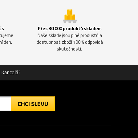
ás
Přes 30 000 produktů skladem
ntujeme
Naše sklady jsou plné produktů a
ní den.
dostupnost zboží 100 % odpovídá
skutečnosti.
Kancelář
CHCI SLEVU