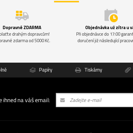
Dopravné ZDARMA
Objednávka už zítra u v
plaťte drahým dopravcům!
Při objednávce do 17:00 gara
pravné zdarma od 5000 Kč.
doručení již následující pracov
lně
Papíry
Tiskárny
e ihned na váš email: