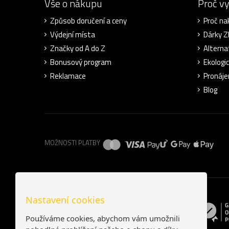
Vše o nákupu
Proč v
Způsob doručení a ceny
Proč na
Výdejní místa
Dárky 
Značky od A do Z
Alterna
Bonusový program
Ekologi
Reklamace
Pronáje
Blog
MOŽNOSTI PLATBY
Nastavení cookies
Používáme cookies, abychom vám umožnili