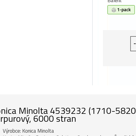
Balení:
1-pack
-
nica Minolta 4539232 (1710-5820-03
rpurový, 6000 stran
Výrobce: Konica Minolta