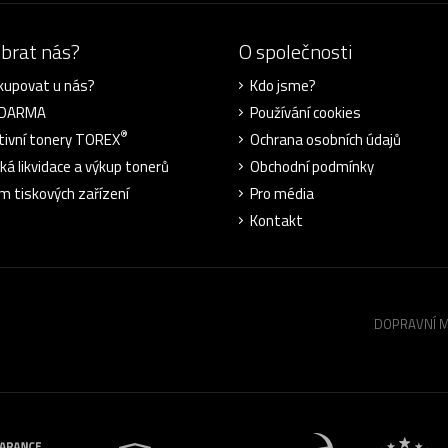
ybrat nás?
O společnosti
kupovat u nás?
Kdo jsme?
ZDARMA
Používání cookies
®
tivní tonery TOREX
Ochrana osobních údajů
cká likvidace a výkup tonerů
Obchodní podmínky
m tiskových zařízení
Pro média
Kontakt
DOPRAVNÍ 