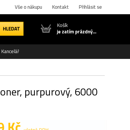
Vše o nákupu
Kontakt
Přihlásit se
Košík
je zatím prázdný...
Kancelář
toner, purpurový, 6000
9 Kč