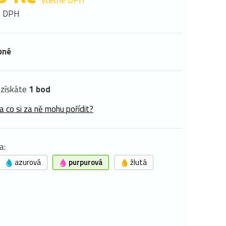
včetně DPH
z DPH
pné
získáte
1 bod
a co si za ně mohu pořídit?
a:
azurová
purpurová
žlutá