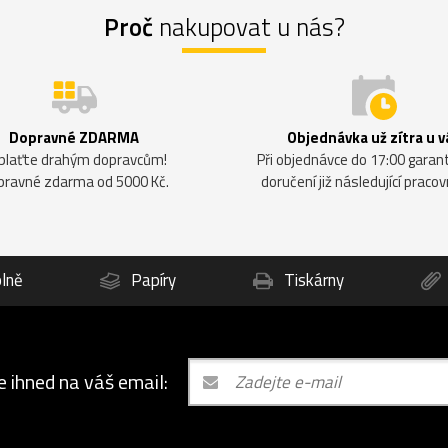
Proč
nakupovat u nás?
Dopravné ZDARMA
Objednávka už zítra u v
plaťte drahým dopravcům!
Při objednávce do 17:00 gara
pravné zdarma od 5000 Kč.
doručení již následující pracov
lně
Papíry
Tiskárny
e ihned na váš email: