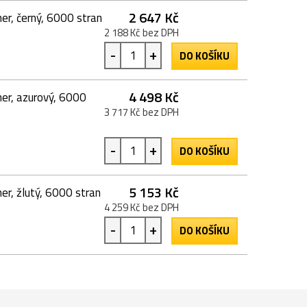
2 647 Kč
er, černý, 6000 stran
2 188 Kč bez DPH
-
+
DO KOŠÍKU
4 498 Kč
er, azurový, 6000
3 717 Kč bez DPH
-
+
DO KOŠÍKU
5 153 Kč
r, žlutý, 6000 stran
4 259 Kč bez DPH
-
+
DO KOŠÍKU