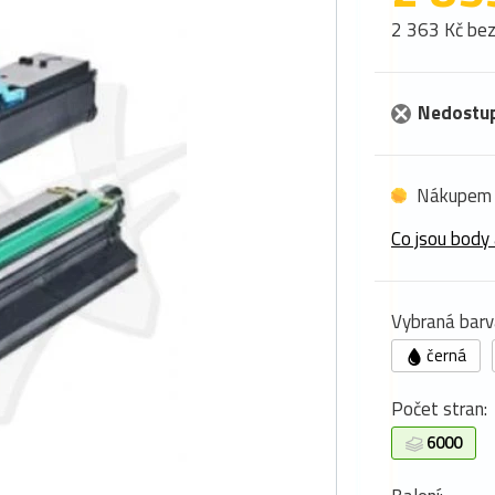
2 363 Kč be
Nedostu
Nákupem 
Co jsou body 
Vybraná barv
černá
Počet stran:
6000