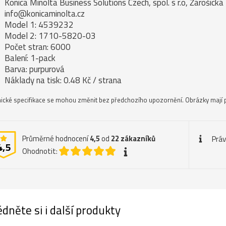
Konica Minolta Business Solutions Czech, spol. s r.o, Žarošick
info@konicaminolta.cz
Model 1: 4539232
Model 2: 1710-5820-03
Počet stran: 6000
Balení: 1-pack
Barva: purpurová
Náklady na tisk: 0.48 Kč / strana
ické specifikace se mohou změnit bez předchozího upozornění. Obrázky mají p
Průměrné hodnocení
4,5
od
22
zákazníků
Práv
4,5
Ohodnotit:
dněte si i další produkty