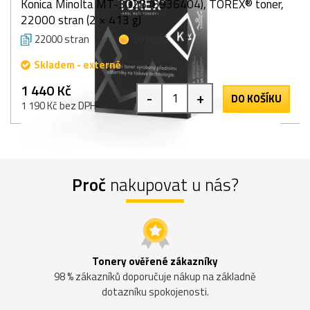
Konica Minolta MT-302B (8936404), TOREX® toner,
22000 stran (2 × 413 g)
22000 stran
26 bodů
Skladem - externě
1 440 Kč
-
+
DO KOŠÍKU
1 190 Kč bez DPH
Proč
nakupovat u nás?
Tonery ověřené zákazníky
98 % zákazníků doporučuje nákup na základně
dotazníku spokojenosti.