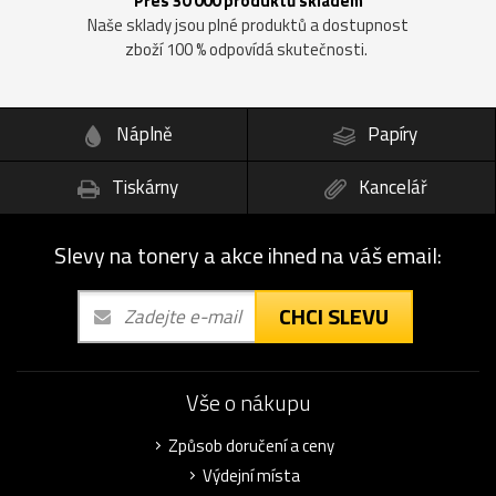
Přes 30 000 produktů skladem
Naše sklady jsou plné produktů a dostupnost
zboží 100 % odpovídá skutečnosti.
Náplně
Papíry
Tiskárny
Kancelář
Slevy na tonery a akce ihned na váš email:
CHCI SLEVU
Vše o nákupu
Způsob doručení a ceny
Výdejní místa