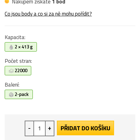
Nákupem získáte
1 bod
Co jsou body a co si za ně mohu pořídit?
Kapacita:
2 × 413 g
Počet stran:
22000
Balení:
2-pack
-
+
PŘIDAT DO KOŠÍKU