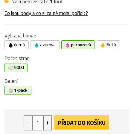
Nákupem získáte
1 bod
Co jsou body a co si za ně mohu pořídit?
Vybraná barva:
černá
azurová
purpurová
žlutá
Počet stran:
9000
Balení:
1-pack
-
+
PŘIDAT DO KOŠÍKU