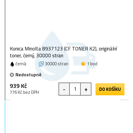
Konica Minolta 8937123 (CF TONER K2), originální
toner, černý, 30000 stran
černá
30000 stran
1 bod
Nedostupné
939 Kč
-
+
DO KOŠÍKU
776 Kč bez DPH