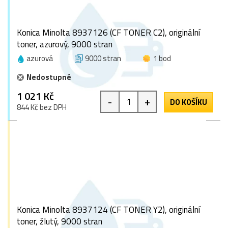
Konica Minolta 8937126 (CF TONER C2), originální
toner, azurový, 9000 stran
azurová
9000 stran
1 bod
Nedostupné
1 021 Kč
-
+
DO KOŠÍKU
844 Kč bez DPH
Konica Minolta 8937124 (CF TONER Y2), originální
toner, žlutý, 9000 stran