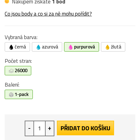
Nákupem získáte
1 bod
Co jsou body a co si za ně mohu pořídit?
Vybraná barva:
černá
azurová
purpurová
žlutá
Počet stran:
26000
Balení:
1-pack
-
+
PŘIDAT DO KOŠÍKU