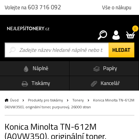
603 716 092
Vše o nákupu
Volejte na
0
Náplně
Papíry
Tiskárny
Kancelář
Úvod
Produkty pro tiskárny
Tonery
Konica Minolta TN-612M
(A0VW350), originální toner, purpurový, 26000 stran
Konica Minolta TN-612M
(A0VW350), originální toner,