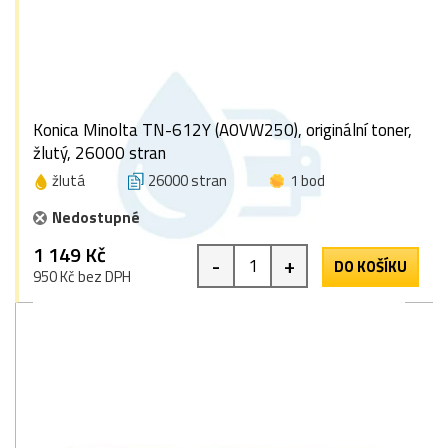
Konica Minolta TN-612Y (A0VW250), originální toner,
žlutý, 26000 stran
žlutá
26000 stran
1 bod
Nedostupné
1 149 Kč
-
+
DO KOŠÍKU
950 Kč bez DPH