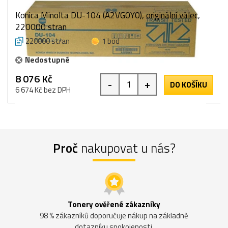
Konica Minolta DU-104 (A2VG0Y0), originální válec,
220000 stran
220000 stran
1 bod
Nedostupné
8 076 Kč
-
+
DO KOŠÍKU
6 674 Kč bez DPH
Proč
nakupovat u nás?
Tonery ověřené zákazníky
98 % zákazníků doporučuje nákup na základně
dotazníku spokojenosti.