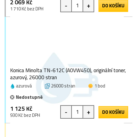
2 069 Kč
-
+
DO KOŠÍKU
1 710 Kč bez DPH
Konica Minolta TN-612C (A0VW450), originální toner,
azurový, 26000 stran
azurová
26000 stran
1 bod
Nedostupné
1 125 Kč
-
+
DO KOŠÍKU
930 Kč bez DPH