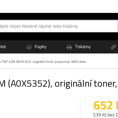
lně
Papíry
Tiskárny
 TNP-22M (A0X5352), originální toner, purpurový, 6000 stran
 (A0X5352), originální toner,
652 
539 Kč bez 