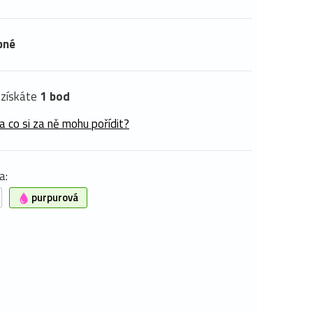
pné
získáte
1 bod
a co si za ně mohu pořídit?
a:
purpurová