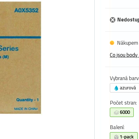
Nedostu
Nákupem 
Co jsou body 
Vybraná barv
azurová
Počet stran:
6000
Balení:
1-pack