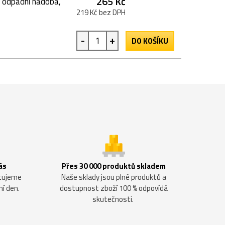
265 Kč
 odpadní nádoba,
219 Kč bez DPH
-
+
DO KOŠÍKU
ás
Přes 30 000 produktů skladem
ntujeme
Naše sklady jsou plné produktů a
ní den.
dostupnost zboží 100 % odpovídá
skutečnosti.