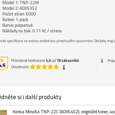
Model 1: TNP-22M
Model 2: A0X5352
Počet stran: 6000
Balení: 1-pack
Barva: purpurová
Náklady na tisk: 0.11 Kč / strana
ické specifikace se mohou změnit bez předchozího upozornění. Obrázky mají p
Průměrné hodnocení
4,6
od
18
zákazníků
Práv
4,6
Ohodnotit:
dněte si i další produkty
Konica Minolta TNP-22C (A0X5452), originální toner, az