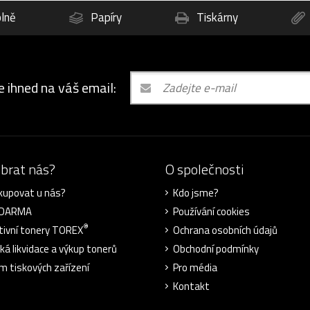
lně
Papíry
Tiskárny
e ihned na váš email:
ybrat nás?
O společnosti
kupovat u nás?
Kdo jsme?
ZDARMA
Používání cookies
®
tivní tonery TOREX
Ochrana osobních údajů
cká likvidace a výkup tonerů
Obchodní podmínky
m tiskových zařízení
Pro média
Kontakt