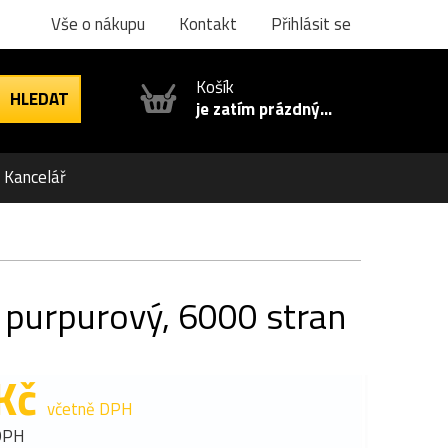
Vše o nákupu
Kontakt
Přihlásit se
Košík
je zatím prázdný...
Kancelář
 purpurový, 6000 stran
Kč
včetně DPH
DPH