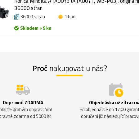
Konica Minolta A1AU0Y3 (A1AU0Y1, WB-P03), originální
36000 stran
36000 stran
1 bod
Skladem > 9 ks
Proč
nakupovat u nás?
Dopravné ZDARMA
Objednávka už zítra u v
plaťte drahým dopravcům!
Při objednávce do 17:00 gara
pravné zdarma od 5000 Kč.
doručení již následující pracov