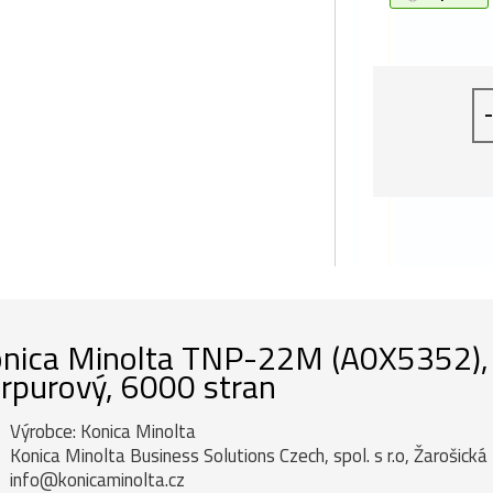
-
nica Minolta TNP-22M (A0X5352), or
rpurový, 6000 stran
Výrobce: Konica Minolta
Konica Minolta Business Solutions Czech, spol. s r.o, Žarošick
info@konicaminolta.cz