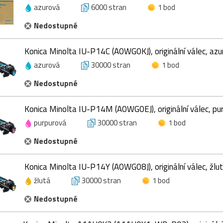
azurová
6000 stran
1 bod
Nedostupné
Konica Minolta IU-P14C (A0WG0KJ), originální válec, az
azurová
30000 stran
1 bod
Nedostupné
Konica Minolta IU-P14M (A0WG0EJ), originální válec, pu
purpurová
30000 stran
1 bod
Nedostupné
Konica Minolta IU-P14Y (A0WG08J), originální válec, žlu
žlutá
30000 stran
1 bod
Nedostupné