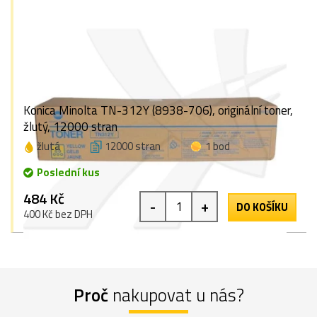
Konica Minolta TN-312Y (8938-706), originální toner,
žlutý, 12000 stran
žlutá
12000 stran
1 bod
Poslední kus
484 Kč
-
+
DO KOŠÍKU
400 Kč bez DPH
Proč
nakupovat u nás?