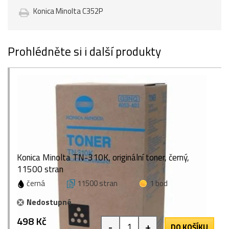
Konica Minolta C352P
Prohlédněte si i další produkty
Konica Minolta TN-310K, originální toner, černý,
11500 stran
černá
11500 stran
1 bod
Nedostupné
498 Kč
-
+
DO KOŠÍKU