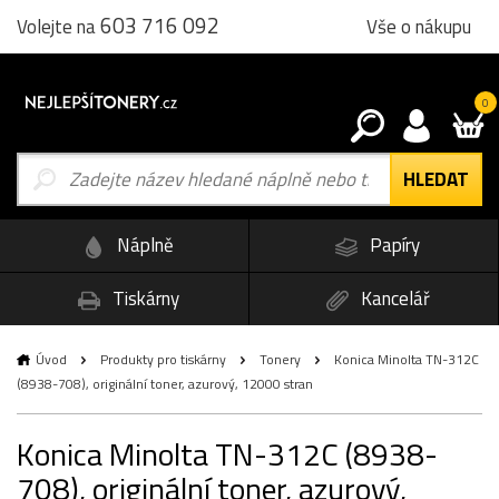
603 716 092
Vše o nákupu
Volejte na
0
Náplně
Papíry
Tiskárny
Kancelář
Úvod
Produkty pro tiskárny
Tonery
Konica Minolta TN-312C
(8938-708), originální toner, azurový, 12000 stran
Konica Minolta TN-312C (8938-
708), originální toner, azurový,