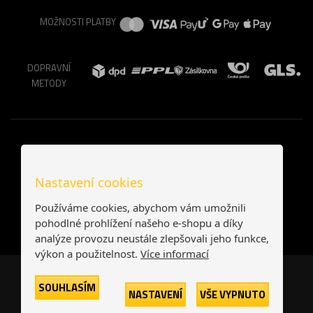
MOŽNOSTI PLATBY
DOPRAVNÍ
METODY
Nastavení cookies
Používáme cookies, abychom vám umožnili
pohodlné prohlížení našeho e-shopu a díky
analýze provozu neustále zlepšovali jeho funkce,
výkon a použitelnost.
Více informací
Česká republika
Slovensko
SOUHLASÍM
NASTAVENÍ
VŠE VYPNUTO