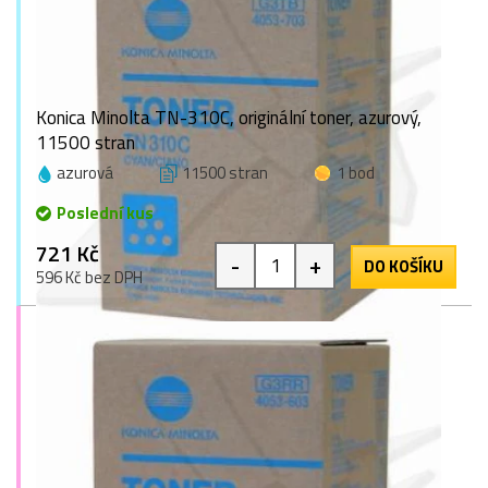
Konica Minolta TN-310C, originální toner, azurový,
11500 stran
azurová
11500 stran
1 bod
Poslední kus
721 Kč
-
+
DO KOŠÍKU
596 Kč bez DPH