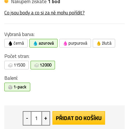
Nákupem získáte
1 bod
Co jsou body a co si za ně mohu pořídit?
Vybraná barva:
černá
azurová
purpurová
žlutá
Počet stran:
11500
12000
Balení:
1-pack
-
+
PŘIDAT DO KOŠÍKU