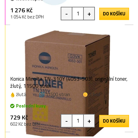
1 276 Kč
-
+
DO KOŠÍKU
1 054 Kč bez DPH
Konica Minolta TN-310Y (4053-503), originální toner,
žlutý, 11500 stran
žlutá
11500 stran
1 bod
Poslední kusy
729 Kč
-
+
DO KOŠÍKU
602 Kč bez DPH