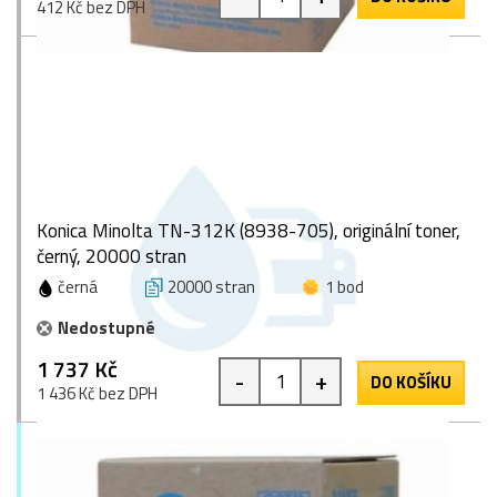
412 Kč bez DPH
Konica Minolta TN-312K (8938-705), originální toner,
černý, 20000 stran
černá
20000 stran
1 bod
Nedostupné
1 737 Kč
-
+
DO KOŠÍKU
1 436 Kč bez DPH