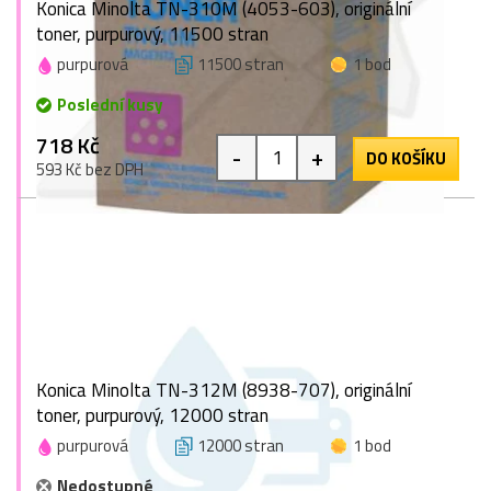
Konica Minolta TN-310M (4053-603), originální
toner, purpurový, 11500 stran
purpurová
11500 stran
1 bod
Poslední kusy
718 Kč
-
+
DO KOŠÍKU
593 Kč bez DPH
Konica Minolta TN-312M (8938-707), originální
toner, purpurový, 12000 stran
purpurová
12000 stran
1 bod
Nedostupné