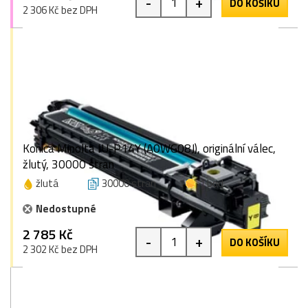
-
+
DO KOŠÍKU
2 306 Kč bez DPH
Konica Minolta IU-P14Y (A0WG08J), originální válec,
žlutý, 30000 stran
žlutá
30000 stran
1 bod
Nedostupné
2 785 Kč
-
+
DO KOŠÍKU
2 302 Kč bez DPH