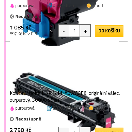
purpurová
4500 stran
1 bod
Nedostupné
1 085 Kč
-
+
DO KOŠÍKU
897 Kč bez DPH
Konica Minolta IU-P14M (A0WG0EJ), originální válec,
purpurový, 30000 stran
purpurová
30000 stran
1 bod
Nedostupné
2 790 Kč