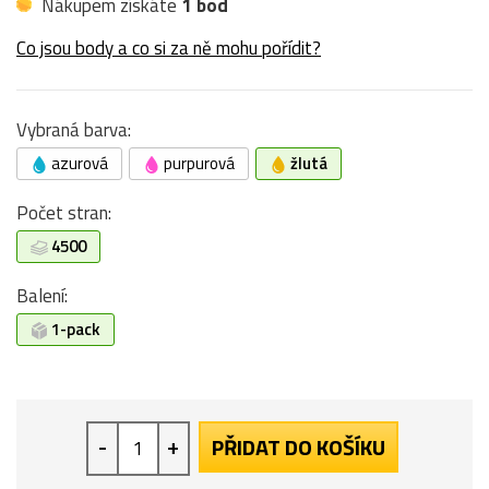
Nákupem získáte
1 bod
Co jsou body a co si za ně mohu pořídit?
Vybraná barva:
azurová
purpurová
žlutá
Počet stran:
4500
Balení:
1-pack
-
+
PŘIDAT DO KOŠÍKU