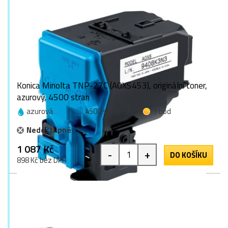
Konica Minolta TNP-27C (A0X5453), originální toner,
azurový, 4500 stran
azurová
4500 stran
1 bod
Nedostupné
1 087 Kč
-
+
DO KOŠÍKU
898 Kč bez DPH