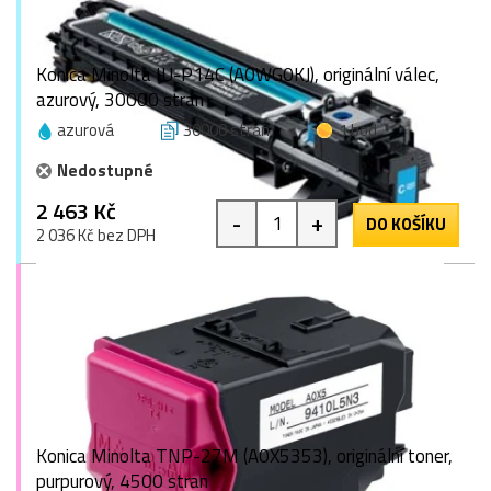
Konica Minolta IU-P14C (A0WG0KJ), originální válec,
azurový, 30000 stran
azurová
30000 stran
1 bod
Nedostupné
2 463 Kč
-
+
DO KOŠÍKU
2 036 Kč bez DPH
Konica Minolta TNP-27M (A0X5353), originální toner,
purpurový, 4500 stran