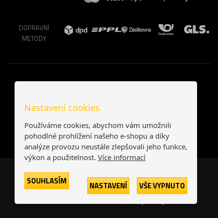
DOPRAVNÍ
METODY
Nastavení cookies
Používáme cookies, abychom vám umožnili
pohodlné prohlížení našeho e-shopu a díky
analýze provozu neustále zlepšovali jeho funkce,
výkon a použitelnost.
Více informací
Česká republika
Slovensko
SOUHLASÍM
NASTAVENÍ
VŠE VYPNUTO
© 2026
Printonia s.r.o.
Všechna práva vyhrazena
-
-