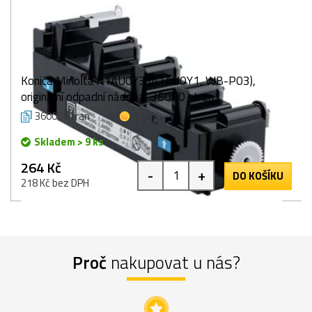
Konica Minolta A1AU0Y3 (A1AU0Y1, WB-P03),
originální odpadní nádoba, 36000 stran
36000 stran
1 bod
Skladem > 9 ks
264 Kč
-
+
DO KOŠÍKU
218 Kč bez DPH
Proč
nakupovat u nás?