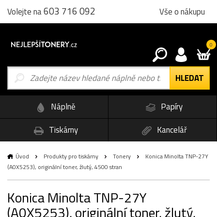
603 716 092
Vše o nákupu
Volejte na
0
Náplně
Papíry
Tiskárny
Kancelář
Úvod
Produkty pro tiskárny
Tonery
Konica Minolta TNP-27Y
(A0X5253), originální toner, žlutý, 4500 stran
Konica Minolta TNP-27Y
(A0X5253), originální toner, žlutý,