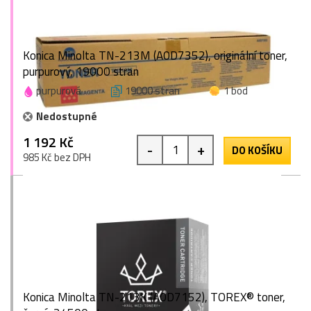
Konica Minolta TN-213M (A0D7352), originální toner,
purpurový, 19000 stran
purpurová
19000 stran
1 bod
Nedostupné
1 192 Kč
-
+
DO KOŠÍKU
985 Kč bez DPH
Konica Minolta TN-213K (A0D7152), TOREX® toner,