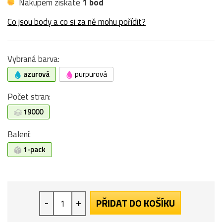
Nákupem získáte
1 bod
Co jsou body a co si za ně mohu pořídit?
Vybraná barva:
azurová
purpurová
Počet stran:
19000
Balení:
1-pack
-
+
PŘIDAT DO KOŠÍKU