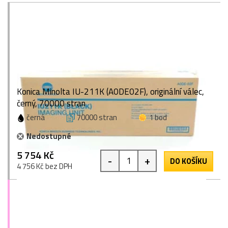
Konica Minolta IU-211K (A0DE02F), originální válec,
černý, 70000 stran
černá
70000 stran
1 bod
Nedostupné
5 754 Kč
-
+
DO KOŠÍKU
4 756 Kč bez DPH