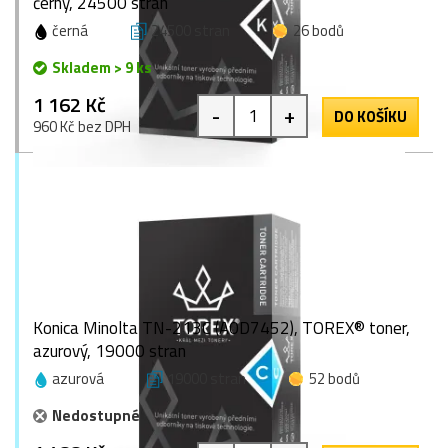
černý, 24500 stran
černá
24500 stran
26 bodů
Skladem > 9 ks
1 162 Kč
-
+
DO KOŠÍKU
960 Kč bez DPH
Konica Minolta TN-213C (A0D7452), TOREX® toner,
azurový, 19000 stran
azurová
19000 stran
52 bodů
Nedostupné