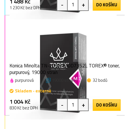
1 488 Kč
-
+
DO KOŠÍKU
1 230 Kč bez DPH
Konica Minolta TN-213M (A0D7352), TOREX® toner,
purpurový, 19000 stran
purpurová
19000 stran
32 bodů
Skladem - externě
1 004 Kč
-
+
DO KOŠÍKU
830 Kč bez DPH