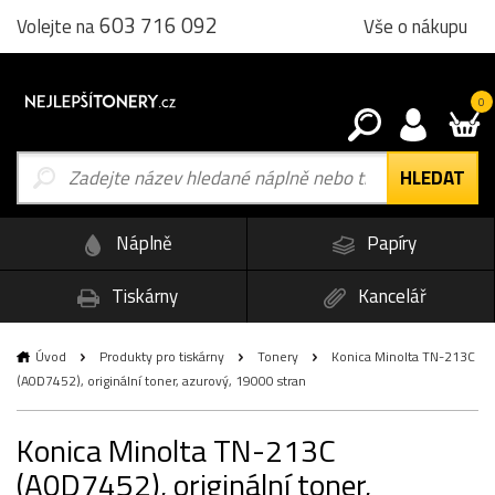
603 716 092
Vše o nákupu
Volejte na
0
Náplně
Papíry
Tiskárny
Kancelář
Úvod
Produkty pro tiskárny
Tonery
Konica Minolta TN-213C
(A0D7452), originální toner, azurový, 19000 stran
Konica Minolta TN-213C
(A0D7452), originální toner,