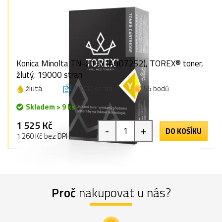
Konica Minolta TN-213Y (A0D7252), TOREX® toner,
žlutý, 19000 stran
žlutá
19000 stran
55 bodů
Skladem > 9 ks
1 525 Kč
-
+
DO KOŠÍKU
1 260 Kč bez DPH
Proč
nakupovat u nás?