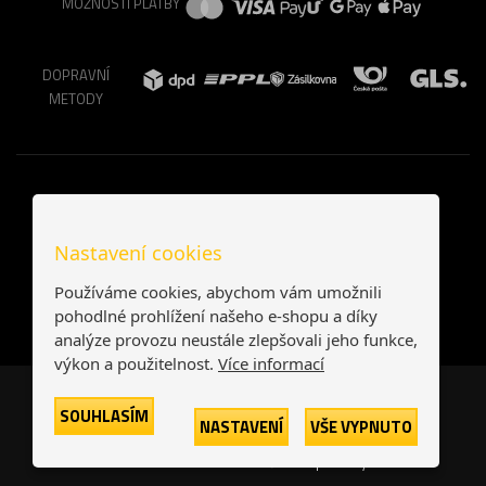
MOŽNOSTI PLATBY
DOPRAVNÍ
METODY
Nastavení cookies
Používáme cookies, abychom vám umožnili
pohodlné prohlížení našeho e-shopu a díky
analýze provozu neustále zlepšovali jeho funkce,
výkon a použitelnost.
Více informací
Česká republika
Slovensko
SOUHLASÍM
NASTAVENÍ
VŠE VYPNUTO
© 2026
Printonia s.r.o.
Všechna práva vyhrazena
-
-