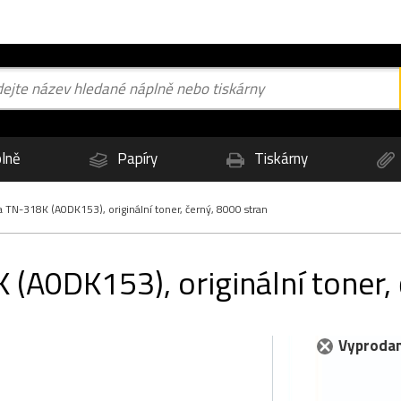
lně
Papíry
Tiskárny
 TN-318K (A0DK153), originální toner, černý, 8000 stran
(A0DK153), originální toner, 
Vyprodan