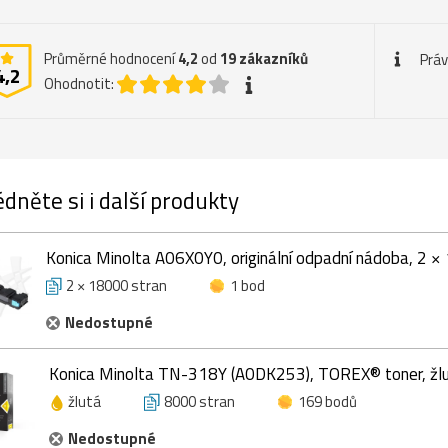
Průměrné hodnocení
4,2
od
19
zákazníků
Práv
4,2
Ohodnotit:
dněte si i další produkty
Konica Minolta A06X0Y0, originální odpadní nádoba, 2 ×
2 × 18000 stran
1 bod
Nedostupné
Konica Minolta TN-318Y (A0DK253), TOREX® toner, žlu
žlutá
8000 stran
169 bodů
Nedostupné