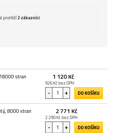
ě prohlíží
2 zákazníci
1 120 Kč
 18000 stran
926 Kč bez DPH
-
+
DO KOŠÍKU
2 771 Kč
tý, 8000 stran
2 290 Kč bez DPH
-
+
DO KOŠÍKU