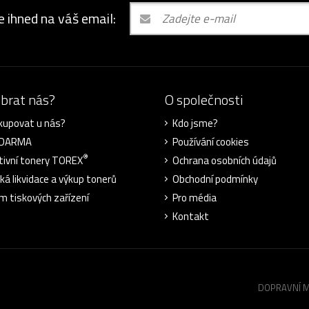
e ihned na váš email:
ybrat nás?
O společnosti
kupovat u nás?
Kdo jsme?
ZDARMA
Používání cookies
®
tivní tonery TOREX
Ochrana osobních údajů
cká likvidace a výkup tonerů
Obchodní podmínky
m tiskových zařízení
Pro média
Kontakt
DOPRAVNÍ 