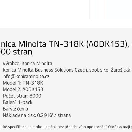
nica Minolta TN-318K (A0DK153), or
00 stran
Výrobce: Konica Minolta
Konica Minolta Business Solutions Czech, spol. s r.o, Žarošick
info@konicaminolta.cz
Model 1: TN-318K
Model 2: A0DK153
Počet stran: 8000
Balení: 1-pack
Barva: černá
Náklady na tisk: 0.29 Kč / strana
ické specifikace se mohou změnit bez předchozího upozornění. Obrázky mají p