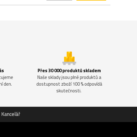
ás
Přes 30 000 produktů skladem
ntujeme
Naše sklady jsou plné produktů a
ní den.
dostupnost zboží 100 % odpovídá
skutečnosti.
Kancelář