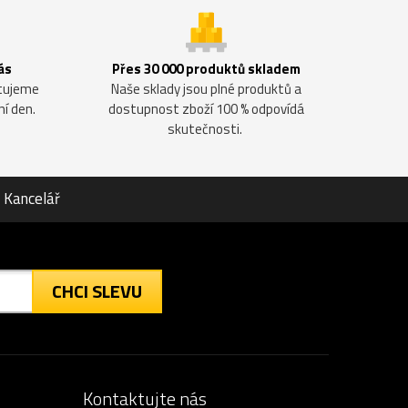
ás
Přes 30 000 produktů skladem
ntujeme
Naše sklady jsou plné produktů a
ní den.
dostupnost zboží 100 % odpovídá
skutečnosti.
Kancelář
CHCI SLEVU
Kontaktujte nás