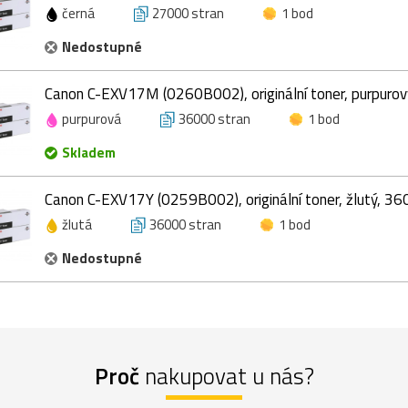
černá
27000 stran
1 bod
Nedostupné
Canon C-EXV17M (0260B002), originální toner, purpurov
purpurová
36000 stran
1 bod
Skladem
Canon C-EXV17Y (0259B002), originální toner, žlutý, 36
žlutá
36000 stran
1 bod
Nedostupné
Proč
nakupovat u nás?