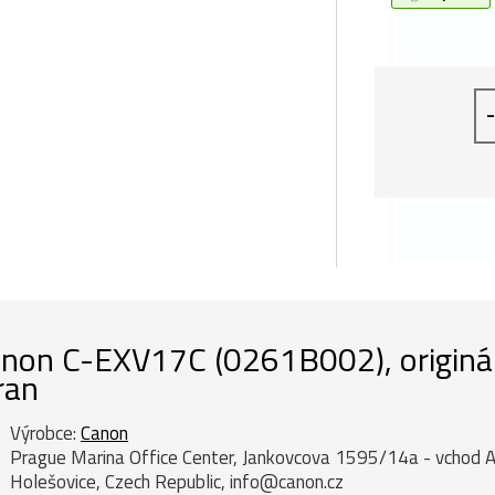
-
non C-EXV17C (0261B002), originál
ran
Výrobce:
Canon
Prague Marina Office Center, Jankovcova 1595/14a - vchod A
Holešovice, Czech Republic, info@canon.cz