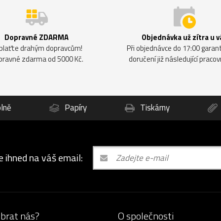
Dopravné ZDARMA
Objednávka už zítra u v
plaťte drahým dopravcům!
Při objednávce do 17:00 gara
pravné zdarma od 5000 Kč.
doručení již následující pracov
lně
Papíry
Tiskárny
e ihned na váš email:
ybrat nás?
O společnosti