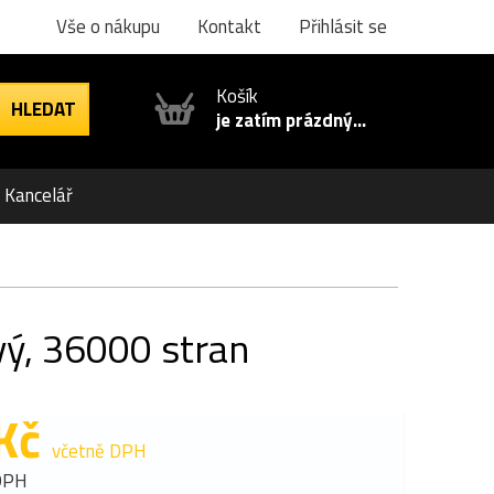
Vše o nákupu
Kontakt
Přihlásit se
Košík
je zatím prázdný...
Kancelář
vý, 36000 stran
Kč
včetně DPH
DPH