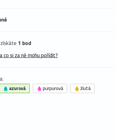
pné
získáte
1 bod
a co si za ně mohu pořídit?
a:
azurová
purpurová
žlutá