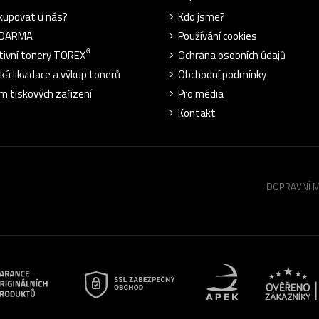
kupovat u nás?
Kdo jsme?
ZDARMA
Používání cookies
®
tivní tonery TOREX
Ochrana osobních údajů
cká likvidace a výkup tonerů
Obchodní podmínky
m tiskových zařízení
Pro média
Kontakt
DOPRAVNÍ 