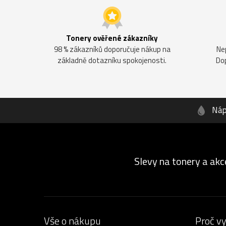
Tonery ověřené zákazníky
98 % zákazníků doporučuje nákup na
Ne
základně dotazníku spokojenosti.
Do
Náp
Slevy na tonery a akc
Vše o nákupu
Proč v