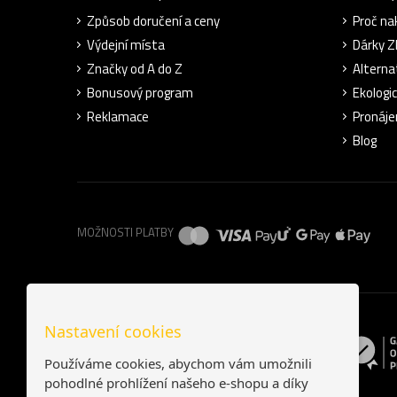
Způsob doručení a ceny
Proč na
Výdejní místa
Dárky 
Značky od A do Z
Alterna
Bonusový program
Ekologi
Reklamace
Pronáje
Blog
MOŽNOSTI PLATBY
Nastavení cookies
Používáme cookies, abychom vám umožnili
pohodlné prohlížení našeho e-shopu a díky