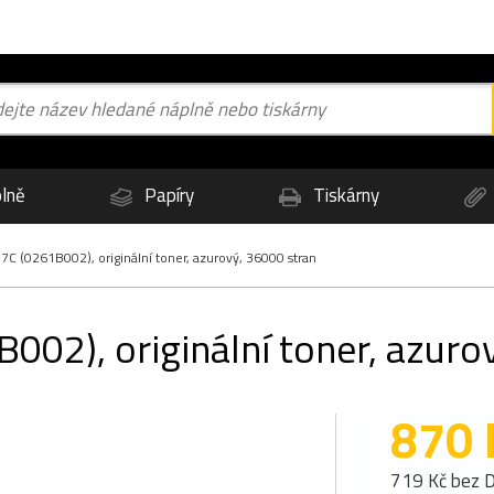
lně
Papíry
Tiskárny
 (0261B002), originální toner, azurový, 36000 stran
02), originální toner, azuro
870 
719 Kč bez 