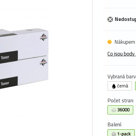
Nedostu
Nákupem 
Co jsou body 
Vybraná barv
černá
Počet stran:
36000
Balení:
1-pack