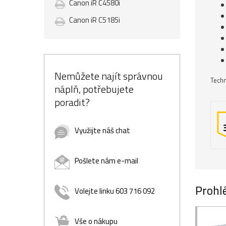
Canon iR C4580i
Canon iR C5185i
Nemůžete najít správnou
Techn
náplň, potřebujete
poradit?
Využijte náš chat
Pošlete nám e-mail
Prohlé
Volejte linku 603 716 092
Vše o nákupu