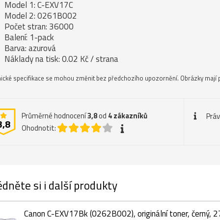
Model 1: C-EXV17C
Model 2: 0261B002
Počet stran: 36000
Balení: 1-pack
Barva: azurová
Náklady na tisk: 0.02 Kč / strana
ické specifikace se mohou změnit bez předchozího upozornění. Obrázky mají p
Průměrné hodnocení
3,8
od
4
zákazníků
Práv
3,8
Ohodnotit:
dněte si i další produkty
Canon C-EXV17Bk (0262B002), originální toner, černý, 