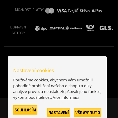
MOŽNOSTI PLATBY
DOPRAVNÍ
METODY
Nastavení cookies
Používáme cookies, abychom vám umožnili
pohodlné prohlížení našeho e-shopu a díky
analýze provozu neustále zlepšovali jeho funkce,
výkon a použitelnost.
Více informací
Česká republika
Slovensko
SOUHLASÍM
NASTAVENÍ
VŠE VYPNUTO