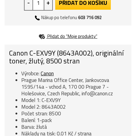
-
+
PŘIDAT DO KOŠÍKU
Nákup po telefonu
603 716 092
Přidat do “Moje produkty”
Canon C-EXV9Y (8643A002), originální
toner, žlutý, 8500 stran
Výrobce:
Canon
Prague Marina Office Center, Jankovcova
1595/14a - vchod A, 170 00 Prague 7 -
Holešovice, Czech Republic, info@canon.cz
Model 1: C-EXV9Y
Model 2: 8643A002
Počet stran: 8500
Balení: 1-pack
Barva: žlutá
Náklady na tisk: 0.01 Kč / strana