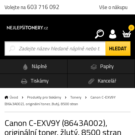
603 716 092
Vše o nákupu
Volejte na
0
Náplně
Papíry
Tiskárny
Kancelář
Úvod
Produkty pro tiskárny
Tonery
Canon C-EXV9Y
(8643A002), originální toner, žlutý, 8500 stran
Canon C-EXV9Y (8643A002),
originální toner, žlutý, 8500 stran