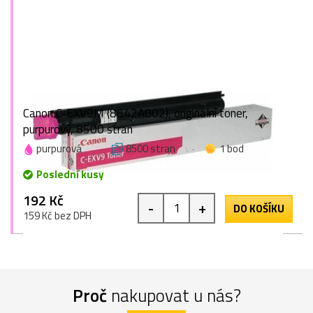
Canon C-EXV9M (8642A002), originální toner,
purpurový, 8500 stran
purpurová
8500 stran
1 bod
Poslední kusy
192 Kč
-
+
DO KOŠÍKU
159 Kč bez DPH
Proč
nakupovat u nás?