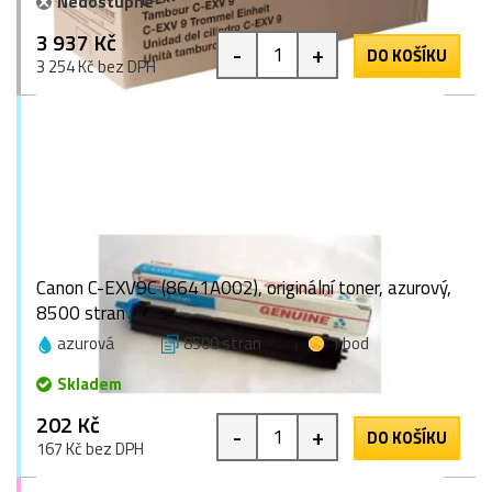
Nedostupné
3 937 Kč
-
+
DO KOŠÍKU
3 254 Kč bez DPH
Canon C-EXV9C (8641A002), originální toner, azurový,
8500 stran
azurová
8500 stran
1 bod
Skladem
202 Kč
-
+
DO KOŠÍKU
167 Kč bez DPH