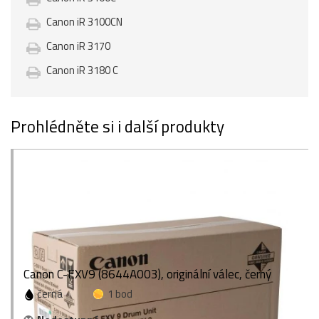
Canon iR 3100CN
Canon iR 3170
Canon iR 3180 C
Prohlédněte si i další produkty
Canon C-EXV9 (8644A003), originální válec, černý
černá
1 bod