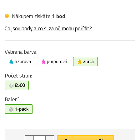
Nákupem získáte
1 bod
Co jsou body a co si za ně mohu pořídit?
Vybraná barva:
azurová
purpurová
žlutá
Počet stran:
8500
Balení:
1-pack