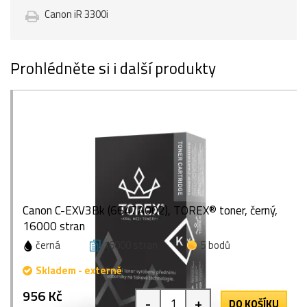
Canon iR 3300i
Prohlédněte si i další produkty
Canon C-EXV3Bk (6647A002), TOREX® toner, černý,
16000 stran
černá
16000 stran
5 bodů
Skladem - externě
956 Kč
-
+
DO KOŠÍKU