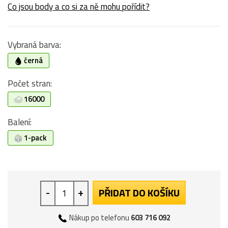
Co jsou body a co si za ně mohu pořídit?
Vybraná barva:
černá
Počet stran:
16000
Balení:
1-pack
-
+
PŘIDAT DO KOŠÍKU
Nákup po telefonu
603 716 092