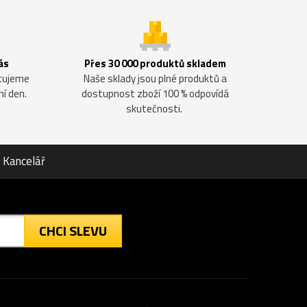
ás
Přes 30 000 produktů skladem
ntujeme
Naše sklady jsou plné produktů a
ní den.
dostupnost zboží 100 % odpovídá
skutečnosti.
Kancelář
CHCI SLEVU