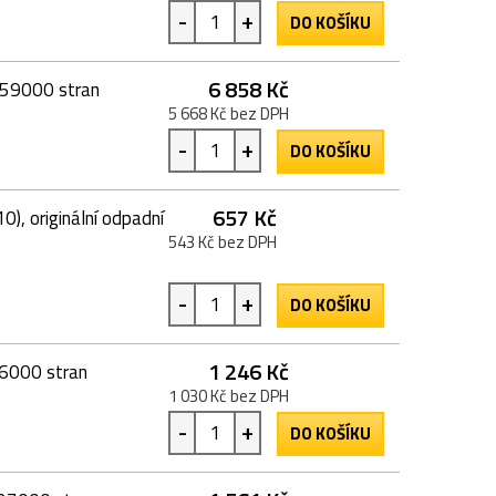
-
+
DO KOŠÍKU
6 858 Kč
, 59000 stran
5 668 Kč bez DPH
-
+
DO KOŠÍKU
657 Kč
 originální odpadní
543 Kč bez DPH
-
+
DO KOŠÍKU
1 246 Kč
6000 stran
1 030 Kč bez DPH
-
+
DO KOŠÍKU