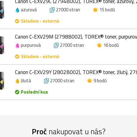
Canon C-EXV29C (2794B002), TOREX® toner, azurový, 
azurová
27000 stran
15 bodů
Skladem - externě
Canon C-EXV29M (2798B002), TOREX® toner, purpurov
purpurová
27000 stran
16 bodů
Skladem - externě
Canon C-EXV29Y (2802B002), TOREX® toner, žlutý, 27
žlutá
27000 stran
9 bodů
Poslední kus
Proč
nakupovat u nás?