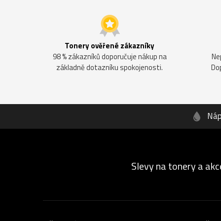
Tonery ověřené zákazníky
98 % zákazníků doporučuje nákup na
Ne
základně dotazníku spokojenosti.
Do
Náp
Slevy na tonery a akc