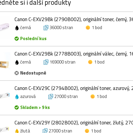
dněte si i další produkty
Canon C-EXV29Bk (2790B002), originální toner, černý, 
černá
36000 stran
1 bod
Poslední kus
Canon C-EXV29Bk (2778B003), originální válec, černý, 
černá
169000 stran
1 bod
Nedostupné
Canon C-EXV29C (2794B002), originální toner, azurový,
azurová
27000 stran
1 bod
Skladem > 9 ks
Canon C-EXV29Y (2802B002), originální toner, žlutý, 27
žlutá
27000 stran
1 bod