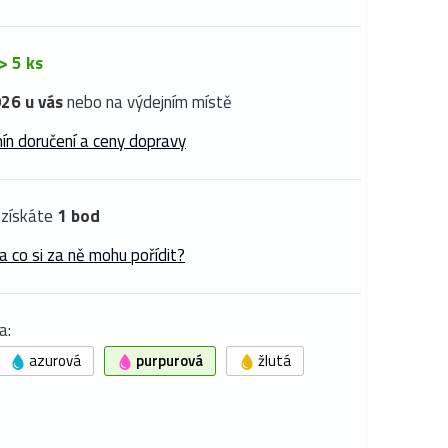
> 5 ks
26 u vás
nebo na výdejním místě
ín doručení a ceny dopravy
získáte
1 bod
a co si za ně mohu pořídit?
a:
azurová
purpurová
žlutá