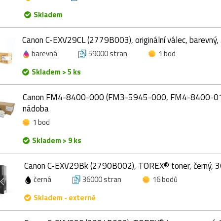
Skladem
Canon C-EXV29CL (2779B003), originální válec, barevný
barevná
59000 stran
1 bod
Skladem > 5 ks
Canon FM4-8400-000 (FM3-5945-000, FM4-8400-010),
nádoba
1 bod
Skladem > 9 ks
Canon C-EXV29Bk (2790B002), TOREX® toner, černý, 3
černá
36000 stran
16 bodů
Skladem - externě