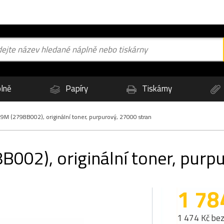
lně
Papíry
Tiskárny
M (2798B002), originální toner, purpurový, 27000 stran
02), originální toner, purpu
1 78
1 474 Kč be