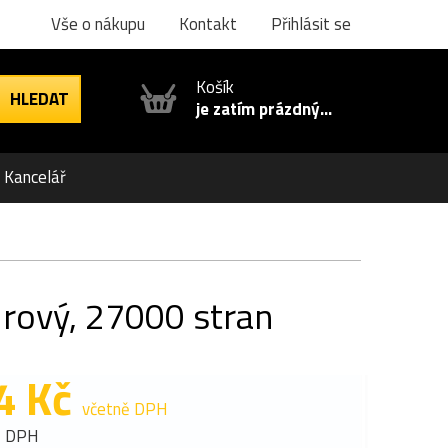
Vše o nákupu
Kontakt
Přihlásit se
Košík
je zatím prázdný...
Kancelář
rový, 27000 stran
4 Kč
včetně DPH
z DPH