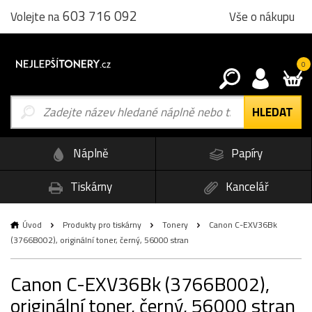
603 716 092
Vše o nákupu
Volejte na
0
Náplně
Papíry
Tiskárny
Kancelář
Úvod
Produkty pro tiskárny
Tonery
Canon C-EXV36Bk
(3766B002), originální toner, černý, 56000 stran
Canon C-EXV36Bk (3766B002),
originální toner, černý, 56000 stran