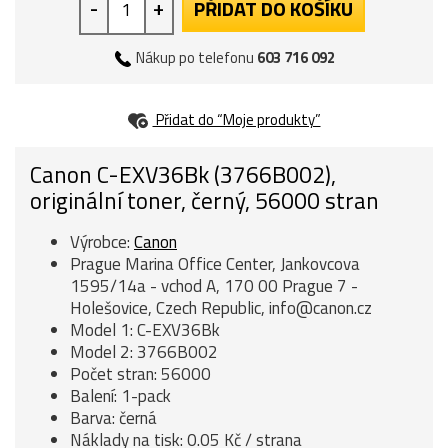
-
+
PŘIDAT DO KOŠÍKU
Nákup po telefonu
603 716 092
Přidat do “Moje produkty”
Canon C-EXV36Bk (3766B002),
originální toner, černý, 56000 stran
Výrobce:
Canon
Prague Marina Office Center, Jankovcova
1595/14a - vchod A, 170 00 Prague 7 -
Holešovice, Czech Republic, info@canon.cz
Model 1: C-EXV36Bk
Model 2: 3766B002
Počet stran: 56000
Balení: 1-pack
Barva: černá
Náklady na tisk: 0.05 Kč / strana