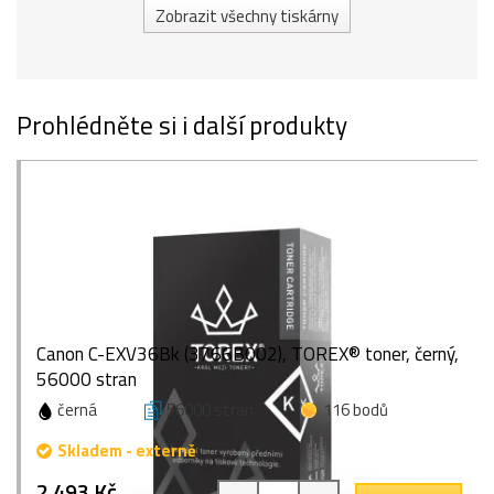
Zobrazit všechny tiskárny
Prohlédněte si i další produkty
Canon C-EXV36Bk (3766B002), TOREX® toner, černý,
56000 stran
černá
56000 stran
116 bodů
Skladem - externě
2 493 Kč