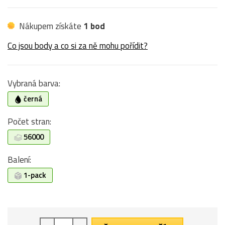
Nákupem získáte
1 bod
Co jsou body a co si za ně mohu pořídit?
Vybraná barva:
černá
Počet stran:
56000
Balení:
1-pack