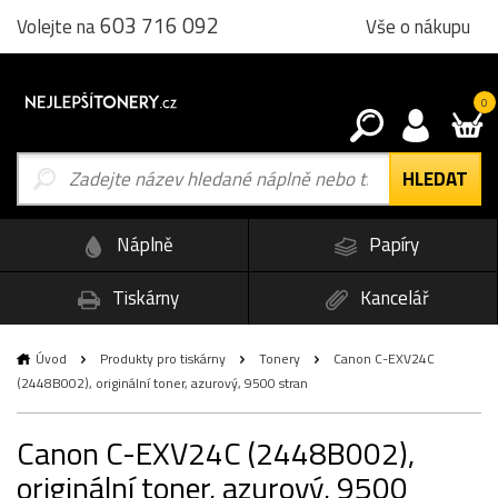
603 716 092
Vše o nákupu
Volejte na
0
Náplně
Papíry
Tiskárny
Kancelář
Úvod
Produkty pro tiskárny
Tonery
Canon C-EXV24C
(2448B002), originální toner, azurový, 9500 stran
Canon C-EXV24C (2448B002),
originální toner, azurový, 9500