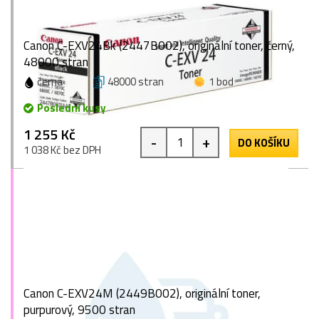
Canon C-EXV24Bk (2447B002), originální toner, černý,
48000 stran
černá
48000 stran
1 bod
Poslední kusy
1 255 Kč
-
+
DO KOŠÍKU
1 038 Kč bez DPH
Canon C-EXV24M (2449B002), originální toner,
purpurový, 9500 stran