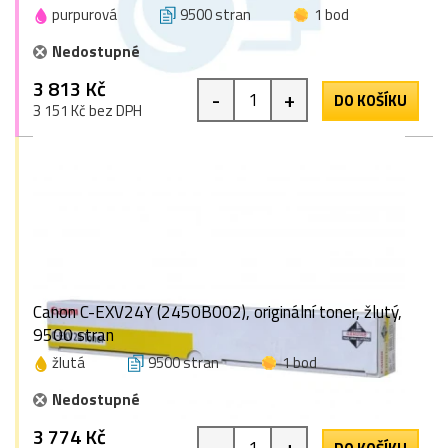
purpurová
9500 stran
1 bod
Nedostupné
3 813 Kč
-
+
DO KOŠÍKU
3 151 Kč bez DPH
Canon C-EXV24Y (2450B002), originální toner, žlutý,
9500 stran
žlutá
9500 stran
1 bod
Nedostupné
3 774 Kč
-
+