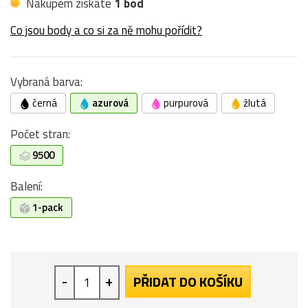
Nákupem získáte
1 bod
Co jsou body a co si za ně mohu pořídit?
Vybraná barva:
černá
azurová
purpurová
žlutá
Počet stran:
9500
Balení:
1-pack
-
+
PŘIDAT DO KOŠÍKU