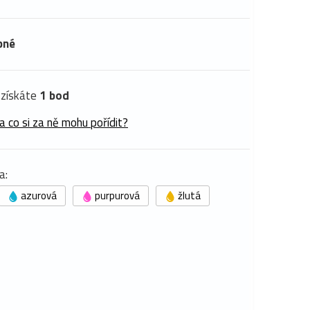
pné
získáte
1 bod
a co si za ně mohu pořídit?
a:
azurová
purpurová
žlutá