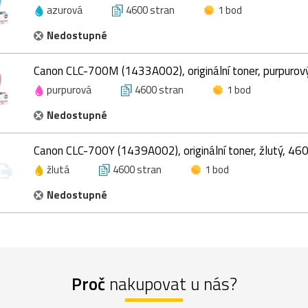
azurová
4600 stran
1 bod
Nedostupné
Canon CLC-700M (1433A002), originální toner, purpurov
purpurová
4600 stran
1 bod
Nedostupné
Canon CLC-700Y (1439A002), originální toner, žlutý, 46
žlutá
4600 stran
1 bod
Nedostupné
Proč
nakupovat u nás?