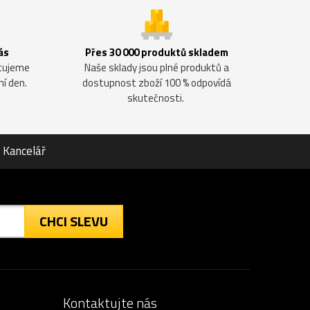
ás
Přes 30 000 produktů skladem
ntujeme
Naše sklady jsou plné produktů a
ní den.
dostupnost zboží 100 % odpovídá
skutečnosti.
Kancelář
CHCI SLEVU
Kontaktujte nás