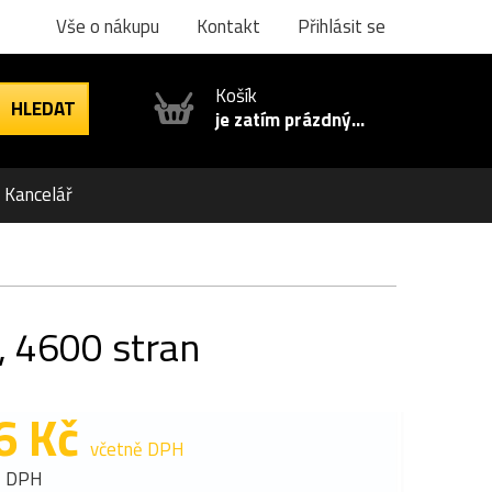
Vše o nákupu
Kontakt
Přihlásit se
Košík
je zatím prázdný...
Kancelář
, 4600 stran
6 Kč
včetně DPH
z DPH