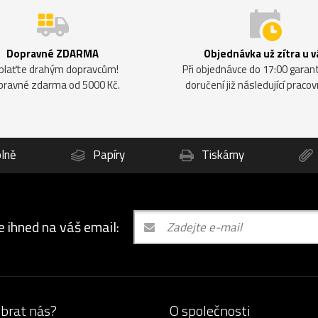
Dopravné ZDARMA
Objednávka už zítra u v
plaťte drahým dopravcům!
Při objednávce do 17:00 gara
pravné zdarma od 5000 Kč.
doručení již následující pracov
lně
Papíry
Tiskárny
e ihned na váš email:
ybrat nás?
O společnosti