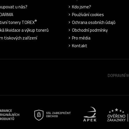
kupovat u nás?
Kdo jsme?
ZDARMA
Používání cookies
®
tivní tonery TOREX
Ochrana osobních údajů
cká likvidace a výkup tonerů
Obchodní podmínky
m tiskových zařízení
Pro média
Kontakt
DOPRAVNÍ 