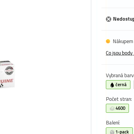
Nedostu
Nákupem 
Co jsou body 
Vybraná barv
černá
Počet stran:
4600
Balení:
1-pack