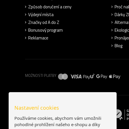
Způsob doručení a ceny
Proč na
Výdejní místa
Dárky 
Značky od A do Z
Alterna
Bonusový program
Ekologi
Reklamace
Pronáje
Blog
MOŽNOSTI PLATBY
Nastavení cookies
Používáme cookies, abychom vám umožnili
pohodlné prohlížení našeho e-shopu a díky