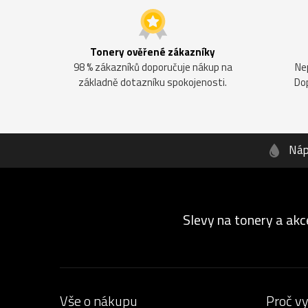
Tonery ověřené zákazníky
98 % zákazníků doporučuje nákup na
Ne
základně dotazníku spokojenosti.
Do
Náp
Slevy na tonery a akc
Vše o nákupu
Proč v