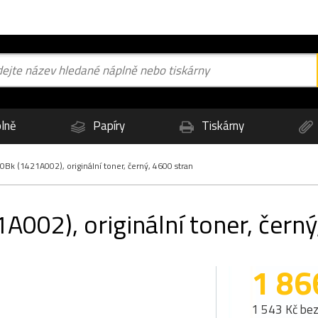
lně
Papíry
Tiskárny
k (1421A002), originální toner, černý, 4600 stran
002), originální toner, černý
1 86
1 543 Kč be