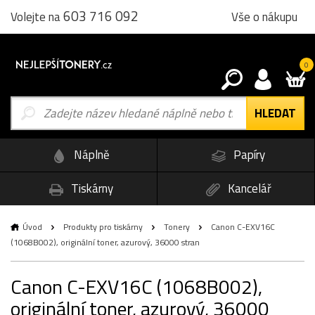
603 716 092
Vše o nákupu
Volejte na
0
Náplně
Papíry
Tiskárny
Kancelář
Úvod
Produkty pro tiskárny
Tonery
Canon C-EXV16C
(1068B002), originální toner, azurový, 36000 stran
Canon C-EXV16C (1068B002),
originální toner, azurový, 36000