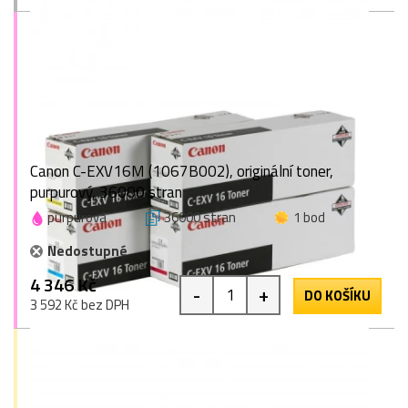
Canon C-EXV16M (1067B002), originální toner,
purpurový, 36000 stran
purpurová
36000 stran
1 bod
Nedostupné
4 346 Kč
-
+
DO KOŠÍKU
3 592 Kč bez DPH