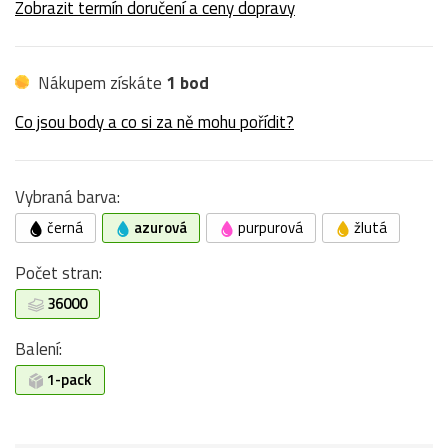
Zobrazit termín doručení a ceny dopravy
Nákupem získáte
1 bod
Co jsou body a co si za ně mohu pořídit?
Vybraná barva:
černá
azurová
purpurová
žlutá
Počet stran:
36000
Balení:
1-pack