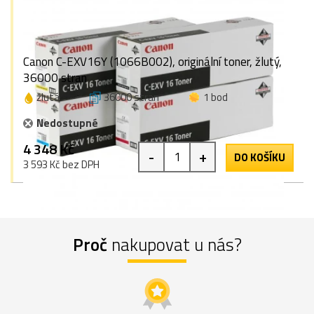
Canon C-EXV16Y (1066B002), originální toner, žlutý,
36000 stran
žlutá
36000 stran
1 bod
Nedostupné
4 348 Kč
-
+
DO KOŠÍKU
3 593 Kč bez DPH
Proč
nakupovat u nás?