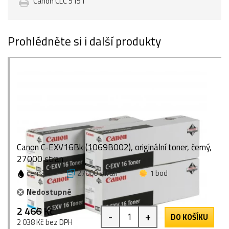
Canon CLC 5151
Prohlédněte si i další produkty
Canon C-EXV16Bk (1069B002), originální toner, černý,
27000 stran
černá
27000 stran
1 bod
Nedostupné
2 466 Kč
-
+
DO KOŠÍKU
2 038 Kč bez DPH