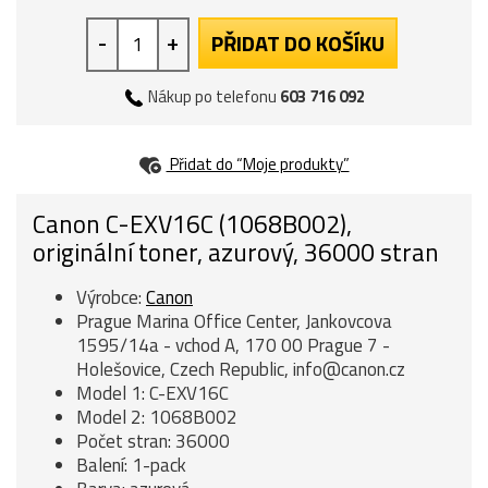
-
+
PŘIDAT DO KOŠÍKU
Nákup po telefonu
603 716 092
Přidat do “Moje produkty”
Canon C-EXV16C (1068B002),
originální toner, azurový, 36000 stran
Výrobce:
Canon
Prague Marina Office Center, Jankovcova
1595/14a - vchod A, 170 00 Prague 7 -
Holešovice, Czech Republic, info@canon.cz
Model 1: C-EXV16C
Model 2: 1068B002
Počet stran: 36000
Balení: 1-pack