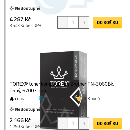
Nedostupné
4 287 Kč
-
+
DO KOŠÍKU
3 543 Kč bez DPH
TOREX® toner kompatibilní s Brother TN-3060Bk,
černý, 6700 stran
černá
6700 stran
108 bodů
Nedostupné
2 166 Kč
-
+
DO KOŠÍKU
1 790 Kč bez DPH