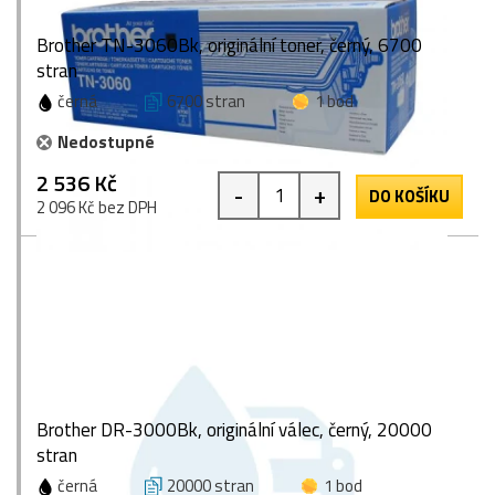
Brother TN-3060Bk, originální toner, černý, 6700
stran
černá
6700 stran
1 bod
Nedostupné
2 536 Kč
-
+
DO KOŠÍKU
2 096 Kč bez DPH
Brother DR-3000Bk, originální válec, černý, 20000
stran
černá
20000 stran
1 bod