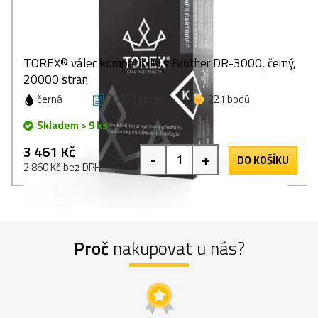
TOREX® válec kompatibilní s Brother DR-3000, černý,
20000 stran
černá
20000 stran
221 bodů
Skladem > 9 ks
3 461 Kč
-
+
DO KOŠÍKU
2 860 Kč bez DPH
Proč
nakupovat u nás?