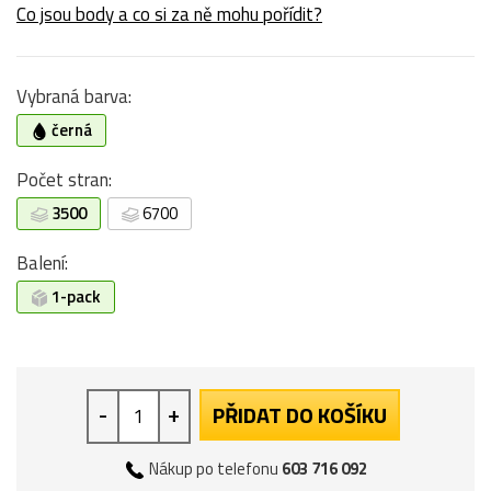
Co jsou body a co si za ně mohu pořídit?
Vybraná barva:
černá
Počet stran:
3500
6700
Balení:
1-pack
-
+
PŘIDAT DO KOŠÍKU
Nákup po telefonu
603 716 092