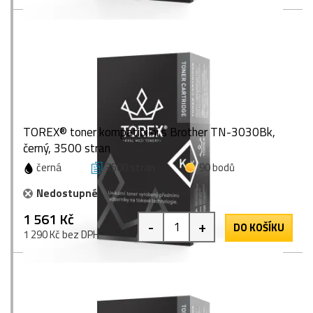
TOREX® toner kompatibilní s Brother TN-3030Bk,
černý, 3500 stran
černá
3500 stran
90 bodů
Nedostupné
1 561 Kč
-
+
DO KOŠÍKU
1 290 Kč bez DPH