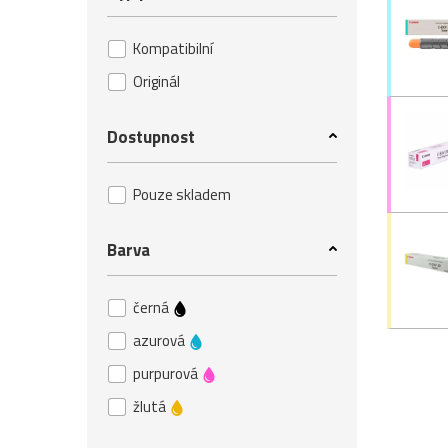
Kompatibilní
Originál
Dostupnost
Pouze skladem
Barva
černá
azurová
purpurová
žlutá