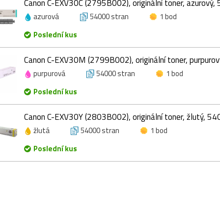
Canon C-EXV30C (2795B002), originální toner, azurový,
azurová
54000 stran
1 bod
Poslední kus
Canon C-EXV30M (2799B002), originální toner, purpurov
purpurová
54000 stran
1 bod
Poslední kus
Canon C-EXV30Y (2803B002), originální toner, žlutý, 54
žlutá
54000 stran
1 bod
Poslední kus