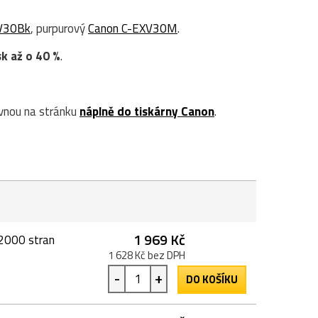
V30Bk
, purpurový
Canon C-EXV30M
.
sk až o 40 %
.
vnou na stránku
náplně do tiskárny Canon
.
1 969 Kč
72000 stran
1 628 Kč bez DPH
-
+
DO KOŠÍKU