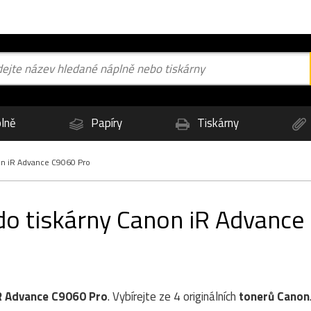
lně
Papíry
Tiskárny
n iR Advance C9060 Pro
 do tiskárny Canon iR Advanc
R Advance C9060 Pro
. Vybírejte ze 4 originálních
tonerů
Canon