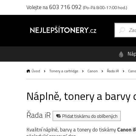
603 716 092
Volejte na
(Po-Pá 8:00-17:00 hod.)
Náp
Úvod
Tonery a cartridge
Canon
Řada iR
Cano
Náplně, tonery a barvy
Řada iR
Přidat tiskárnu do oblíbených
Kvalitní náplně, barvy a tonery do tiskárny
Canon i