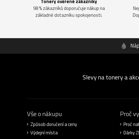
Tonery ověřené zákazníky
98 % zákazníků doporučuje nákup na
Ne
základně dotazníku spokojenosti.
Do
Náp
Slevy na tonery a akc
Vše o nákupu
Proč v
Způsob doručení a ceny
Proč na
Výdejní místa
Dárky 