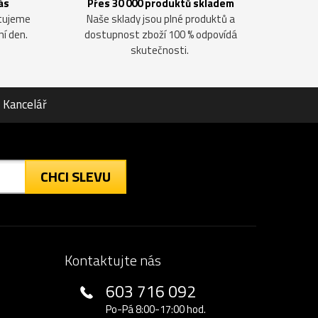
ás
Přes 30 000 produktů skladem
ntujeme
Naše sklady jsou plné produktů a
ní den.
dostupnost zboží 100 % odpovídá
skutečnosti.
Kancelář
CHCI SLEVU
Kontaktujte nás
603 716 092
Po-Pá 8:00-17:00 hod.