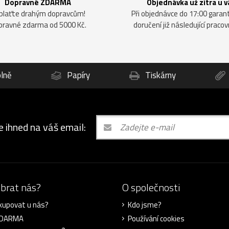
Dopravné ZDARMA
Objednávka už zítra u v
plaťte drahým dopravcům!
Při objednávce do 17:00 gara
pravné zdarma od 5000 Kč.
doručení již následující pracov
lně
Papíry
Tiskárny
e ihned na váš email:
ybrat nás?
O společnosti
kupovat u nás?
Kdo jsme?
ZDARMA
Používání cookies