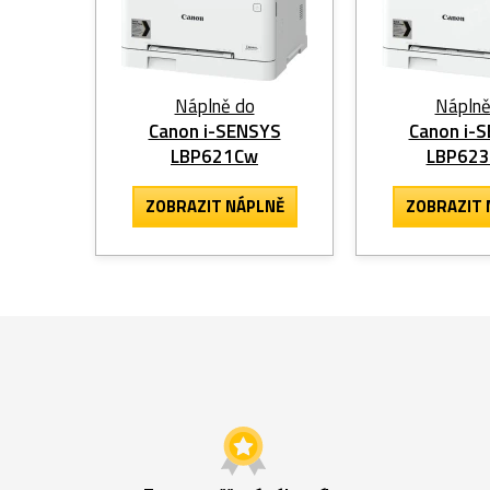
Náplně do
Náplně
Canon i-SENSYS
Canon i-
LBP621Cw
LBP62
ZOBRAZIT
NÁPLNĚ
ZOBRAZIT