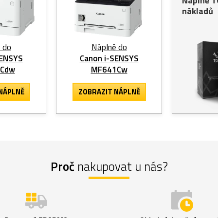
Náplně 
nákladů
 do
Náplně do
SENSYS
Canon i-SENSYS
3Cdw
MF641Cw
NÁPLNĚ
ZOBRAZIT
NÁPLNĚ
Proč
nakupovat u nás?