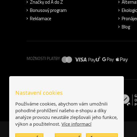
Značky od A do Z
Alterna
Bonusový program
Ekologi
Reklamace
Pronáje
Blog
MOŽNOSTI PLATBY
Nastavení cookies
Používáme cookies, abychom vám umožnili
pohodlné prohlížení našeho e-shopu a díky
analýze provozu neustále zlepšovali jeho funkce,
výkon a použitelnost.
Více informací