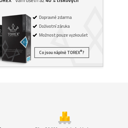
TOREX
vám ušetří až
40
% tiskových
Dopravné zdarma
Doživotní záruka
Možnost pouze vyzkoušet
®
Co jsou náplně TOREX
?