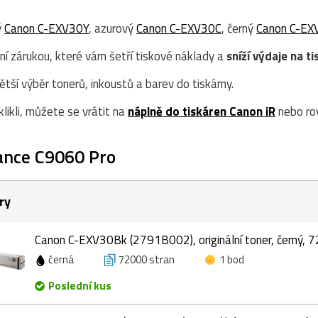
ý
Canon C-EXV30Y
, azurový
Canon C-EXV30C
, černý
Canon C-EX
ní zárukou, které vám šetří tiskové náklady a
sníží výdaje na ti
ší výběr tonerů, inkoustů a barev do tiskárny.
likli, můžete se vrátit na
náplně do tiskáren Canon iR
nebo ro
ance C9060 Pro
ry
Canon C-EXV30Bk (2791B002), originální toner, černý, 
černá
72000 stran
1 bod
Poslední kus