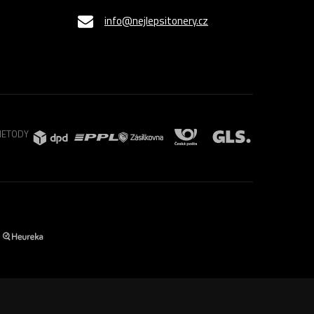
info@nejlepsitonery.cz
METODY