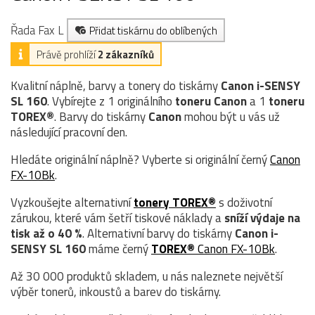
Řada Fax L
Přidat tiskárnu do oblíbených
Právě prohlíží
2 zákazníků
Kvalitní náplně, barvy a tonery do tiskárny
Canon i-SENSY
SL 160
. Vybírejte z 1 originálního
toneru
Canon
a 1
toneru
TOREX®
. Barvy do tiskárny
Canon
mohou být u vás už
následující pracovní den.
Hledáte originální náplně? Vyberte si originální černý
Canon
FX-10Bk
.
Vyzkoušejte alternativní
tonery TOREX®
s doživotní
zárukou, které vám šetří tiskové náklady a
sníží výdaje na
tisk až o 40 %
. Alternativní barvy do tiskárny
Canon i-
SENSY SL 160
máme černý
TOREX®
Canon FX-10Bk
.
Až 30 000 produktů skladem, u nás naleznete největší
výběr tonerů, inkoustů a barev do tiskárny.