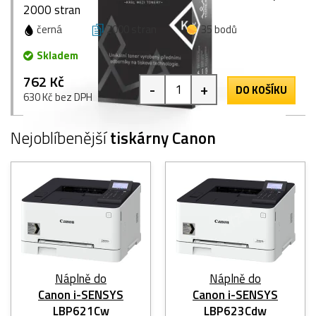
2000 stran
černá
2000 stran
35 bodů
Skladem
762 Kč
-
+
DO KOŠÍKU
630 Kč bez DPH
Nejoblíbenější
tiskárny Canon
Náplně do
Náplně do
Canon i-SENSYS
Canon i-SENSYS
LBP621Cw
LBP623Cdw