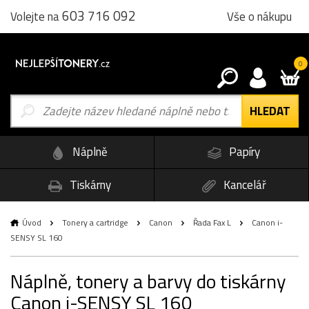
603 716 092
Vše o nákupu
Volejte na
0
Náplně
Papíry
Tiskárny
Kancelář
Úvod
Tonery a cartridge
Canon
Řada Fax L
Canon i-
SENSY SL 160
Náplně, tonery a barvy do tiskárny
Canon i-SENSY SL 160