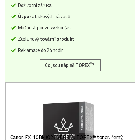
Doživotní záruka
Úspora
tiskových nákladů
Možnost pouze vyzkoušet
Zcela nový
tovární produkt
Reklamace do 24 hodin
®
Co jsou náplně TOREX
?
Canon FX-10Bk (0263B002), TOREX® toner, černý,