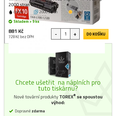
2000 stran
černá
2000 stran
1 bod
Skladem > 9 ks
881 Kč
-
+
DO KOŠÍKU
728 Kč bez DPH
Chcete ušetřit na náplních pro
tuto tiskárnu?
®
Nové tovární produkty
TOREX
se spoustou
výhod:
Dopravné
zdarma