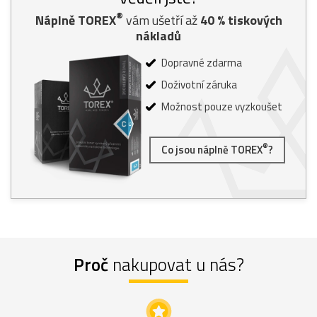
®
Náplně TOREX
vám ušetří až
40
% tiskových
nákladů
Dopravné zdarma
Doživotní záruka
Možnost pouze vyzkoušet
®
Co jsou náplně TOREX
?
Proč
nakupovat u nás?