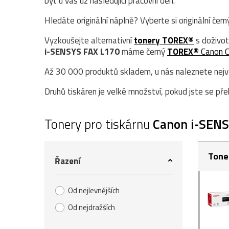
být u vás už následující pracovní den.
Hledáte originální náplně? Vyberte si originální čer
Vyzkoušejte alternativní
tonery TOREX®
s doživot
i-SENSYS FAX L170
máme černý
TOREX®
Canon 
Až 30 000 produktů skladem, u nás naleznete největ
Druhů tiskáren je velké množství, pokud jste se přek
Tonery pro tiskárnu
Canon i-SENS
Tone
Řazení
Od nejlevnějších
Od nejdražších