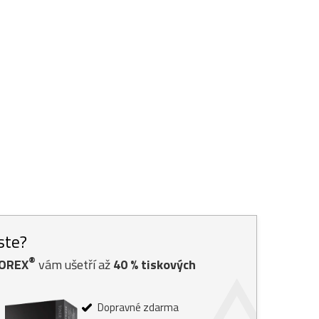
jste?
®
TOREX
vám ušetří až
40
% tiskových
Dopravné zdarma