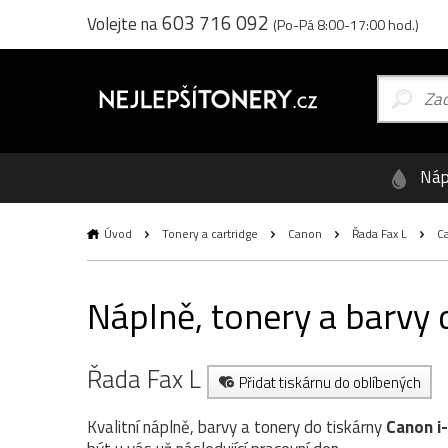
603 716 092
Volejte na
(Po-Pá 8:00-17:00 hod.)
Náp
Úvod
Tonery a cartridge
Canon
Řada Fax L
Ca
Náplně, tonery a barvy
Řada Fax L
Přidat tiskárnu do oblíbených
Kvalitní náplně, barvy a tonery do tiskárny
Canon i