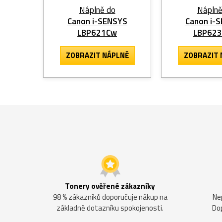
Náplně do
Náplně
Canon i-SENSYS
Canon i-
LBP621Cw
LBP62
ZOBRAZIT
NÁPLNĚ
ZOBRAZIT
Tonery ověřené zákazníky
98 % zákazníků doporučuje nákup na
Ne
základně dotazníku spokojenosti.
Do