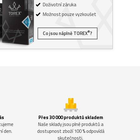
Doživotní záruka
Možnost pouze vyzkoušet
®
Co jsou náplně TOREX
?
ás
Přes 30 000 produktů skladem
ntujeme
Naše sklady jsou plné produktů a
ní den.
dostupnost zboží 100 % odpovídá
skutečnosti.