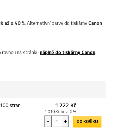
sk až o 40 %
. Alternativní barvy do tiskárny
Canon
 rovnou na stránku
náplně do tiskárny Canon
.
1 222 Kč
2100 stran
1 010 Kč bez DPH
-
+
DO KOŠÍKU