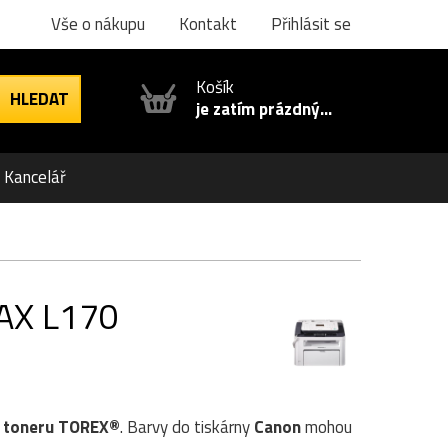
Vše o nákupu
Kontakt
Přihlásit se
Košík
je zatím prázdný...
Kancelář
FAX L170
1
toneru TOREX®
. Barvy do tiskárny
Canon
mohou