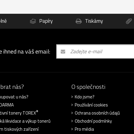
lně
Papíry
Tiskárny
e ihned na váš email:
ybrat nás?
O společnosti
kupovat u nás?
Kdo jsme?
ZDARMA
Používání cookies
®
tivní tonery TOREX
Ochrana osobních údajů
cká likvidace a výkup tonerů
Obchodní podmínky
m tiskových zařízení
Pro média