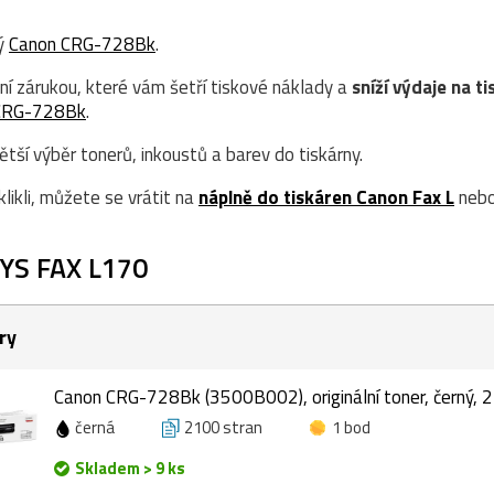
ný
Canon CRG-728Bk
.
ní zárukou, které vám šetří tiskové náklady a
sníží výdaje na ti
CRG-728Bk
.
ší výběr tonerů, inkoustů a barev do tiskárny.
likli, můžete se vrátit na
náplně do tiskáren Canon Fax L
nebo
YS FAX L170
ry
Canon CRG-728Bk (3500B002), originální toner, černý, 
černá
2100 stran
1 bod
Skladem > 9 ks