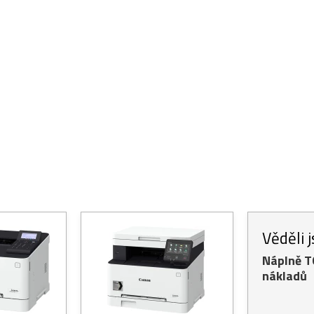
Věděli 
Náplně 
nákladů