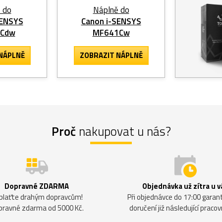
 do
Náplně do
SENSYS
Canon i-SENSYS
3Cdw
MF641Cw
NÁPLNĚ
ZOBRAZIT
NÁPLNĚ
Proč
nakupovat u nás?
Dopravné ZDARMA
Objednávka už zítra u v
plaťte drahým dopravcům!
Při objednávce do 17:00 gara
pravné zdarma od 5000 Kč.
doručení již následující pracov