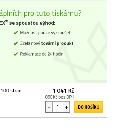
áplních pro tuto tiskárnu?
®
EX
se spoustou výhod:
Možnost pouze vyzkoušet
Zcela nový
tovární produkt
Reklamace do 24 hodin
1 041 Kč
2100 stran
860 Kč bez DPH
-
+
DO KOŠÍKU