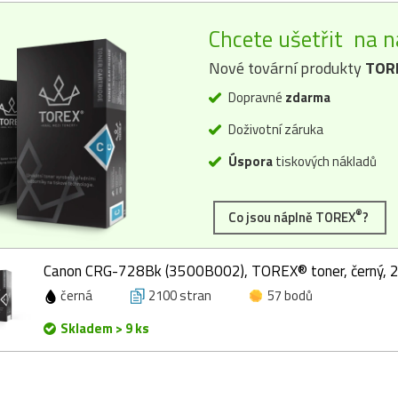
Chcete ušetřit na n
Nové tovární produkty
TOR
Dopravné
zdarma
Doživotní záruka
Úspora
tiskových nákladů
®
Co jsou náplně TOREX
?
Canon CRG-728Bk (3500B002), TOREX® toner, černý, 
černá
2100 stran
57 bodů
Skladem > 9 ks